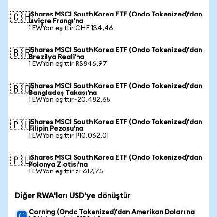
iShares MSCI South Korea ETF (Ondo Tokenized)'dan
🇨🇭
İsviçre Frangı'na
1 EWYon eşittir CHF 134,46
iShares MSCI South Korea ETF (Ondo Tokenized)'dan
🇧🇷
Brezilya Reali'na
1 EWYon eşittir R$846,97
iShares MSCI South Korea ETF (Ondo Tokenized)'dan
🇧🇩
Bangladeş Takası'na
1 EWYon eşittir ৳20.482,65
iShares MSCI South Korea ETF (Ondo Tokenized)'dan
🇵🇭
Filipin Pezosu'na
1 EWYon eşittir ₱10.062,01
iShares MSCI South Korea ETF (Ondo Tokenized)'dan
🇵🇱
Polonya Zlotisi'na
1 EWYon eşittir zł 617,75
Diğer RWA'ları USD'ye dönüştür
Corning (Ondo Tokenized)'dan Amerikan Doları'na