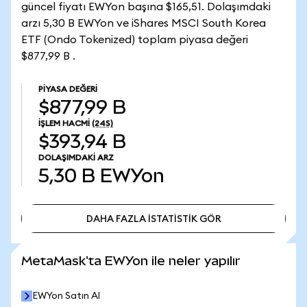
güncel fiyatı EWYon başına $165,51. Dolaşımdaki
arzı 5,30 B EWYon ve iShares MSCI South Korea
ETF (Ondo Tokenized) toplam piyasa değeri
$877,99 B .
PIYASA DEĞERI
$877,99 B
İŞLEM HACMI
(24S)
$393,94 B
DOLAŞIMDAKI ARZ
5,30 B
EWYon
DAHA FAZLA İSTATİSTİK GÖR
DAHA FAZLA İSTATİSTİK GÖR
MetaMask'ta EWYon ile neler yapılır
EWYon Satın Al