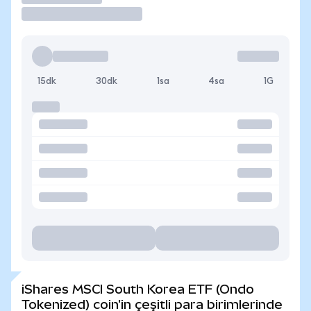
15dk
30dk
1sa
4sa
1G
iShares MSCI South Korea ETF (Ondo
Tokenized) coin'in çeşitli para birimlerinde