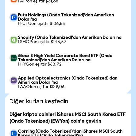
1 AIPon eşittir $31,68
Futu Holdings (Ondo Tokenized)'dan Amerikan
Doları'na
1 FUTUon eşittir $106,55
Shopify (Ondo Tokenized)'dan Amerikan Doları'na
1 SHOPon eşittir $146,57
iBoxx $ High Yield Corporate Bond ETF (Ondo
Tokenized)'dan Amerikan Doları'na
1 HYGon eşittir $83,72
Applied Optoelectronics (Ondo Tokenized)'dan
Amerikan Doları'na
1 AAOIon eşittir $129,06
Diğer kurları keşfedin
Diğer kripto coinleri iShares MSCI South Korea ETF
(Ondo Tokenized) (EWYon) coin'e çevirin
Corning (Ondo Tokenized)'dan iShares MSCI South
Korea ETF (Ondo Tokenized)'na