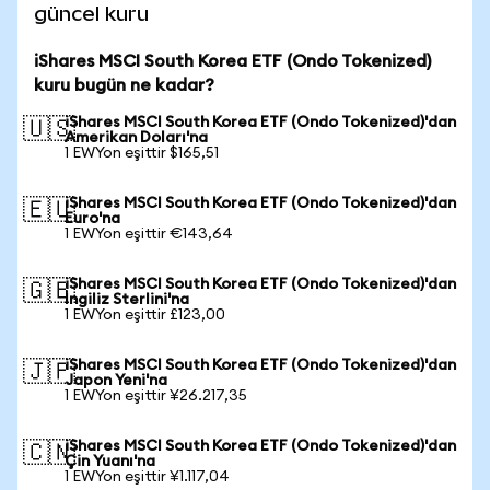
güncel kuru
iShares MSCI South Korea ETF (Ondo Tokenized)
kuru bugün ne kadar?
iShares MSCI South Korea ETF (Ondo Tokenized)'dan
🇺🇸
Amerikan Doları'na
1 EWYon eşittir $165,51
iShares MSCI South Korea ETF (Ondo Tokenized)'dan
🇪🇺
Euro'na
1 EWYon eşittir €143,64
iShares MSCI South Korea ETF (Ondo Tokenized)'dan
🇬🇧
İngiliz Sterlini'na
1 EWYon eşittir £123,00
iShares MSCI South Korea ETF (Ondo Tokenized)'dan
🇯🇵
Japon Yeni'na
1 EWYon eşittir ¥26.217,35
iShares MSCI South Korea ETF (Ondo Tokenized)'dan
🇨🇳
Çin Yuanı'na
1 EWYon eşittir ¥1.117,04