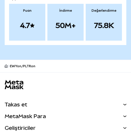
Puan
İndirme
Değerlendirme
4.7
50M+
75.8K
EWYon/PLTRon
MetaMask site alt bilgisi
Takas et
Takas İşlemleri
MetaMask Para
Tahmin Et
YENİ
Kripto Al
Geliştiriciler