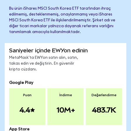
Bu ürün iShares MSCI South Korea ETF tarafından ihraç
edilmemiş, desteklenmemiş, onaylanmamış veya iShares
MSCI South Korea ETF ile ilişkilendirilmemiştir. Şirket adı ve
diğer ticari markalar yalnızca dayanak referans varlığını
tanımlamak amacıyla kullanılmaktadır.
Saniyeler içinde EWYon edinin
MetaMask'ta EWYon satın alın, satın,
takas edin ve değiştirin. En güvenilir
kripto cüzdanı.
Google Play
Puan
İndirme
Değerlendirme
4.4
10M+
483.7K
App Store