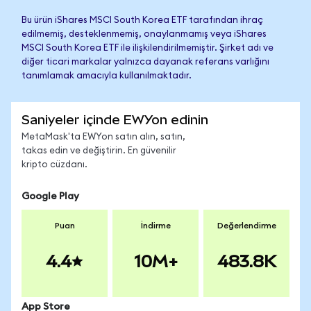
Bu ürün iShares MSCI South Korea ETF tarafından ihraç
edilmemiş, desteklenmemiş, onaylanmamış veya iShares
MSCI South Korea ETF ile ilişkilendirilmemiştir. Şirket adı ve
diğer ticari markalar yalnızca dayanak referans varlığını
tanımlamak amacıyla kullanılmaktadır.
Saniyeler içinde EWYon edinin
MetaMask'ta EWYon satın alın, satın,
takas edin ve değiştirin. En güvenilir
kripto cüzdanı.
Google Play
Puan
İndirme
Değerlendirme
4.4
10M+
483.8K
App Store