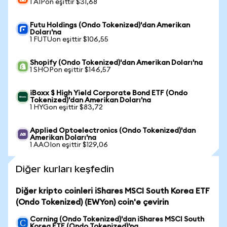
1 AIPon eşittir $31,68
Futu Holdings (Ondo Tokenized)'dan Amerikan
Doları'na
1 FUTUon eşittir $106,55
Shopify (Ondo Tokenized)'dan Amerikan Doları'na
1 SHOPon eşittir $146,57
iBoxx $ High Yield Corporate Bond ETF (Ondo
Tokenized)'dan Amerikan Doları'na
1 HYGon eşittir $83,72
Applied Optoelectronics (Ondo Tokenized)'dan
Amerikan Doları'na
1 AAOIon eşittir $129,06
Diğer kurları keşfedin
Diğer kripto coinleri iShares MSCI South Korea ETF
(Ondo Tokenized) (EWYon) coin'e çevirin
Corning (Ondo Tokenized)'dan iShares MSCI South
Korea ETF (Ondo Tokenized)'na