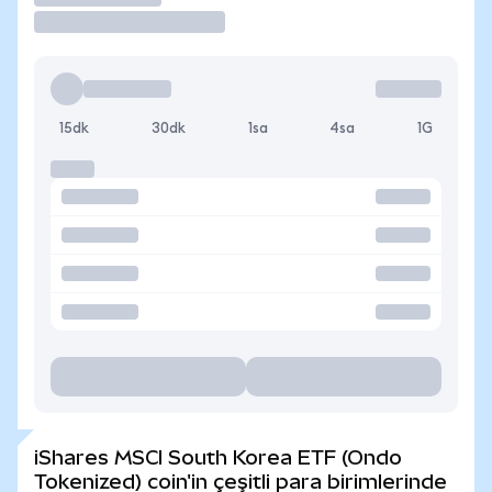
15dk
30dk
1sa
4sa
1G
iShares MSCI South Korea ETF (Ondo
Tokenized) coin'in çeşitli para birimlerinde