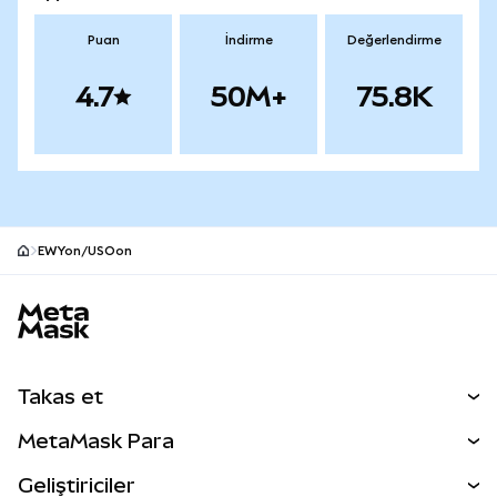
Puan
İndirme
Değerlendirme
4.7
50M+
75.8K
EWYon/USOon
MetaMask site alt bilgisi
Takas et
Takas İşlemleri
MetaMask Para
Tahmin Et
YENİ
Kripto Al
Geliştiriciler