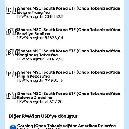
iShares MSCI South Korea ETF (Ondo Tokenized)'dan
🇨🇭
İsviçre Frangı'na
1 EWYon eşittir CHF 132,11
iShares MSCI South Korea ETF (Ondo Tokenized)'dan
🇧🇷
Brezilya Reali'na
1 EWYon eşittir R$833,04
iShares MSCI South Korea ETF (Ondo Tokenized)'dan
🇧🇩
Bangladeş Takası'na
1 EWYon eşittir ৳20.162,58
iShares MSCI South Korea ETF (Ondo Tokenized)'dan
🇵🇭
Filipin Pezosu'na
1 EWYon eşittir ₱9.900,16
iShares MSCI South Korea ETF (Ondo Tokenized)'dan
🇵🇱
Polonya Zlotisi'na
1 EWYon eşittir zł 607,20
Diğer RWA'ları USD'ye dönüştür
Corning (Ondo Tokenized)'dan Amerikan Doları'na