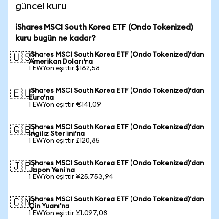
güncel kuru
iShares MSCI South Korea ETF (Ondo Tokenized)
kuru bugün ne kadar?
iShares MSCI South Korea ETF (Ondo Tokenized)'dan
🇺🇸
Amerikan Doları'na
1 EWYon eşittir $162,58
iShares MSCI South Korea ETF (Ondo Tokenized)'dan
🇪🇺
Euro'na
1 EWYon eşittir €141,09
iShares MSCI South Korea ETF (Ondo Tokenized)'dan
🇬🇧
İngiliz Sterlini'na
1 EWYon eşittir £120,85
iShares MSCI South Korea ETF (Ondo Tokenized)'dan
🇯🇵
Japon Yeni'na
1 EWYon eşittir ¥25.753,94
iShares MSCI South Korea ETF (Ondo Tokenized)'dan
🇨🇳
Çin Yuanı'na
1 EWYon eşittir ¥1.097,08