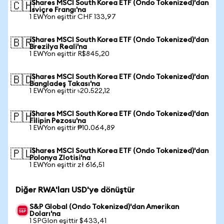
iShares MSCI South Korea ETF (Ondo Tokenized)'dan
🇨🇭
İsviçre Frangı'na
1 EWYon eşittir CHF 133,97
iShares MSCI South Korea ETF (Ondo Tokenized)'dan
🇧🇷
Brezilya Reali'na
1 EWYon eşittir R$845,20
iShares MSCI South Korea ETF (Ondo Tokenized)'dan
🇧🇩
Bangladeş Takası'na
1 EWYon eşittir ৳20.522,12
iShares MSCI South Korea ETF (Ondo Tokenized)'dan
🇵🇭
Filipin Pezosu'na
1 EWYon eşittir ₱10.064,89
iShares MSCI South Korea ETF (Ondo Tokenized)'dan
🇵🇱
Polonya Zlotisi'na
1 EWYon eşittir zł 616,51
Diğer RWA'ları USD'ye dönüştür
S&P Global (Ondo Tokenized)'dan Amerikan
Doları'na
1 SPGIon eşittir $433,41