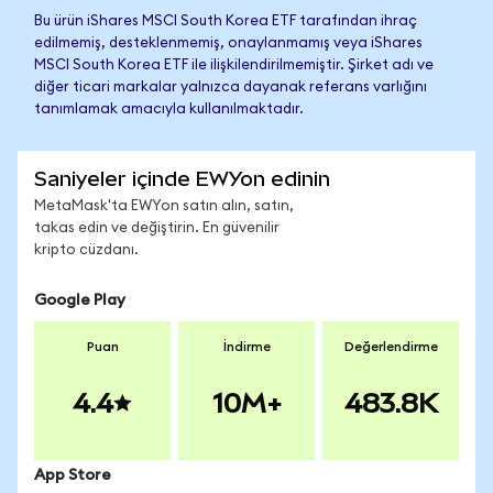
Bu ürün iShares MSCI South Korea ETF tarafından ihraç
edilmemiş, desteklenmemiş, onaylanmamış veya iShares
MSCI South Korea ETF ile ilişkilendirilmemiştir. Şirket adı ve
diğer ticari markalar yalnızca dayanak referans varlığını
tanımlamak amacıyla kullanılmaktadır.
Saniyeler içinde EWYon edinin
MetaMask'ta EWYon satın alın, satın,
takas edin ve değiştirin. En güvenilir
kripto cüzdanı.
Google Play
Puan
İndirme
Değerlendirme
4.4
10M+
483.8K
App Store