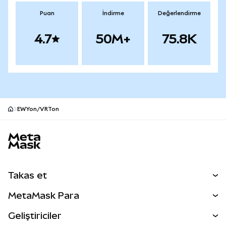
Puan
İndirme
Değerlendirme
4.7
50M+
75.8K
EWYon/VRTon
MetaMask site alt bilgisi
Takas et
Takas İşlemleri
MetaMask Para
Tahmin Et
YENİ
Kripto Al
Geliştiriciler
Perps
YENİ
MetaMask Kart