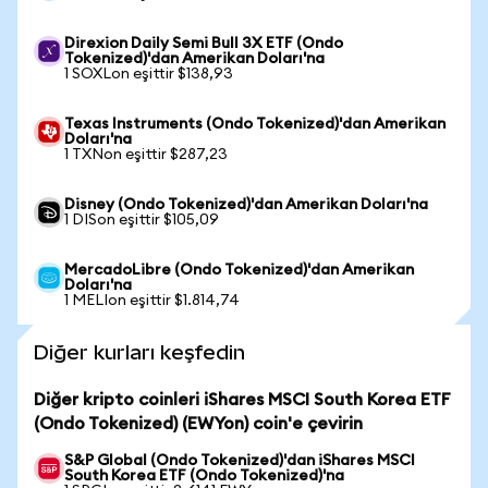
Direxion Daily Semi Bull 3X ETF (Ondo
Tokenized)'dan Amerikan Doları'na
1 SOXLon eşittir $138,93
Texas Instruments (Ondo Tokenized)'dan Amerikan
Doları'na
1 TXNon eşittir $287,23
Disney (Ondo Tokenized)'dan Amerikan Doları'na
1 DISon eşittir $105,09
MercadoLibre (Ondo Tokenized)'dan Amerikan
Doları'na
1 MELIon eşittir $1.814,74
Diğer kurları keşfedin
Diğer kripto coinleri iShares MSCI South Korea ETF
(Ondo Tokenized) (EWYon) coin'e çevirin
S&P Global (Ondo Tokenized)'dan iShares MSCI
South Korea ETF (Ondo Tokenized)'na