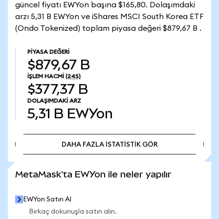
güncel fiyatı EWYon başına $165,80. Dolaşımdaki
arzı 5,31 B EWYon ve iShares MSCI South Korea ETF
(Ondo Tokenized) toplam piyasa değeri $879,67 B .
PIYASA DEĞERI
$879,67 B
İŞLEM HACMI
(24S)
$377,37 B
DOLAŞIMDAKI ARZ
5,31 B
EWYon
DAHA FAZLA İSTATİSTİK GÖR
DAHA FAZLA İSTATİSTİK GÖR
MetaMask'ta EWYon ile neler yapılır
EWYon Satın Al
Birkaç dokunuşla satın alın.