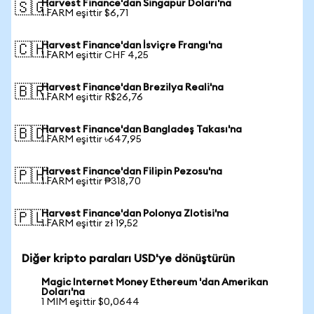
Harvest Finance'dan Singapur Doları'na
🇸🇬
1 FARM eşittir $6,71
Harvest Finance'dan İsviçre Frangı'na
🇨🇭
1 FARM eşittir CHF 4,25
Harvest Finance'dan Brezilya Reali'na
🇧🇷
1 FARM eşittir R$26,76
Harvest Finance'dan Bangladeş Takası'na
🇧🇩
1 FARM eşittir ৳647,95
Harvest Finance'dan Filipin Pezosu'na
🇵🇭
1 FARM eşittir ₱318,70
Harvest Finance'dan Polonya Zlotisi'na
🇵🇱
1 FARM eşittir zł 19,52
Diğer kripto paraları USD'ye dönüştürün
Magic Internet Money Ethereum 'dan Amerikan
Doları'na
1 MIM eşittir $0,0644