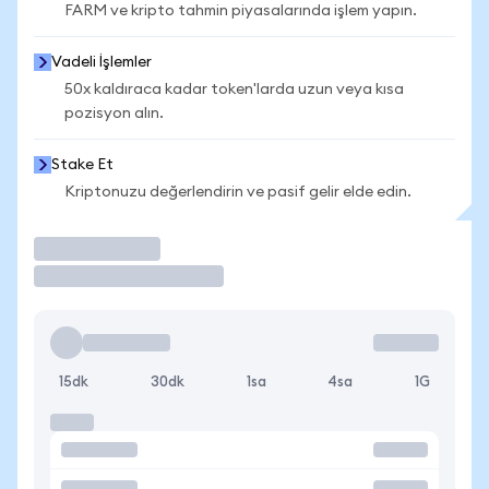
FARM ve kripto tahmin piyasalarında işlem yapın.
Vadeli İşlemler
50x kaldıraca kadar token'larda uzun veya kısa
pozisyon alın.
Stake Et
Kriptonuzu değerlendirin ve pasif gelir elde edin.
İşlem Yap
15dk
30dk
1sa
4sa
1G