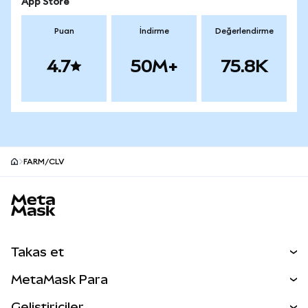
App Store
Puan
İndirme
Değerlendirme
4.7
50M+
75.8K
FARM/CLV
MetaMask site alt bilgisi
Takas et
Takas İşlemleri
MetaMask Para
Tahmin Et
YENİ
Kripto Al
Geliştiriciler