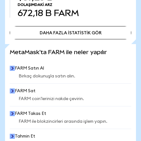
DOLAŞIMDAKI ARZ
672,18 B
FARM
DAHA FAZLA İSTATİSTİK GÖR
DAHA FAZLA İSTATİSTİK GÖR
MetaMask'ta FARM ile neler yapılır
FARM Satın Al
Birkaç dokunuşla satın alın.
FARM Sat
FARM coin'lerinizi nakde çevirin.
FARM Takas Et
FARM ile blokzincirleri arasında işlem yapın.
Tahmin Et