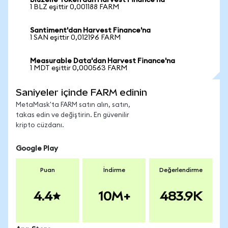
Bluzelle Token'dan Harvest Finance'na
1 BLZ eşittir 0,001188 FARM
Santiment'dan Harvest Finance'na
1 SAN eşittir 0,012196 FARM
Measurable Data'dan Harvest Finance'na
1 MDT eşittir 0,000563 FARM
Saniyeler içinde FARM edinin
MetaMask'ta FARM satın alın, satın,
takas edin ve değiştirin. En güvenilir
kripto cüzdanı.
Google Play
Puan
İndirme
Değerlendirme
4.4
10M+
483.9K