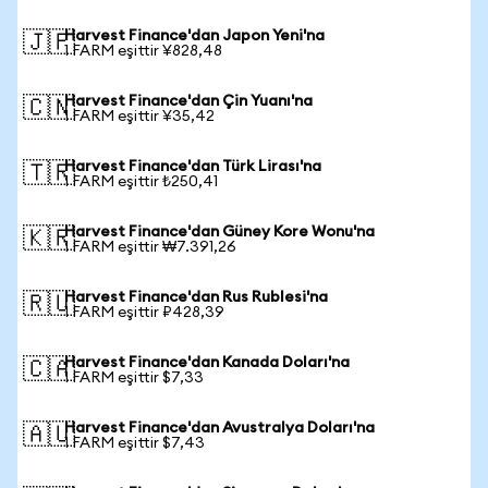
Harvest Finance'dan Japon Yeni'na
🇯🇵
1 FARM eşittir ¥828,48
Harvest Finance'dan Çin Yuanı'na
🇨🇳
1 FARM eşittir ¥35,42
Harvest Finance'dan Türk Lirası'na
🇹🇷
1 FARM eşittir ₺250,41
Harvest Finance'dan Güney Kore Wonu'na
🇰🇷
1 FARM eşittir ₩7.391,26
Harvest Finance'dan Rus Rublesi'na
🇷🇺
1 FARM eşittir ₽428,39
Harvest Finance'dan Kanada Doları'na
🇨🇦
1 FARM eşittir $7,33
Harvest Finance'dan Avustralya Doları'na
🇦🇺
1 FARM eşittir $7,43