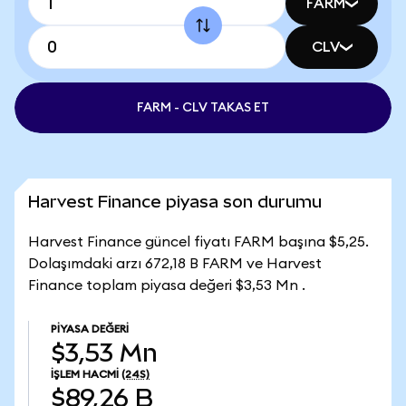
FARM
CLV
FARM - CLV TAKAS ET
Harvest Finance piyasa son durumu
Harvest Finance güncel fiyatı FARM başına $5,25.
Dolaşımdaki arzı 672,18 B FARM ve Harvest
Finance toplam piyasa değeri $3,53 Mn .
PIYASA DEĞERI
$3,53 Mn
İŞLEM HACMI
(24S)
$89,26 B