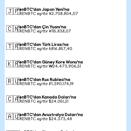
renBTC'dan Japon Yeni'na
🇯🇵
1 RENBTC eşittir ¥2.708.804,07
renBTC'dan Çin Yuanı'na
🇨🇳
1 RENBTC eşittir ¥115.838,07
renBTC'dan Türk Lirası'na
🇹🇷
1 RENBTC eşittir ₺816.857,40
renBTC'dan Güney Kore Wonu'na
🇰🇷
1 RENBTC eşittir ₩24.473.906,51
renBTC'dan Rus Rublesi'na
🇷🇺
1 RENBTC eşittir ₽1.390.174,19
renBTC'dan Kanada Doları'na
🇨🇦
1 RENBTC eşittir $24.051,21
renBTC'dan Avustralya Doları'na
🇦🇺
1 RENBTC eşittir $24.373,48