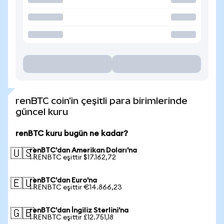
renBTC coin'in çeşitli para birimlerinde
güncel kuru
renBTC kuru bugün ne kadar?
renBTC'dan Amerikan Doları'na
🇺🇸
1 RENBTC eşittir $17.162,72
renBTC'dan Euro'na
🇪🇺
1 RENBTC eşittir €14.866,23
renBTC'dan İngiliz Sterlini'na
🇬🇧
1 RENBTC eşittir £12.751,18