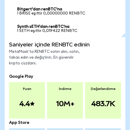
Bitgert'dan renBTC'na
1 BRISE eşittir 0,00000000 RENBTC
Synth sETH'dan renBTC'na
1 SETH eşittir 0,019422 RENBTC
Saniyeler içinde RENBTC edinin
MetaMask'ta RENBTC satın alın, satın,
takas edin ve değiştirin. En güvenilir
kripto cüzdanı.
Google Play
Puan
İndirme
Değerlendirme
4.4
10M+
483.7K
App Store