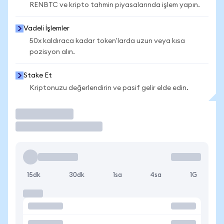
RENBTC ve kripto tahmin piyasalarında işlem yapın.
Vadeli İşlemler
50x kaldıraca kadar token'larda uzun veya kısa
pozisyon alın.
Stake Et
Kriptonuzu değerlendirin ve pasif gelir elde edin.
İşlem Yap
15dk
30dk
1sa
4sa
1G