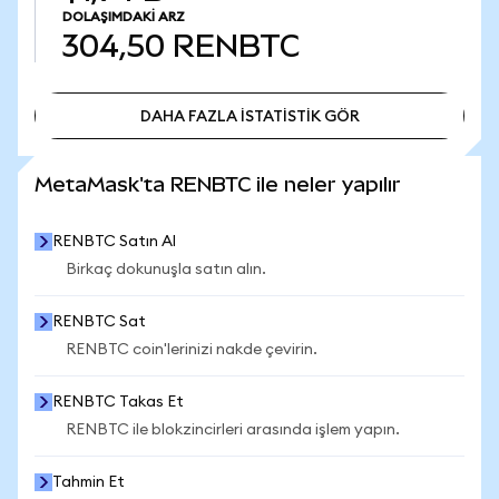
DOLAŞIMDAKI ARZ
304,50
RENBTC
DAHA FAZLA İSTATİSTİK GÖR
DAHA FAZLA İSTATİSTİK GÖR
MetaMask'ta RENBTC ile neler yapılır
RENBTC Satın Al
Birkaç dokunuşla satın alın.
RENBTC Sat
RENBTC coin'lerinizi nakde çevirin.
RENBTC Takas Et
RENBTC ile blokzincirleri arasında işlem yapın.
Tahmin Et