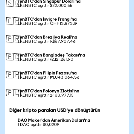
renBTC'dan Singapur Doları'na
🇸🇬
1 RENBTC eşittir $22.000,55
renBTC'dan İsviçre Frangı'na
🇨🇭
1 RENBTC eşittir CHF 13.873,19
renBTC'dan Brezilya Reali'na
🇧🇷
1 RENBTC eşittir R$87.907,46
renBTC'dan Bangladeş Takası'na
🇧🇩
1 RENBTC eşittir ৳2.121.281,90
renBTC'dan Filipin Pezosu'na
🇵🇭
1 RENBTC eşittir ₱1.043.064,36
renBTC'dan Polonya Zlotisi'na
🇵🇱
1 RENBTC eşittir zł 63.977,15
Diğer kripto paraları USD'ye dönüştürün
DAO Maker'dan Amerikan Doları'na
1 DAO eşittir $0,0209