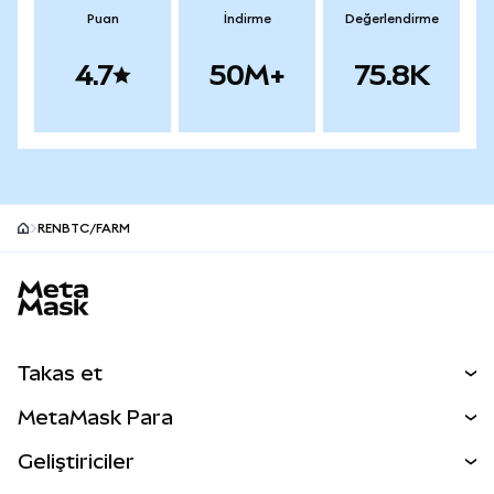
Puan
İndirme
Değerlendirme
4.7
50M+
75.8K
RENBTC/FARM
MetaMask site alt bilgisi
Takas et
Takas İşlemleri
MetaMask Para
Tahmin Et
YENİ
Kripto Al
Geliştiriciler
Perps
YENİ
MetaMask Kart
Dökümantasyon