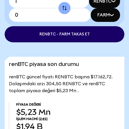
RENBTC
FARM
RENBTC - FARM TAKAS ET
renBTC piyasa son durumu
renBTC güncel fiyatı RENBTC başına $17.162,72.
Dolaşımdaki arzı 304,50 RENBTC ve renBTC
toplam piyasa değeri $5,23 Mn .
PIYASA DEĞERI
$5,23 Mn
İŞLEM HACMI
(24S)
$1,94 B