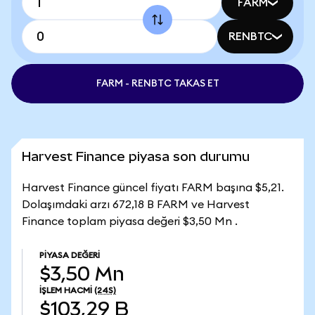
FARM
RENBTC
FARM - RENBTC TAKAS ET
Harvest Finance piyasa son durumu
Harvest Finance güncel fiyatı FARM başına $5,21.
Dolaşımdaki arzı 672,18 B FARM ve Harvest
Finance toplam piyasa değeri $3,50 Mn .
PIYASA DEĞERI
$3,50 Mn
İŞLEM HACMI
(24S)
$103,29 B