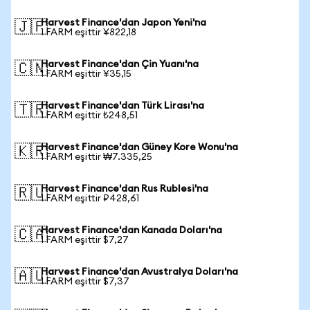
Harvest Finance'dan Japon Yeni'na
🇯🇵
1 FARM eşittir ¥822,18
Harvest Finance'dan Çin Yuanı'na
🇨🇳
1 FARM eşittir ¥35,15
Harvest Finance'dan Türk Lirası'na
🇹🇷
1 FARM eşittir ₺248,51
Harvest Finance'dan Güney Kore Wonu'na
🇰🇷
1 FARM eşittir ₩7.335,25
Harvest Finance'dan Rus Rublesi'na
🇷🇺
1 FARM eşittir ₽428,61
Harvest Finance'dan Kanada Doları'na
🇨🇦
1 FARM eşittir $7,27
Harvest Finance'dan Avustralya Doları'na
🇦🇺
1 FARM eşittir $7,37