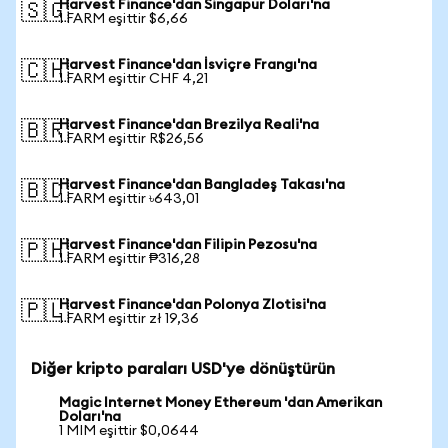
Harvest Finance'dan Singapur Doları'na
🇸🇬
1 FARM eşittir $6,66
Harvest Finance'dan İsviçre Frangı'na
🇨🇭
1 FARM eşittir CHF 4,21
Harvest Finance'dan Brezilya Reali'na
🇧🇷
1 FARM eşittir R$26,56
Harvest Finance'dan Bangladeş Takası'na
🇧🇩
1 FARM eşittir ৳643,01
Harvest Finance'dan Filipin Pezosu'na
🇵🇭
1 FARM eşittir ₱316,28
Harvest Finance'dan Polonya Zlotisi'na
🇵🇱
1 FARM eşittir zł 19,36
Diğer kripto paraları USD'ye dönüştürün
Magic Internet Money Ethereum 'dan Amerikan
Doları'na
1 MIM eşittir $0,0644