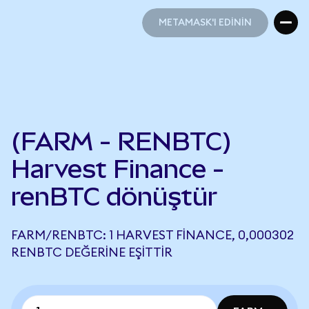
METAMASK'I EDİNİN
METAMASK'I EDİNİN
(FARM - RENBTC)
Harvest Finance -
renBTC dönüştür
FARM/RENBTC: 1 HARVEST FINANCE, 0,000302
RENBTC DEĞERINE EŞITTIR