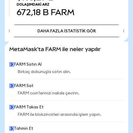
DOLAŞIMDAKI ARZ
672,18 B
FARM
DAHA FAZLA İSTATİSTİK GÖR
DAHA FAZLA İSTATİSTİK GÖR
MetaMask'ta FARM ile neler yapılır
FARM Satın Al
Birkaç dokunuşla satın alın.
FARM Sat
FARM coin'lerinizi nakde çevirin.
FARM Takas Et
FARM ile blokzincirleri arasında işlem yapın.
Tahmin Et