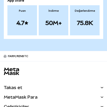
App Store
Puan
İndirme
Değerlendirme
4.7
50M+
75.8K
FARM/RENBTC
MetaMask site alt bilgisi
Takas et
Takas İşlemleri
MetaMask Para
Tahmin Et
YENİ
Kripto Al
Geliştiriciler