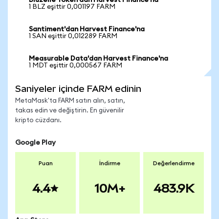
Bluzelle Token'dan Harvest Finance'na
1 BLZ eşittir 0,001197 FARM
Santiment'dan Harvest Finance'na
1 SAN eşittir 0,012289 FARM
Measurable Data'dan Harvest Finance'na
1 MDT eşittir 0,000567 FARM
Saniyeler içinde FARM edinin
MetaMask'ta FARM satın alın, satın,
takas edin ve değiştirin. En güvenilir
kripto cüzdanı.
Google Play
Puan
İndirme
Değerlendirme
4.4
10M+
483.9K