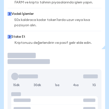
FARM ve kripto tahmin piyasalarında işlem yapın.
Vadeli İşlemler
50x kaldıraca kadar token'larda uzun veya kısa
pozisyon alın.
Stake Et
Kriptonuzu değerlendirin ve pasif gelir elde edin.
İşlem Yap
15dk
30dk
1sa
4sa
1G