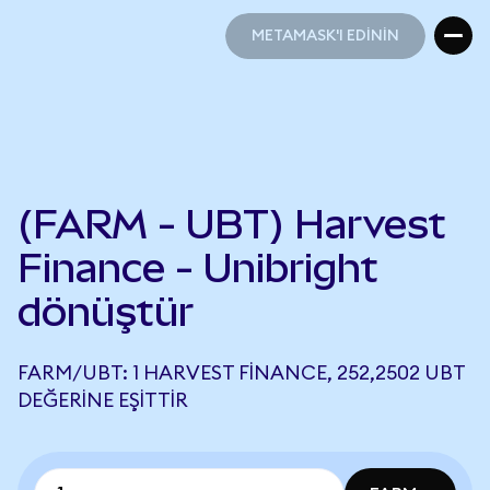
METAMASK'I EDİNİN
METAMASK'I EDİNİN
(FARM - UBT) Harvest
Finance - Unibright
dönüştür
FARM/UBT: 1 HARVEST FINANCE, 252,2502 UBT
DEĞERINE EŞITTIR