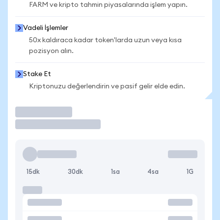
FARM ve kripto tahmin piyasalarında işlem yapın.
Vadeli İşlemler
50x kaldıraca kadar token'larda uzun veya kısa
pozisyon alın.
Stake Et
Kriptonuzu değerlendirin ve pasif gelir elde edin.
İşlem Yap
15dk
30dk
1sa
4sa
1G