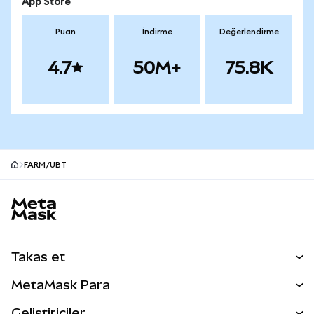
App Store
Puan
İndirme
Değerlendirme
4.7
50M+
75.8K
FARM/UBT
MetaMask site alt bilgisi
Takas et
Takas İşlemleri
MetaMask Para
Tahmin Et
YENİ
Kripto Al
Geliştiriciler