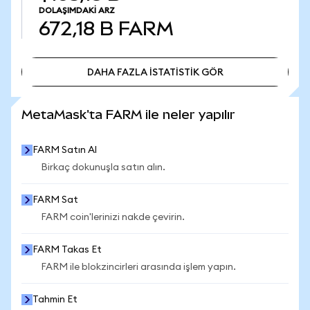
DOLAŞIMDAKI ARZ
672,18 B
FARM
DAHA FAZLA İSTATİSTİK GÖR
DAHA FAZLA İSTATİSTİK GÖR
MetaMask'ta FARM ile neler yapılır
FARM Satın Al
Birkaç dokunuşla satın alın.
FARM Sat
FARM coin'lerinizi nakde çevirin.
FARM Takas Et
FARM ile blokzincirleri arasında işlem yapın.
Tahmin Et