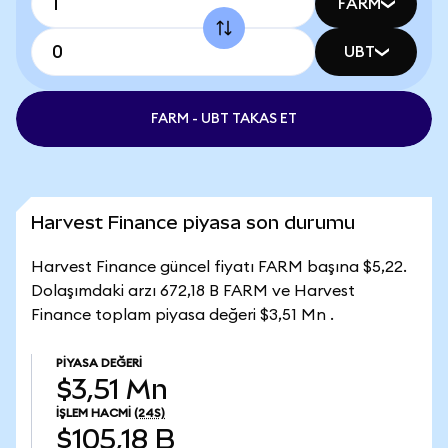
FARM
UBT
FARM - UBT TAKAS ET
Harvest Finance piyasa son durumu
Harvest Finance güncel fiyatı FARM başına $5,22.
Dolaşımdaki arzı 672,18 B FARM ve Harvest
Finance toplam piyasa değeri $3,51 Mn .
PIYASA DEĞERI
$3,51 Mn
İŞLEM HACMI
(24S)
$105,18 B