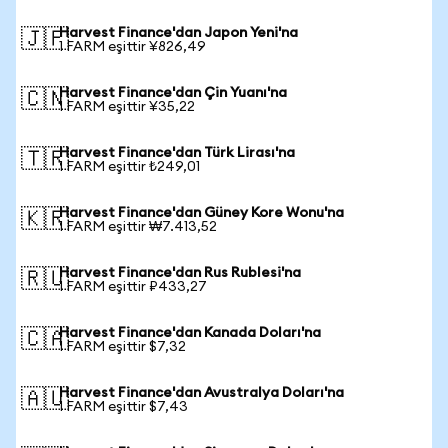
Harvest Finance'dan Japon Yeni'na
🇯🇵
1 FARM eşittir ¥826,49
Harvest Finance'dan Çin Yuanı'na
🇨🇳
1 FARM eşittir ¥35,22
Harvest Finance'dan Türk Lirası'na
🇹🇷
1 FARM eşittir ₺249,01
Harvest Finance'dan Güney Kore Wonu'na
🇰🇷
1 FARM eşittir ₩7.413,52
Harvest Finance'dan Rus Rublesi'na
🇷🇺
1 FARM eşittir ₽433,27
Harvest Finance'dan Kanada Doları'na
🇨🇦
1 FARM eşittir $7,32
Harvest Finance'dan Avustralya Doları'na
🇦🇺
1 FARM eşittir $7,43