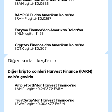
Santiment'dan Amerikan Doları'na
1 SAN eşittir $0,0635
RAMP OLD 'dan Amerikan Doları'na
1 RAMP eşittir $0,0257
Enzyme Finance'dan Amerikan Doları'na
1 MLN eşittir $1,25
Cryptex Finance'dan Amerikan Doları'na
1 CTX eşittir $0,3021
Diğer kurları keşfedin
Diğer kripto coinleri Harvest Finance (FARM)
coin'e çevirin
Ampleforth'dan Harvest Finance'na
1 AMPL eşittir 0,241379 FARM
TrustSwap'dan Harvest Finance'na
1 SWAP eşittir 0,006677 FARM