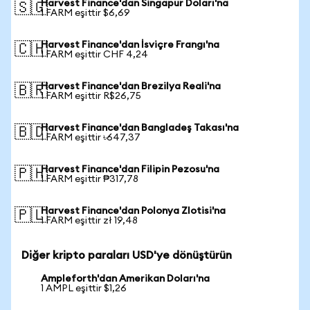
Harvest Finance'dan Singapur Doları'na
🇸🇬
1 FARM eşittir $6,69
Harvest Finance'dan İsviçre Frangı'na
🇨🇭
1 FARM eşittir CHF 4,24
Harvest Finance'dan Brezilya Reali'na
🇧🇷
1 FARM eşittir R$26,75
Harvest Finance'dan Bangladeş Takası'na
🇧🇩
1 FARM eşittir ৳647,37
Harvest Finance'dan Filipin Pezosu'na
🇵🇭
1 FARM eşittir ₱317,78
Harvest Finance'dan Polonya Zlotisi'na
🇵🇱
1 FARM eşittir zł 19,48
Diğer kripto paraları USD'ye dönüştürün
Ampleforth'dan Amerikan Doları'na
1 AMPL eşittir $1,26