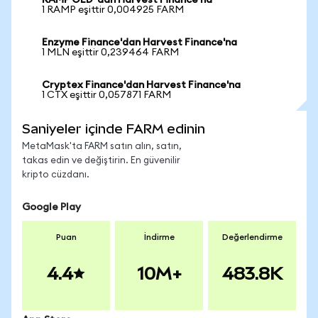
RAMP OLD 'dan Harvest Finance'na
1 RAMP eşittir 0,004925 FARM
Enzyme Finance'dan Harvest Finance'na
1 MLN eşittir 0,239464 FARM
Cryptex Finance'dan Harvest Finance'na
1 CTX eşittir 0,057871 FARM
Saniyeler içinde FARM edinin
MetaMask'ta FARM satın alın, satın,
takas edin ve değiştirin. En güvenilir
kripto cüzdanı.
Google Play
Puan
İndirme
Değerlendirme
4.4
10M+
483.8K