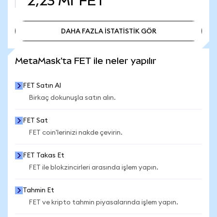
2,23 Mr
FET
DAHA FAZLA İSTATİSTİK GÖR
DAHA FAZLA İSTATİSTİK GÖR
MetaMask'ta FET ile neler yapılır
FET Satın Al
Birkaç dokunuşla satın alın.
FET Sat
FET coin'lerinizi nakde çevirin.
FET Takas Et
FET ile blokzincirleri arasında işlem yapın.
Tahmin Et
FET ve kripto tahmin piyasalarında işlem yapın.