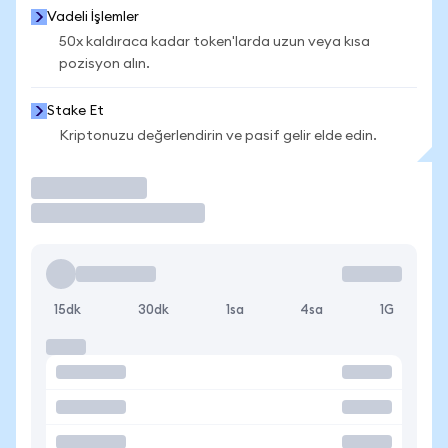
Vadeli İşlemler
50x kaldıraca kadar token'larda uzun veya kısa
pozisyon alın.
Stake Et
Kriptonuzu değerlendirin ve pasif gelir elde edin.
İşlem Yap
15dk
30dk
1sa
4sa
1G