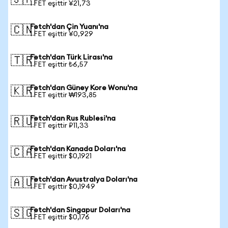
🇯🇵
1 FET eşittir ¥21,73
Fetch'dan Çin Yuanı'na
🇨🇳
1 FET eşittir ¥0,929
Fetch'dan Türk Lirası'na
🇹🇷
1 FET eşittir ₺6,57
Fetch'dan Güney Kore Wonu'na
🇰🇷
1 FET eşittir ₩193,85
Fetch'dan Rus Rublesi'na
🇷🇺
1 FET eşittir ₽11,33
Fetch'dan Kanada Doları'na
🇨🇦
1 FET eşittir $0,1921
Fetch'dan Avustralya Doları'na
🇦🇺
1 FET eşittir $0,1949
Fetch'dan Singapur Doları'na
🇸🇬
1 FET eşittir $0,176