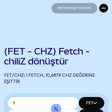
METAMASK'I EDİNİN
METAMASK'I EDİNİN
(FET - CHZ) Fetch -
chiliZ dönüştür
FET/CHZ: 1 FETCH, 10,6879 CHZ DEĞERINE
EŞITTIR
FET