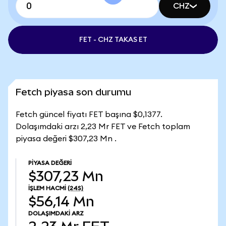
CHZ
FET - CHZ TAKAS ET
Fetch piyasa son durumu
Fetch güncel fiyatı FET başına $0,1377.
Dolaşımdaki arzı 2,23 Mr FET ve Fetch toplam
piyasa değeri $307,23 Mn .
PIYASA DEĞERI
$307,23 Mn
İŞLEM HACMI
(24S)
$56,14 Mn
DOLAŞIMDAKI ARZ