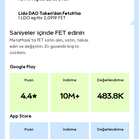
Lido DAO Token'dan Fetch'na
1 LDO eşittir 2,0919 FET
Saniyeler içinde FET edinin
MetaMask'ta FET satın alın, satın, takas
edin ve değiştirin. En güvenilir kripto
cüzdanı.
Google Play
Puan
İndirme
Değerlendirme
4.4
10M+
483.8K
App Store
Puan
İndirme
Değerlendirme