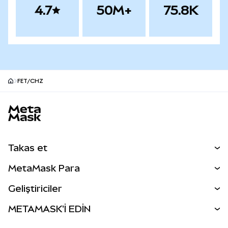
4.7
50M+
75.8K
FET/CHZ
MetaMask site alt bilgisi
Takas et
Takas İşlemleri
MetaMask Para
Tahmin Et
YENİ
Kripto Al
Geliştiriciler
Perps
YENİ
MetaMask Kart
Dökümantasyon
METAMASK'İ EDİN
RWA'lar
mUSD
YENİ
Kontrol Paneli
İşlem Kalkanı