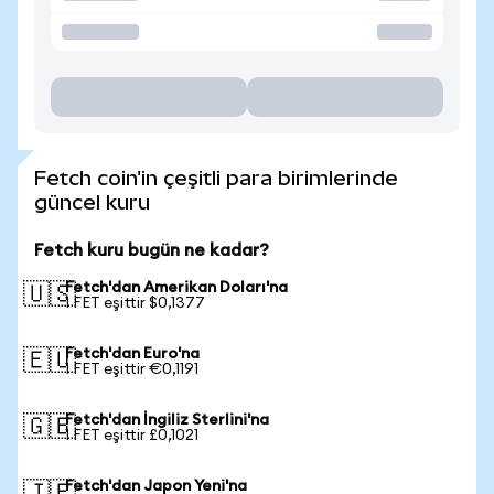
Fetch coin'in çeşitli para birimlerinde
güncel kuru
Fetch kuru bugün ne kadar?
Fetch'dan Amerikan Doları'na
🇺🇸
1 FET eşittir $0,1377
Fetch'dan Euro'na
🇪🇺
1 FET eşittir €0,1191
Fetch'dan İngiliz Sterlini'na
🇬🇧
1 FET eşittir £0,1021
Fetch'dan Japon Yeni'na