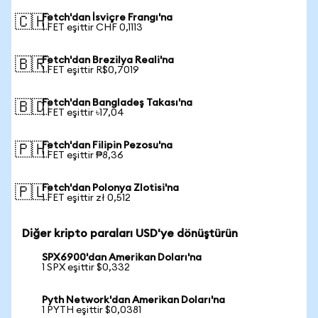
Fetch'dan İsviçre Frangı'na
🇨🇭
1 FET eşittir CHF 0,1113
Fetch'dan Brezilya Reali'na
🇧🇷
1 FET eşittir R$0,7019
Fetch'dan Bangladeş Takası'na
🇧🇩
1 FET eşittir ৳17,04
Fetch'dan Filipin Pezosu'na
🇵🇭
1 FET eşittir ₱8,36
Fetch'dan Polonya Zlotisi'na
🇵🇱
1 FET eşittir zł 0,512
Diğer kripto paraları USD'ye dönüştürün
SPX6900'dan Amerikan Doları'na
1 SPX eşittir $0,332
Pyth Network'dan Amerikan Doları'na
1 PYTH eşittir $0,0381