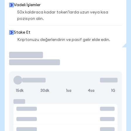
Vadeli İşlemler
50x kaldıraca kadar token'larda uzun veya kısa
pozisyon alın.
Stake Et
Kriptonuzu değerlendirin ve pasif gelir elde edin.
İşlem Yap
15dk
30dk
1sa
4sa
1G