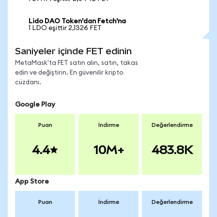
Lido DAO Token'dan Fetch'na
1 LDO eşittir 2,1326 FET
Saniyeler içinde FET edinin
MetaMask'ta FET satın alın, satın, takas
edin ve değiştirin. En güvenilir kripto
cüzdanı.
Google Play
Puan
İndirme
Değerlendirme
4.4
10M+
483.8K
App Store
Puan
İndirme
Değerlendirme