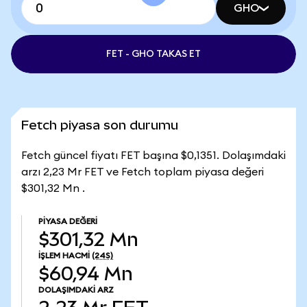
GHO
FET - GHO TAKAS ET
Fetch piyasa son durumu
Fetch güncel fiyatı FET başına $0,1351. Dolaşımdaki
arzı 2,23 Mr FET ve Fetch toplam piyasa değeri
$301,32 Mn .
PIYASA DEĞERI
$301,32 Mn
İŞLEM HACMI
(24S)
$60,94 Mn
DOLAŞIMDAKI ARZ