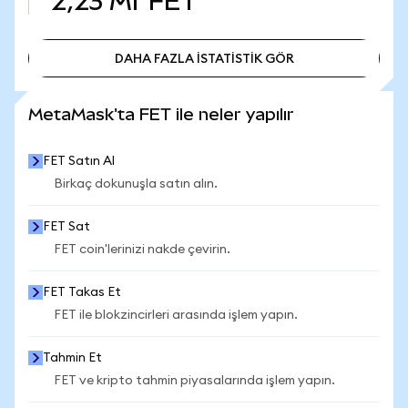
2,23 Mr
FET
DAHA FAZLA İSTATİSTİK GÖR
DAHA FAZLA İSTATİSTİK GÖR
MetaMask'ta FET ile neler yapılır
FET Satın Al
Birkaç dokunuşla satın alın.
FET Sat
FET coin'lerinizi nakde çevirin.
FET Takas Et
FET ile blokzincirleri arasında işlem yapın.
Tahmin Et
FET ve kripto tahmin piyasalarında işlem yapın.