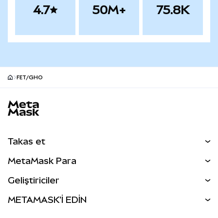
4.7
50M+
75.8K
FET/GHO
MetaMask site alt bilgisi
Takas et
Takas İşlemleri
MetaMask Para
Tahmin Et
YENİ
Kripto Al
Geliştiriciler
Perps
YENİ
MetaMask Kart
Dökümantasyon
METAMASK'İ EDİN
RWA'lar
mUSD
YENİ
Kontrol Paneli
İşlem Kalkanı