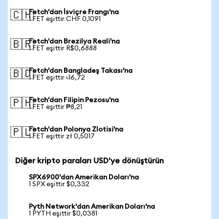
Fetch'dan İsviçre Frangı'na
🇨🇭
1 FET eşittir CHF 0,1091
Fetch'dan Brezilya Reali'na
🇧🇷
1 FET eşittir R$0,6888
Fetch'dan Bangladeş Takası'na
🇧🇩
1 FET eşittir ৳16,72
Fetch'dan Filipin Pezosu'na
🇵🇭
1 FET eşittir ₱8,21
Fetch'dan Polonya Zlotisi'na
🇵🇱
1 FET eşittir zł 0,5017
Diğer kripto paraları USD'ye dönüştürün
SPX6900'dan Amerikan Doları'na
1 SPX eşittir $0,332
Pyth Network'dan Amerikan Doları'na
1 PYTH eşittir $0,0381