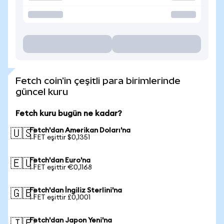
Fetch coin'in çeşitli para birimlerinde
güncel kuru
Fetch kuru bugün ne kadar?
Fetch'dan Amerikan Doları'na
🇺🇸
1 FET eşittir $0,1351
Fetch'dan Euro'na
🇪🇺
1 FET eşittir €0,1168
Fetch'dan İngiliz Sterlini'na
🇬🇧
1 FET eşittir £0,1001
Fetch'dan Japon Yeni'na