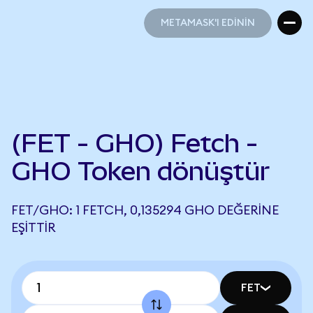
METAMASK'I EDİNİN
METAMASK'I EDİNİN
(FET - GHO) Fetch -
GHO Token dönüştür
FET/GHO: 1 FETCH, 0,135294 GHO DEĞERINE
EŞITTIR
FET