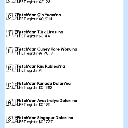
🇯🇵
1 FET eşittir ¥21,28
Fetch'dan Çin Yuanı'na
🇨🇳
1 FET eşittir ¥0,9114
Fetch'dan Türk Lirası'na
🇹🇷
1 FET eşittir ₺6,44
Fetch'dan Güney Kore Wonu'na
🇰🇷
1 FET eşittir ₩190,19
Fetch'dan Rus Rublesi'na
🇷🇺
1 FET eşittir ₽11,11
Fetch'dan Kanada Doları'na
🇨🇦
1 FET eşittir $0,1882
Fetch'dan Avustralya Doları'na
🇦🇺
1 FET eşittir $0,1911
Fetch'dan Singapur Doları'na
🇸🇬
1 FET eşittir $0,1727