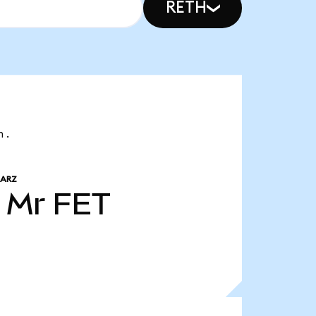
RETH
 .
 ARZ
 Mr
FET