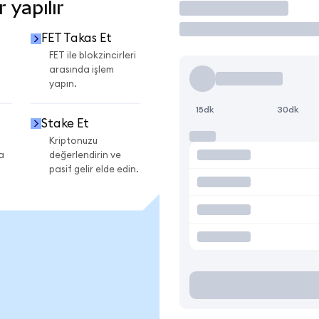
 yapılır
İşlem Yap
FET Takas Et
FET ile blokzincirleri
arasında işlem
yapın.
15dk
30dk
Stake Et
Kriptonuzu
a
değerlendirin ve
pasif gelir elde edin.