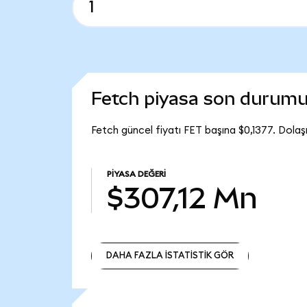
Fetch piyasa son durum
Fetch güncel fiyatı FET başına $0,1377. Dolaş
PIYASA DEĞERI
$307,12 Mn
DAHA FAZLA İSTATİSTİK GÖR
DAHA FAZLA İSTATİSTİK GÖR