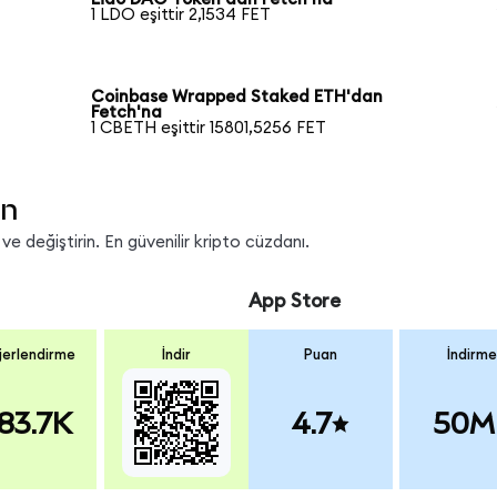
1 LDO eşittir 2,1534 FET
Coinbase Wrapped Staked ETH'dan
Fetch'na
1 CBETH eşittir 15801,5256 FET
in
e değiştirin. En güvenilir kripto cüzdanı.
App Store
erlendirme
İndir
Puan
İndirme
83.7K
4.7
50M