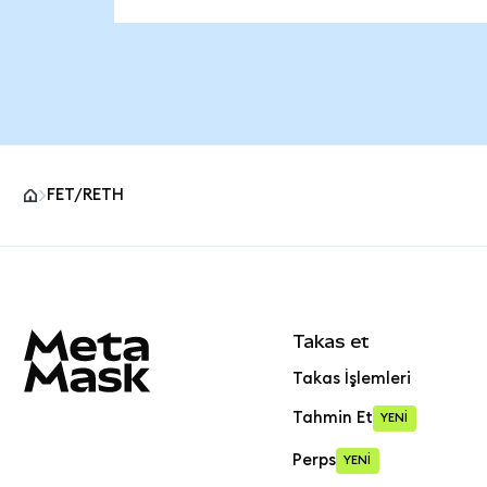
FET/RETH
MetaMask site alt bilgisi
Takas et
Takas İşlemleri
Tahmin Et
YENİ
Perps
YENİ