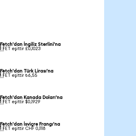
Fetch'dan İngiliz Sterlini'na

1 FET eşittir £0,1023
Fetch'dan Türk Lirası'na

1 FET eşittir ₺6,55
Fetch'dan Kanada Doları'na

1 FET eşittir $0,1929
Fetch'dan İsviçre Frangı'na

1 FET eşittir CHF 0,1118