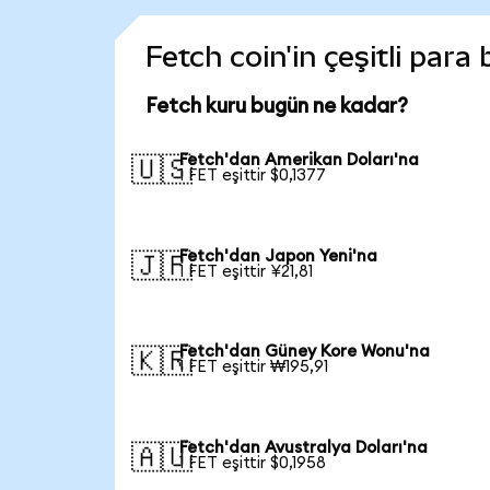
Fetch coin'in çeşitli para
Fetch kuru bugün ne kadar?
Fetch'dan Amerikan Doları'na
🇺🇸
1 FET eşittir $0,1377
Fetch'dan Japon Yeni'na
🇯🇵
1 FET eşittir ¥21,81
Fetch'dan Güney Kore Wonu'na
🇰🇷
1 FET eşittir ₩195,91
Fetch'dan Avustralya Doları'na
🇦🇺
1 FET eşittir $0,1958