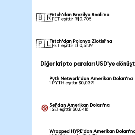
Fetch'dan Brezilya Reali'na
🇧🇷
1 FET eşittir R$0,705
Fetch'dan Polonya Zlotisi'na
🇵🇱
1 FET eşittir zł 0,5139
Diğer kripto paraları USD'ye dönüşt
Pyth Network'dan Amerikan Doları'na
1 PYTH eşittir $0,0391
Sei'dan Amerikan Doları'na
1 SEI eşittir $0,0418
Wrapped HYPE'dan Amerikan Doları'n