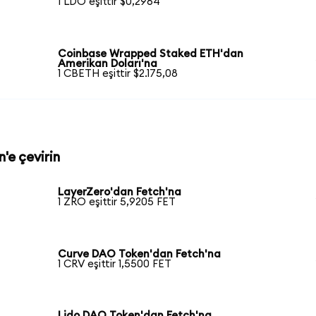
1 LDO eşittir $0,2964
Coinbase Wrapped Staked ETH'dan
Amerikan Doları'na
1 CBETH eşittir $2.175,08
n'e çevirin
LayerZero'dan Fetch'na
1 ZRO eşittir 5,9205 FET
Curve DAO Token'dan Fetch'na
1 CRV eşittir 1,5500 FET
Lido DAO Token'dan Fetch'na