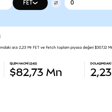
FET
u
ımdaki arzı 2,23 Mr FET ve Fetch toplam piyasa değeri $307,12 Mn
İŞLEM HACMI
(24S)
DOLAŞIMDAKI
$82,73 Mn
2,23