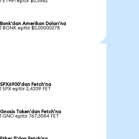
1 ETHFI eşittir $0,3562
Bonk'dan Amerikan Doları'na
1 BONK eşittir $0,00000278
SPX6900'dan Fetch'na
1 SPX eşittir 2,4339 FET
Gnosis Token'dan Fetch'na
1 GNO eşittir 767,3084 FET
Ether fi'dan Fetch'na