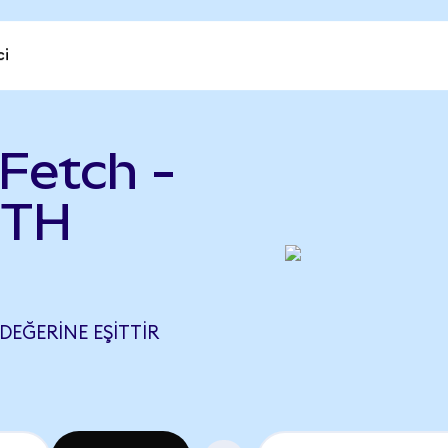
ci
Fetch -
ETH
 DEĞERINE EŞITTIR