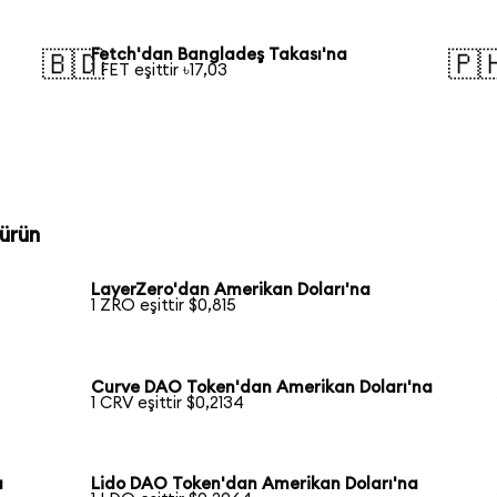
Fetch'dan Bangladeş Takası'na
🇧🇩
🇵
1 FET eşittir ৳17,03
ürün
LayerZero'dan Amerikan Doları'na
1 ZRO eşittir $0,815
Curve DAO Token'dan Amerikan Doları'na
1 CRV eşittir $0,2134
a
Lido DAO Token'dan Amerikan Doları'na