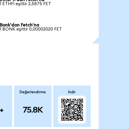
1 ETHFI eşittir 2,5875 FET
Bonk'dan Fetch'na
1 BONK eşittir 0,00002020 FET
Değerlendirme
İndir
+
75.8K