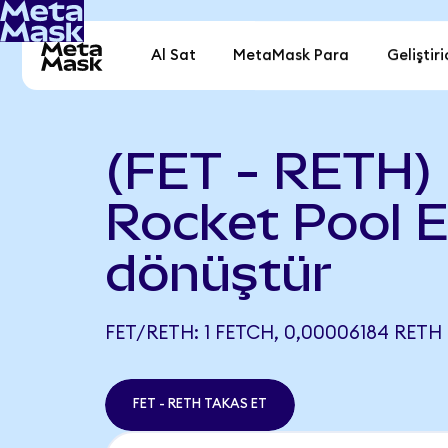
Al Sat
MetaMask Para
Geliştiri
(FET - RETH) 
Rocket Pool 
dönüştür
FET/RETH: 1 FETCH, 0,00006184 RETH
FET - RETH TAKAS ET