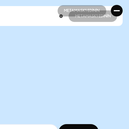
METAMASK'I EDİNİN
METAMASK'I EDİNİN
METAMASK'I EDİNİN
METAMASK'I EDİNİN