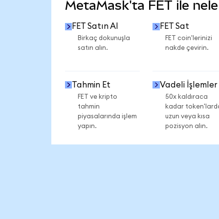
MetaMask'ta FET ile neler
FET Satın Al
FET Sat
Birkaç dokunuşla
FET coin'lerinizi
satın alın.
nakde çevirin.
Tahmin Et
Vadeli İşlemler
FET ve kripto
50x kaldıraca
tahmin
kadar token'lard
piyasalarında işlem
uzun veya kısa
yapın.
pozisyon alın.