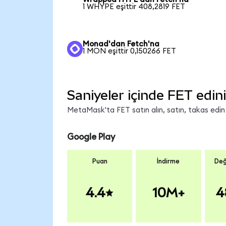
1 WHYPE eşittir 408,2819 FET
Monad'dan Fetch'na
1 MON eşittir 0,150266 FET
Saniyeler içinde FET edin
MetaMask'ta FET satın alın, satın, takas edin v
Google Play
Puan
İndirme
Değ
4.4
10M+
4