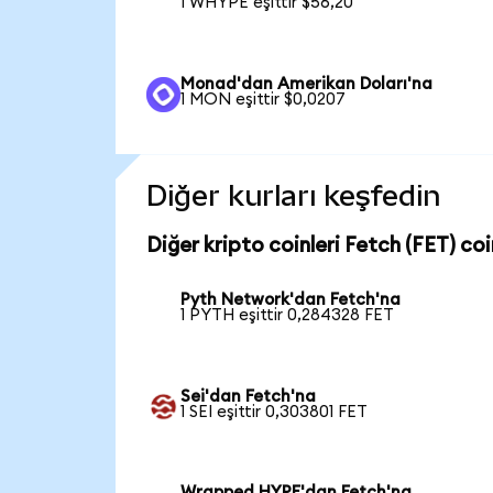
1 WHYPE eşittir $56,20
Monad'dan Amerikan Doları'na
1 MON eşittir $0,0207
Diğer kurları keşfedin
Diğer kripto coinleri Fetch (FET) coi
Pyth Network'dan Fetch'na
1 PYTH eşittir 0,284328 FET
Sei'dan Fetch'na
1 SEI eşittir 0,303801 FET
Wrapped HYPE'dan Fetch'na