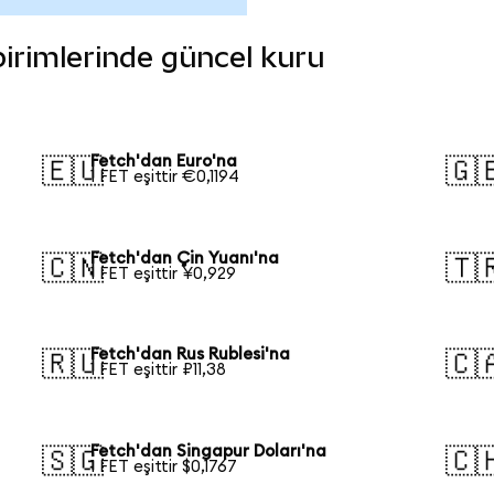
 birimlerinde güncel kuru
Fetch'dan Euro'na
🇪🇺
🇬
1 FET eşittir €0,1194
Fetch'dan Çin Yuanı'na
🇨🇳
🇹
1 FET eşittir ¥0,929
Fetch'dan Rus Rublesi'na
🇷🇺
🇨
1 FET eşittir ₽11,38
Fetch'dan Singapur Doları'na
🇸🇬
🇨
1 FET eşittir $0,1767