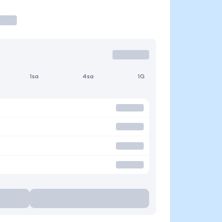
1sa
4sa
1G