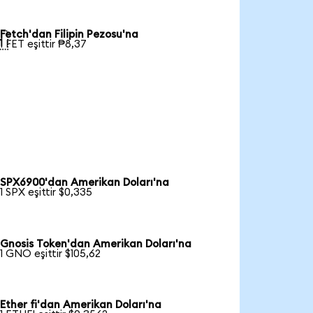
Fetch'dan Filipin Pezosu'na

1 FET eşittir ₱8,37
SPX6900'dan Amerikan Doları'na
1 SPX eşittir $0,335
Gnosis Token'dan Amerikan Doları'na
1 GNO eşittir $105,62
Ether fi'dan Amerikan Doları'na