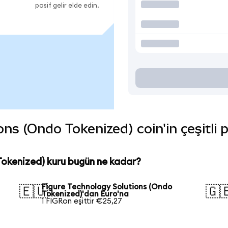
pasif gelir elde edin.
ns (Ondo Tokenized) coin'in çeşitli 
Tokenized) kuru bugün ne kadar?
Figure Technology Solutions (Ondo
🇪🇺
🇬
Tokenized)'dan Euro'na
1 FIGRon eşittir €25,27