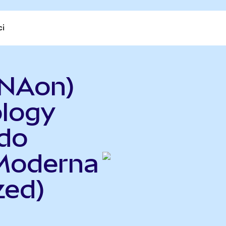
ci
RNAon)
ology
ndo
 Moderna
zed)