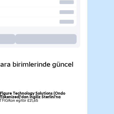
para birimlerinde güncel
Figure Technology Solutions (Ondo

Tokenized)'dan İngiliz Sterlini'na
1 FIGRon eşittir £21,65