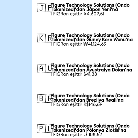
Figure Technology Solutions (Ondo
🇯🇵
Tokenized)'dan Japon Yeni'na
1 FIGRon eşittir ¥4.609,51
Figure Technology Solutions (Ondo
🇰🇷
Tokenized)'dan Güney Kore Wonu'na
1 FIGRon eşittir ₩41.124,69
Figure Technology Solutions (Ondo
🇦🇺
Tokenized)'dan Avustralya Doları'na
1 FIGRon eşittir $41,33
Figure Technology Solutions (Ondo
🇧🇷
Tokenized)'dan Brezilya Reali'na
1 FIGRon eşittir R$148,89
Figure Technology Solutions (Ondo
🇵🇱
Tokenized)'dan Polonya Zlotisi'na
1 FIGRon eşittir zł 108,52