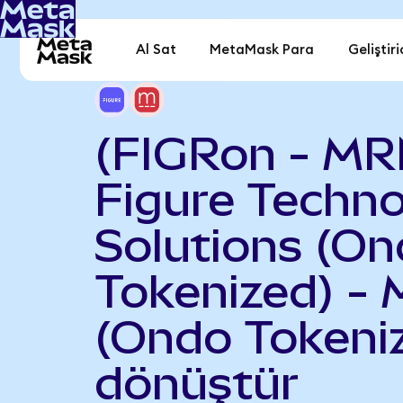
Al Sat
MetaMask Para
Geliştiri
(FIGRon - M
Figure Techn
Solutions (O
Tokenized) -
(Ondo Tokeni
dönüştür