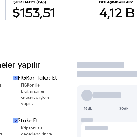
İŞLEM HACMI
(24S)
DOLAŞIMDAKI ARZ
$153,51
4,12 B
ler yapılır
İşlem Yap
FIGRon Takas Et
zi
FIGRon ile
blokzincirleri
arasında işlem
yapın.
15dk
30dk
Stake Et
Kriptonuzu
a
değerlendirin ve