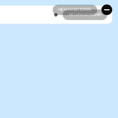
METAMASK'I EDİNİN
METAMASK'I EDİNİN
METAMASK'I EDİNİN
METAMASK'I EDİNİN