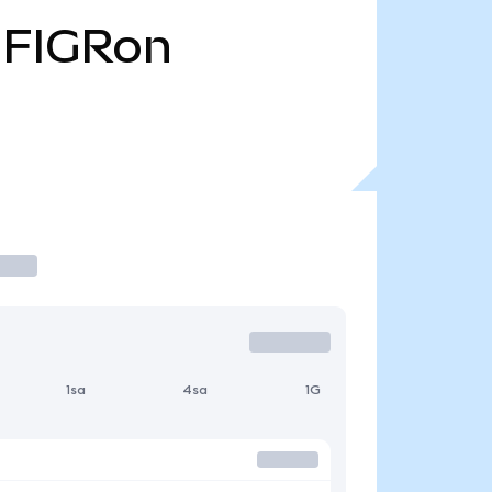
FIGRon
1sa
4sa
1G