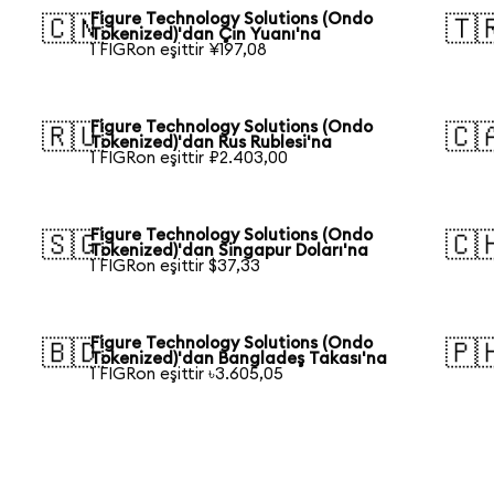
Figure Technology Solutions (Ondo
🇨🇳
🇹
Tokenized)'dan Çin Yuanı'na
1 FIGRon eşittir ¥197,08
Figure Technology Solutions (Ondo
🇷🇺
🇨
Tokenized)'dan Rus Rublesi'na
1 FIGRon eşittir ₽2.403,00
Figure Technology Solutions (Ondo
🇸🇬
🇨
Tokenized)'dan Singapur Doları'na
1 FIGRon eşittir $37,33
Figure Technology Solutions (Ondo
🇧🇩
🇵
Tokenized)'dan Bangladeş Takası'na
1 FIGRon eşittir ৳3.605,05