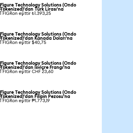
Figure Technology Solutions (Ondo

Tokenized)'dan Türk Lirası'na
1 FIGRon eşittir ₺1.393,25
Figure Technology Solutions (Ondo

Tokenized)'dan Kanada Doları'na
1 FIGRon eşittir $40,75
Figure Technology Solutions (Ondo

Tokenized)'dan İsviçre Frangı'na
1 FIGRon eşittir CHF 23,60
Figure Technology Solutions (Ondo

Tokenized)'dan Filipin Pezosu'na
1 FIGRon eşittir ₱1.773,19