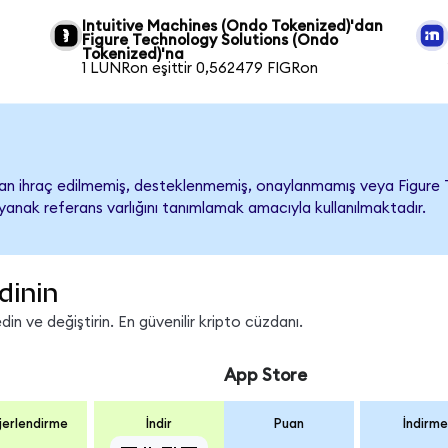
Intuitive Machines (Ondo Tokenized)'dan
Figure Technology Solutions (Ondo
Tokenized)'na
1 LUNRon eşittir 0,562479 FIGRon
n ihraç edilmemiş, desteklenmemiş, onaylanmamış veya Figure Tech
ayanak referans varlığını tanımlamak amacıyla kullanılmaktadır.
dinin
in ve değiştirin. En güvenilir kripto cüzdanı.
App Store
erlendirme
İndir
Puan
İndirme