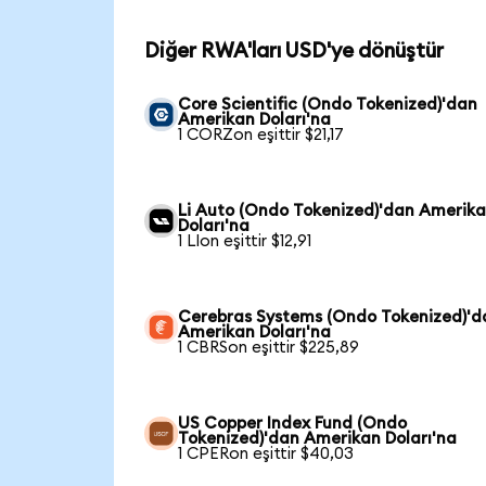
Diğer RWA'ları USD'ye dönüştür
Core Scientific (Ondo Tokenized)'dan
Amerikan Doları'na
1 CORZon eşittir $21,17
Li Auto (Ondo Tokenized)'dan Amerik
Doları'na
1 LIon eşittir $12,91
Cerebras Systems (Ondo Tokenized)'d
Amerikan Doları'na
1 CBRSon eşittir $225,89
US Copper Index Fund (Ondo
Tokenized)'dan Amerikan Doları'na
1 CPERon eşittir $40,03