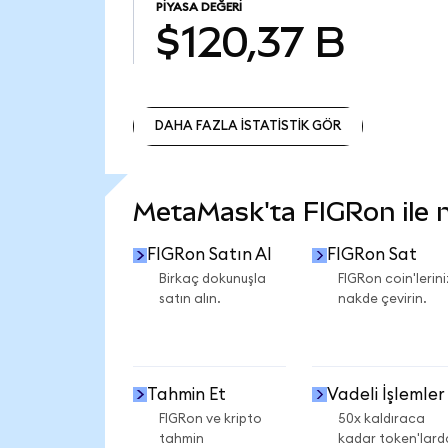
PIYASA DEĞERI
$120,37 B
DAHA FAZLA İSTATİSTİK GÖR
DAHA FAZLA İSTATİSTİK GÖR
MetaMask'ta FIGRon ile ne
FIGRon Satın Al
FIGRon Sat
Birkaç dokunuşla
FIGRon coin'lerini
satın alın.
nakde çevirin.
Tahmin Et
Vadeli İşlemler
FIGRon ve kripto
50x kaldıraca
tahmin
kadar token'lard