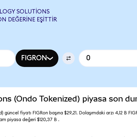
OLOGY SOLUTIONS
N DEĞERINE EŞITTIR
FIGRON
ions (Ondo Tokenized) piyasa son d
 güncel fiyatı FIGRon başına $29,21. Dolaşımdaki arzı 4,12 B FIG
m piyasa değeri $120,37 B .