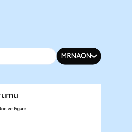
MRNAON
urumu
Ron ve Figure