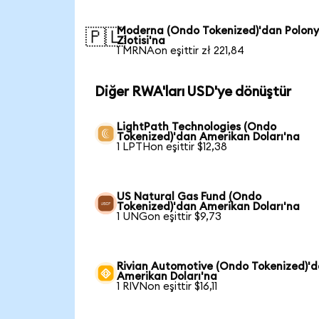
Moderna (Ondo Tokenized)'dan Polon
🇵🇱
Zlotisi'na
1 MRNAon eşittir zł 221,84
Diğer RWA'ları USD'ye dönüştür
LightPath Technologies (Ondo
Tokenized)'dan Amerikan Doları'na
1 LPTHon eşittir $12,38
US Natural Gas Fund (Ondo
Tokenized)'dan Amerikan Doları'na
1 UNGon eşittir $9,73
Rivian Automotive (Ondo Tokenized)'
Amerikan Doları'na
1 RIVNon eşittir $16,11