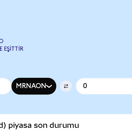
O
 EŞITTIR
MRNAON
d) piyasa son durumu