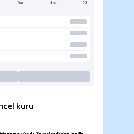
1sa
4sa
1G
ncel kuru