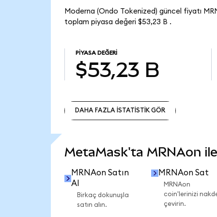
Moderna (Ondo Tokenized) güncel fiyatı MR
toplam piyasa değeri $53,23 B .
PIYASA DEĞERI
$53,23 B
DAHA FAZLA İSTATİSTİK GÖR
DAHA FAZLA İSTATİSTİK GÖR
MetaMask'ta MRNAon ile n
MRNAon Satın
MRNAon Sat
Al
MRNAon
coin'lerinizi nakd
Birkaç dokunuşla
çevirin.
satın alın.