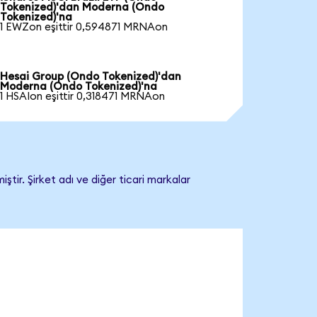
Tokenized)'dan Moderna (Ondo
Tokenized)'na
1 EWZon eşittir 0,594871 MRNAon
Hesai Group (Ondo Tokenized)'dan
Moderna (Ondo Tokenized)'na
1 HSAIon eşittir 0,318471 MRNAon
ir. Şirket adı ve diğer ticari markalar