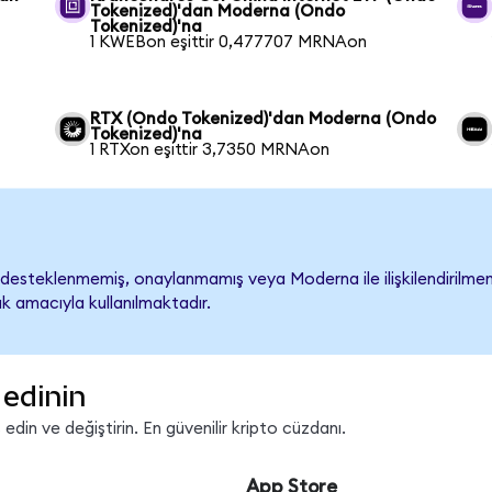
Tokenized)'dan Moderna (Ondo
Tokenized)'na
1 KWEBon eşittir 0,477707 MRNAon
RTX (Ondo Tokenized)'dan Moderna (Ondo
Tokenized)'na
1 RTXon eşittir 3,7350 MRNAon
esteklenmemiş, onaylanmamış veya Moderna ile ilişkilendirilmemişt
k amacıyla kullanılmaktadır.
edinin
in ve değiştirin. En güvenilir kripto cüzdanı.
App Store