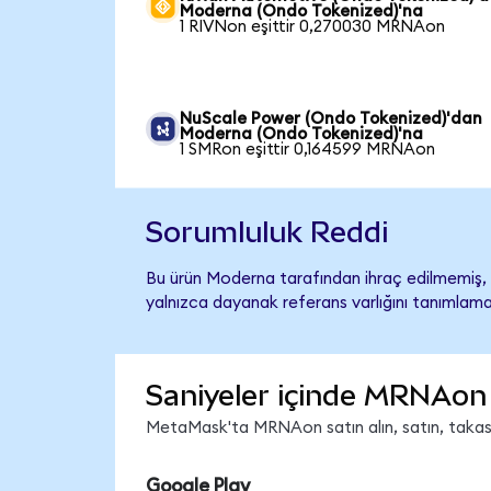
Moderna (Ondo Tokenized)'na
1 RIVNon eşittir 0,270030 MRNAon
NuScale Power (Ondo Tokenized)'dan
Moderna (Ondo Tokenized)'na
1 SMRon eşittir 0,164599 MRNAon
Sorumluluk Reddi
Bu ürün Moderna tarafından ihraç edilmemiş, d
yalnızca dayanak referans varlığını tanımlama
Saniyeler içinde MRNAon 
MetaMask'ta MRNAon satın alın, satın, takas ed
Google Play