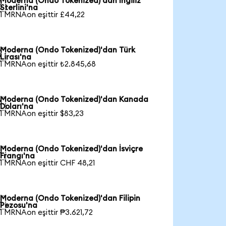
Moderna (Ondo Tokenized)'dan İngiliz

Sterlini'na
1 MRNAon eşittir £44,22
Moderna (Ondo Tokenized)'dan Türk

Lirası'na
1 MRNAon eşittir ₺2.845,68
Moderna (Ondo Tokenized)'dan Kanada

Doları'na
1 MRNAon eşittir $83,23
Moderna (Ondo Tokenized)'dan İsviçre

Frangı'na
1 MRNAon eşittir CHF 48,21
Moderna (Ondo Tokenized)'dan Filipin

Pezosu'na
1 MRNAon eşittir ₱3.621,72