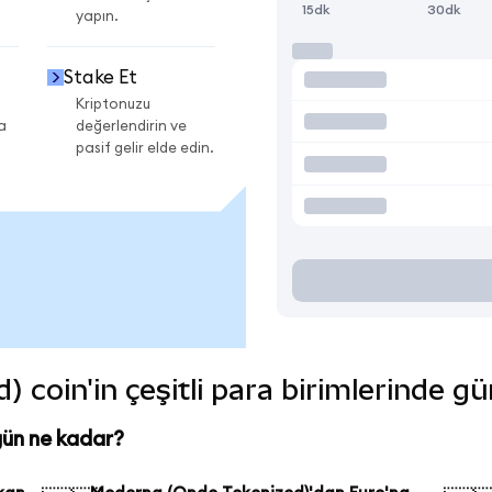
15dk
30dk
yapın.
Stake Et
Kriptonuzu
a
değerlendirin ve
pasif gelir elde edin.
coin'in çeşitli para birimlerinde gü
ün ne kadar?