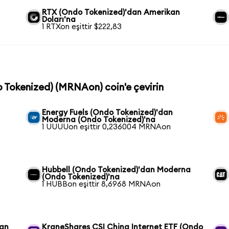
RTX (Ondo Tokenized)'dan Amerikan
Doları'na
1 RTXon eşittir $222,83
o Tokenized) (MRNAon) coin'e çevirin
Energy Fuels (Ondo Tokenized)'dan
Moderna (Ondo Tokenized)'na
1 UUUUon eşittir 0,236004 MRNAon
Hubbell (Ondo Tokenized)'dan Moderna
(Ondo Tokenized)'na
1 HUBBon eşittir 8,6968 MRNAon
dan
KraneShares CSI China Internet ETF (Ondo