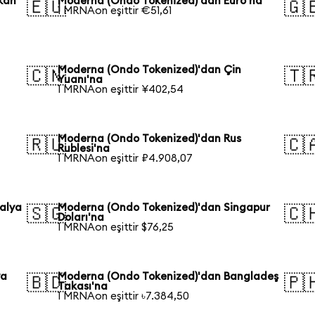
kan
Moderna (Ondo Tokenized)'dan Euro'na
🇪🇺
🇬
1 MRNAon eşittir €51,61
Moderna (Ondo Tokenized)'dan Çin
🇨🇳
🇹
Yuanı'na
1 MRNAon eşittir ¥402,54
Moderna (Ondo Tokenized)'dan Rus
🇷🇺
🇨
Rublesi'na
1 MRNAon eşittir ₽4.908,07
alya
Moderna (Ondo Tokenized)'dan Singapur
🇸🇬
🇨
Doları'na
1 MRNAon eşittir $76,25
ya
Moderna (Ondo Tokenized)'dan Bangladeş
🇧🇩
🇵
Takası'na
1 MRNAon eşittir ৳7.384,50