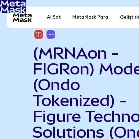
Al Sat
MetaMask Para
Geliştiri
(MRNAon -
FIGRon) Mod
(Ondo
Tokenized) -
Figure Techn
Solutions (O