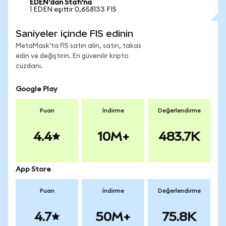
EDEN'dan Stafi'na
1 EDEN eşittir 0,658133 FIS
Saniyeler içinde FIS edinin
MetaMask'ta FIS satın alın, satın, takas
edin ve değiştirin. En güvenilir kripto
cüzdanı.
Google Play
Puan
İndirme
Değerlendirme
4.4
10M+
483.7K
App Store
Puan
İndirme
Değerlendirme
4.7
50M+
75.8K