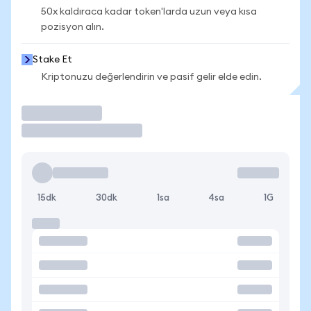
50x kaldıraca kadar token'larda uzun veya kısa
pozisyon alın.
Stake Et
Kriptonuzu değerlendirin ve pasif gelir elde edin.
İşlem Yap
15dk
30dk
1sa
4sa
1G