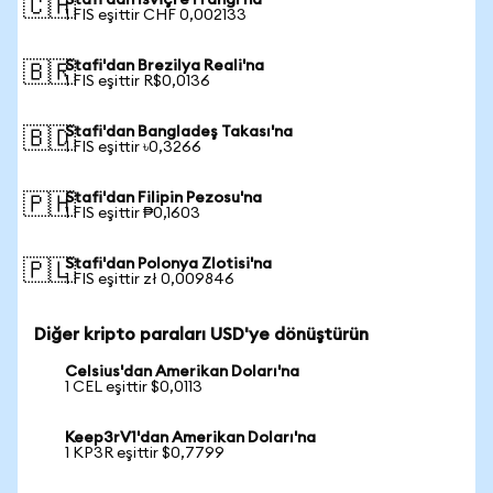
Stafi'dan İsviçre Frangı'na
🇨🇭
1 FIS eşittir CHF 0,002133
Stafi'dan Brezilya Reali'na
🇧🇷
1 FIS eşittir R$0,0136
Stafi'dan Bangladeş Takası'na
🇧🇩
1 FIS eşittir ৳0,3266
Stafi'dan Filipin Pezosu'na
🇵🇭
1 FIS eşittir ₱0,1603
Stafi'dan Polonya Zlotisi'na
🇵🇱
1 FIS eşittir zł 0,009846
Diğer kripto paraları USD'ye dönüştürün
Celsius'dan Amerikan Doları'na
1 CEL eşittir $0,0113
Keep3rV1'dan Amerikan Doları'na
1 KP3R eşittir $0,7799