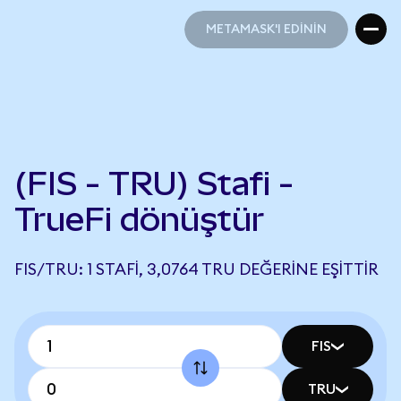
METAMASK'I EDİNİN
METAMASK'I EDİNİN
(FIS - TRU) Stafi -
TrueFi dönüştür
FIS/TRU: 1 STAFI, 3,0764 TRU DEĞERINE EŞITTIR
FIS
TRU