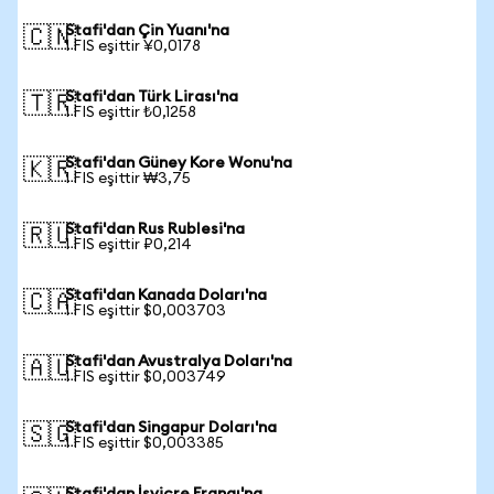
Stafi'dan Çin Yuanı'na
🇨🇳
1 FIS eşittir ¥0,0178
Stafi'dan Türk Lirası'na
🇹🇷
1 FIS eşittir ₺0,1258
Stafi'dan Güney Kore Wonu'na
🇰🇷
1 FIS eşittir ₩3,75
Stafi'dan Rus Rublesi'na
🇷🇺
1 FIS eşittir ₽0,214
Stafi'dan Kanada Doları'na
🇨🇦
1 FIS eşittir $0,003703
Stafi'dan Avustralya Doları'na
🇦🇺
1 FIS eşittir $0,003749
Stafi'dan Singapur Doları'na
🇸🇬
1 FIS eşittir $0,003385