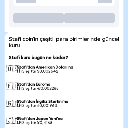
Stafi coin'in çeşitli para birimlerinde güncel
kuru
Stafi kuru bugün ne kadar?
Stafi'dan Amerikan Doları'na
🇺🇸
1 FIS eşittir $0,002642
Stafi'dan Euro'na
🇪🇺
1 FIS eşittir €0,002288
Stafi'dan İngiliz Sterlini'na
🇬🇧
1 FIS eşittir £0,001963
Stafi'dan Japon Yeni'na
🇯🇵
1 FIS eşittir ¥0,4168