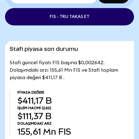
FIS - TRU TAKAS ET
Stafi piyasa son durumu
Stafi güncel fiyatı FIS başına $0,002642.
Dolaşımdaki arzı 155,61 Mn FIS ve Stafi toplam
piyasa değeri $411,17 B .
PIYASA DEĞERI
$411,17 B
İŞLEM HACMI
(24S)
$111,37 B
DOLAŞIMDAKI ARZ
155,61 Mn
FIS