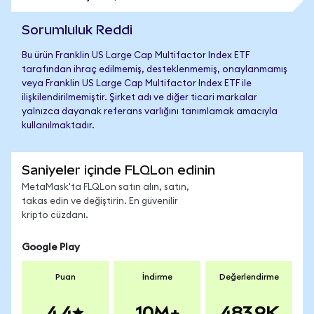
Sorumluluk Reddi
Bu ürün Franklin US Large Cap Multifactor Index ETF
tarafından ihraç edilmemiş, desteklenmemiş, onaylanmamış
veya Franklin US Large Cap Multifactor Index ETF ile
ilişkilendirilmemiştir. Şirket adı ve diğer ticari markalar
yalnızca dayanak referans varlığını tanımlamak amacıyla
kullanılmaktadır.
Saniyeler içinde FLQLon edinin
MetaMask'ta FLQLon satın alın, satın,
takas edin ve değiştirin. En güvenilir
kripto cüzdanı.
Google Play
Puan
İndirme
Değerlendirme
4.4
10M+
483.9K