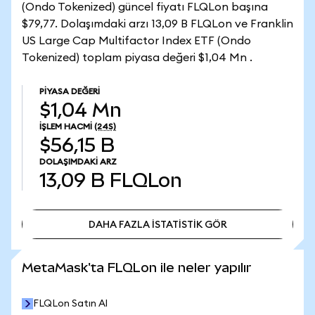
(Ondo Tokenized) güncel fiyatı FLQLon başına
$79,77. Dolaşımdaki arzı 13,09 B FLQLon ve Franklin
US Large Cap Multifactor Index ETF (Ondo
Tokenized) toplam piyasa değeri $1,04 Mn .
PIYASA DEĞERI
$1,04 Mn
İŞLEM HACMI
(24S)
$56,15 B
DOLAŞIMDAKI ARZ
13,09 B
FLQLon
DAHA FAZLA İSTATİSTİK GÖR
DAHA FAZLA İSTATİSTİK GÖR
MetaMask'ta FLQLon ile neler yapılır
FLQLon Satın Al