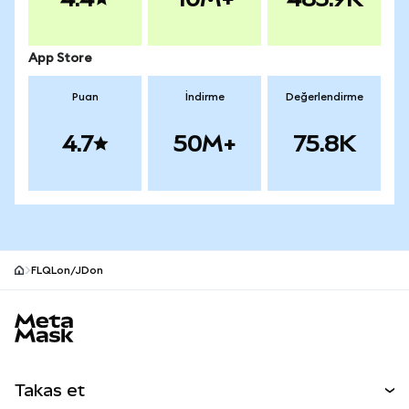
App Store
Puan
İndirme
Değerlendirme
4.7
50M+
75.8K
FLQLon/JDon
MetaMask site alt bilgisi
Takas et