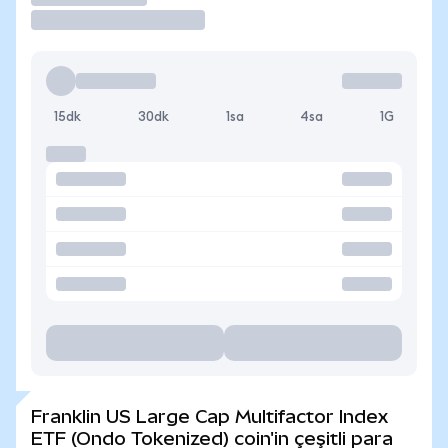
15dk
30dk
1sa
4sa
1G
Franklin US Large Cap Multifactor Index
ETF (Ondo Tokenized) coin'in çeşitli para