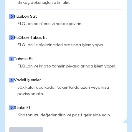
Birkaç dokunuşla satın alın.
FLQLon Sat
FLQLon coin'lerinizi nakde çevirin.
FLQLon Takas Et
FLQLon ile blokzincirleri arasında işlem yapın.
Tahmin Et
FLQLon ve kripto tahmin piyasalarında işlem yapın.
Vadeli İşlemler
50x kaldıraca kadar token'larda uzun veya kısa
pozisyon alın.
Stake Et
Kriptonuzu değerlendirin ve pasif gelir elde edin.
İşlem Yap