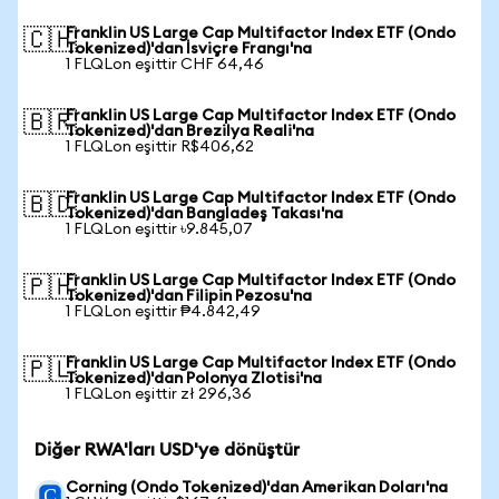
Franklin US Large Cap Multifactor Index ETF (Ondo
🇨🇭
Tokenized)'dan İsviçre Frangı'na
1 FLQLon eşittir CHF 64,46
Franklin US Large Cap Multifactor Index ETF (Ondo
🇧🇷
Tokenized)'dan Brezilya Reali'na
1 FLQLon eşittir R$406,62
Franklin US Large Cap Multifactor Index ETF (Ondo
🇧🇩
Tokenized)'dan Bangladeş Takası'na
1 FLQLon eşittir ৳9.845,07
Franklin US Large Cap Multifactor Index ETF (Ondo
🇵🇭
Tokenized)'dan Filipin Pezosu'na
1 FLQLon eşittir ₱4.842,49
Franklin US Large Cap Multifactor Index ETF (Ondo
🇵🇱
Tokenized)'dan Polonya Zlotisi'na
1 FLQLon eşittir zł 296,36
Diğer RWA'ları USD'ye dönüştür
Corning (Ondo Tokenized)'dan Amerikan Doları'na