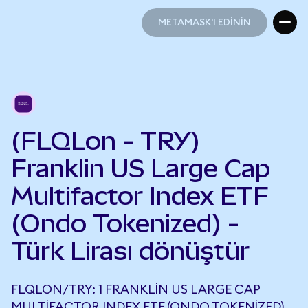
METAMASK'I EDİNİN
METAMASK'I EDİNİN
(FLQLon - TRY)
Franklin US Large Cap
Multifactor Index ETF
(Ondo Tokenized) -
Türk Lirası dönüştür
FLQLON/TRY: 1 FRANKLIN US LARGE CAP
MULTIFACTOR INDEX ETF (ONDO TOKENIZED),