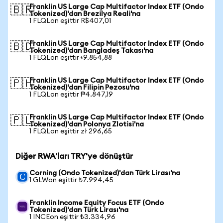
Franklin US Large Cap Multifactor Index ETF (Ondo
🇧🇷
Tokenized)'dan Brezilya Reali'na
1 FLQLon eşittir R$407,01
Franklin US Large Cap Multifactor Index ETF (Ondo
🇧🇩
Tokenized)'dan Bangladeş Takası'na
1 FLQLon eşittir ৳9.854,88
Franklin US Large Cap Multifactor Index ETF (Ondo
🇵🇭
Tokenized)'dan Filipin Pezosu'na
1 FLQLon eşittir ₱4.847,19
Franklin US Large Cap Multifactor Index ETF (Ondo
🇵🇱
Tokenized)'dan Polonya Zlotisi'na
1 FLQLon eşittir zł 296,65
Diğer RWA'ları TRY'ye dönüştür
Corning (Ondo Tokenized)'dan Türk Lirası'na
1 GLWon eşittir ₺7.994,45
Franklin Income Equity Focus ETF (Ondo
Tokenized)'dan Türk Lirası'na
1 INCEon eşittir ₺3.334,96