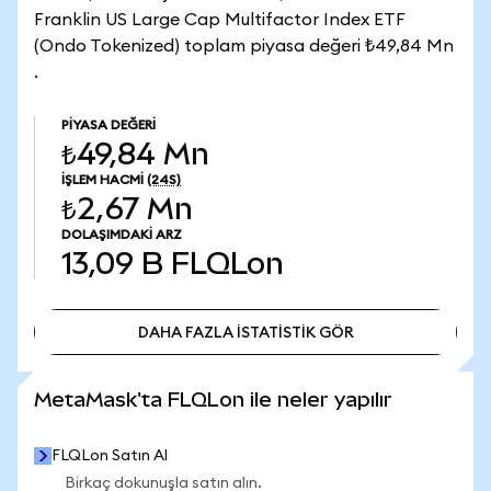
Franklin US Large Cap Multifactor Index ETF
(Ondo Tokenized) toplam piyasa değeri ₺49,84 Mn
.
PIYASA DEĞERI
₺49,84 Mn
İŞLEM HACMI
(24S)
₺2,67 Mn
DOLAŞIMDAKI ARZ
13,09 B
FLQLon
DAHA FAZLA İSTATİSTİK GÖR
DAHA FAZLA İSTATİSTİK GÖR
MetaMask'ta FLQLon ile neler yapılır
FLQLon Satın Al
Birkaç dokunuşla satın alın.