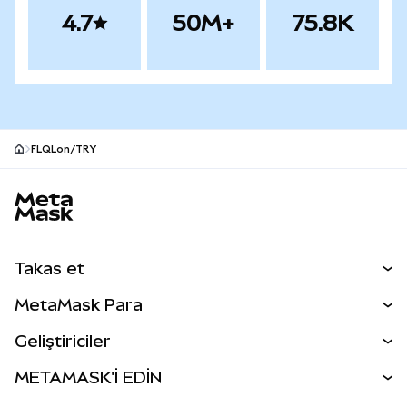
4.7
50M+
75.8K
FLQLon/TRY
MetaMask site alt bilgisi
Takas et
Takas İşlemleri
MetaMask Para
Tahmin Et
YENİ
Kripto Al
Geliştiriciler
Perps
YENİ
MetaMask Kart
Dökümantasyon
METAMASK'İ EDİN
RWA'lar
mUSD
YENİ
Kontrol Paneli
İşlem Kalkanı