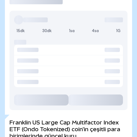
15dk
30dk
1sa
4sa
1G
Franklin US Large Cap Multifactor Index
ETF (Ondo Tokenized) coin'in çeşitli para
birimlerinde güncel kuru