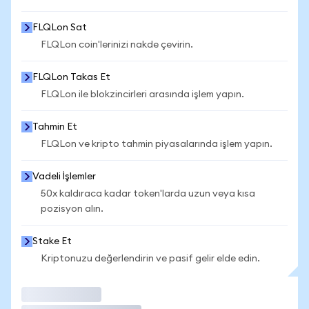
FLQLon Sat
FLQLon coin'lerinizi nakde çevirin.
FLQLon Takas Et
FLQLon ile blokzincirleri arasında işlem yapın.
Tahmin Et
FLQLon ve kripto tahmin piyasalarında işlem yapın.
Vadeli İşlemler
50x kaldıraca kadar token'larda uzun veya kısa
pozisyon alın.
Stake Et
Kriptonuzu değerlendirin ve pasif gelir elde edin.
İşlem Yap