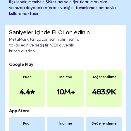
ilişkilendirilmemiştir. Şirket adı ve diğer ticari markalar
yalnızca dayanak referans varlığını tanımlamak amacıyla
kullanılmaktadır.
Saniyeler içinde FLQLon edinin
MetaMask'ta FLQLon satın alın, satın,
takas edin ve değiştirin. En güvenilir
kripto cüzdanı.
Google Play
Puan
İndirme
Değerlendirme
4.4
10M+
483.9K
App Store
Puan
İndirme
Değerlendirme