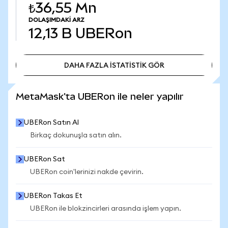
₺36,55 Mn
DOLAŞIMDAKI ARZ
12,13 B
UBERon
DAHA FAZLA İSTATİSTİK GÖR
DAHA FAZLA İSTATİSTİK GÖR
MetaMask'ta UBERon ile neler yapılır
UBERon Satın Al
Birkaç dokunuşla satın alın.
UBERon Sat
UBERon coin'lerinizi nakde çevirin.
UBERon Takas Et
UBERon ile blokzincirleri arasında işlem yapın.