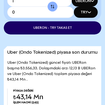
UBERON
TRY
UBERON - TRY TAKAS ET
Uber (Ondo Tokenized) piyasa son durumu
Uber (Ondo Tokenized) güncel fiyatı UBERon
başına ₺3.556,33. Dolaşımdaki arzı 12,13 B UBERon
ve Uber (Ondo Tokenized) toplam piyasa değeri
₺43,14 Mn .
PIYASA DEĞERI
₺43,14 Mn
İŞLEM HACMI
(24S)