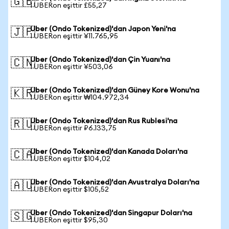
🇬🇧
1 UBERon eşittir £55,27
Uber (Ondo Tokenized)'dan Japon Yeni'na
🇯🇵
1 UBERon eşittir ¥11.765,95
Uber (Ondo Tokenized)'dan Çin Yuanı'na
🇨🇳
1 UBERon eşittir ¥503,06
Uber (Ondo Tokenized)'dan Güney Kore Wonu'na
🇰🇷
1 UBERon eşittir ₩104.972,34
Uber (Ondo Tokenized)'dan Rus Rublesi'na
🇷🇺
1 UBERon eşittir ₽6.133,75
Uber (Ondo Tokenized)'dan Kanada Doları'na
🇨🇦
1 UBERon eşittir $104,02
Uber (Ondo Tokenized)'dan Avustralya Doları'na
🇦🇺
1 UBERon eşittir $105,52
Uber (Ondo Tokenized)'dan Singapur Doları'na
🇸🇬
1 UBERon eşittir $95,30