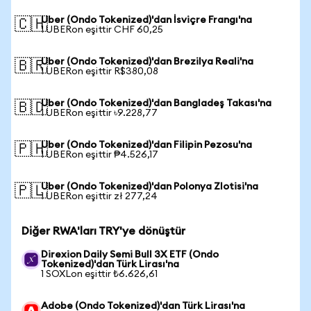
Uber (Ondo Tokenized)'dan İsviçre Frangı'na
🇨🇭
1 UBERon eşittir CHF 60,25
Uber (Ondo Tokenized)'dan Brezilya Reali'na
🇧🇷
1 UBERon eşittir R$380,08
Uber (Ondo Tokenized)'dan Bangladeş Takası'na
🇧🇩
1 UBERon eşittir ৳9.228,77
Uber (Ondo Tokenized)'dan Filipin Pezosu'na
🇵🇭
1 UBERon eşittir ₱4.526,17
Uber (Ondo Tokenized)'dan Polonya Zlotisi'na
🇵🇱
1 UBERon eşittir zł 277,24
Diğer RWA'ları TRY'ye dönüştür
Direxion Daily Semi Bull 3X ETF (Ondo
Tokenized)'dan Türk Lirası'na
1 SOXLon eşittir ₺6.626,61
Adobe (Ondo Tokenized)'dan Türk Lirası'na