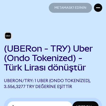
METAMASK'I EDİNİN
METAMASK'I EDİNİN
(UBERon - TRY) Uber
(Ondo Tokenized) -
Türk Lirası dönüştür
UBERON/TRY: 1 UBER (ONDO TOKENIZED),
3.556,3277 TRY DEĞERINE EŞITTIR