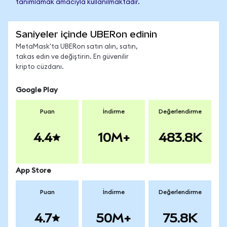
tanımlamak amacıyla kullanılmaktadır.
Saniyeler içinde UBERon edinin
MetaMask'ta UBERon satın alın, satın,
takas edin ve değiştirin. En güvenilir
kripto cüzdanı.
Google Play
Puan
İndirme
Değerlendirme
4.4
10M+
483.8K
App Store
Puan
İndirme
Değerlendirme
4.7
50M+
75.8K