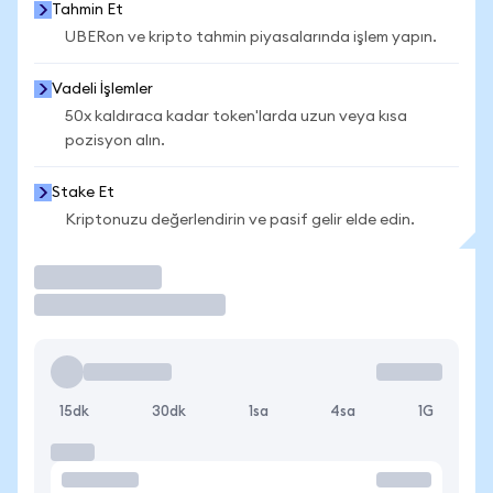
Tahmin Et
UBERon ve kripto tahmin piyasalarında işlem yapın.
Vadeli İşlemler
50x kaldıraca kadar token'larda uzun veya kısa
pozisyon alın.
Stake Et
Kriptonuzu değerlendirin ve pasif gelir elde edin.
İşlem Yap
15dk
30dk
1sa
4sa
1G