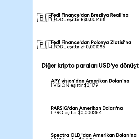
Fodl Finance'dan Brezilya Reali'na
🇧🇷
1 FODL eşittir R$0,001488
Fodl Finance'dan Polonya Zlotisi'na
🇵🇱
1 FODL eşittir zł 0,001085
Diğer kripto paraları USD'ye dönüşt
APY vision'dan Amerikan Doları'na
1 VISION eşittir $0,1179
PARSIQ'dan Amerikan Doları'na
1 PRQ eşittir $0,000354
Spectra OLD 'dan Amerikan Doları'na