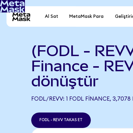
Al Sat
MetaMask Para
Geliştiri
(FODL - REVV
Finance - RE
dönüştür
FODL/REVV: 1 FODL FINANCE, 3,7078 
FODL - REVV TAKAS ET