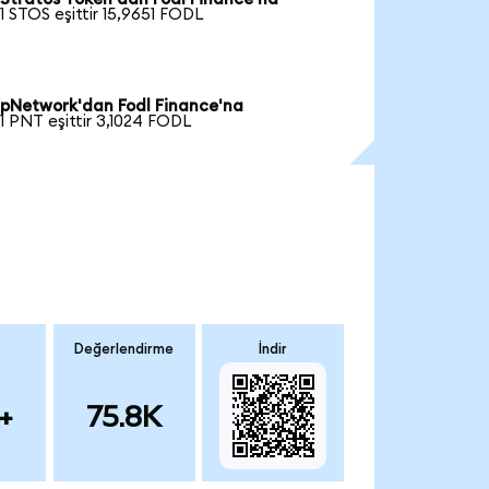
1 STOS eşittir 15,9651 FODL
pNetwork'dan Fodl Finance'na
1 PNT eşittir 3,1024 FODL
Değerlendirme
İndir
+
75.8K