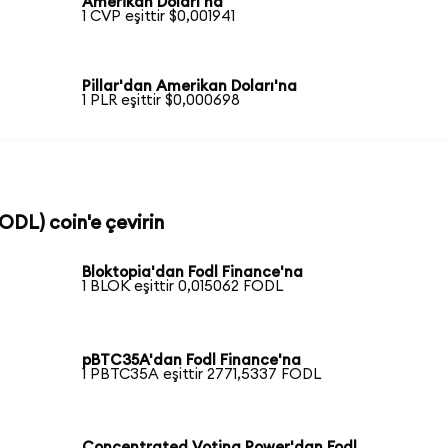
Amerikan Doları'na
1 CVP eşittir $0,001941
Pillar'dan Amerikan Doları'na
1 PLR eşittir $0,000698
FODL) coin'e çevirin
Bloktopia'dan Fodl Finance'na
1 BLOK eşittir 0,015062 FODL
pBTC35A'dan Fodl Finance'na
1 PBTC35A eşittir 2771,5337 FODL
Concentrated Voting Power'dan Fodl