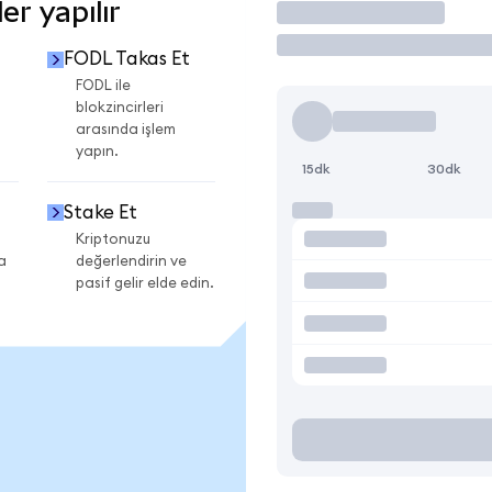
r yapılır
İşlem Yap
FODL Takas Et
FODL ile
blokzincirleri
arasında işlem
yapın.
15dk
30dk
Stake Et
Kriptonuzu
a
değerlendirin ve
pasif gelir elde edin.