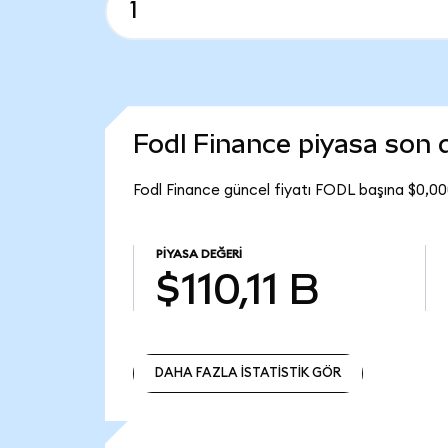
Fodl Finance piyasa son
Fodl Finance güncel fiyatı FODL başına $0,00
PIYASA DEĞERI
$110,11 B
DAHA FAZLA İSTATİSTİK GÖR
DAHA FAZLA İSTATİSTİK GÖR