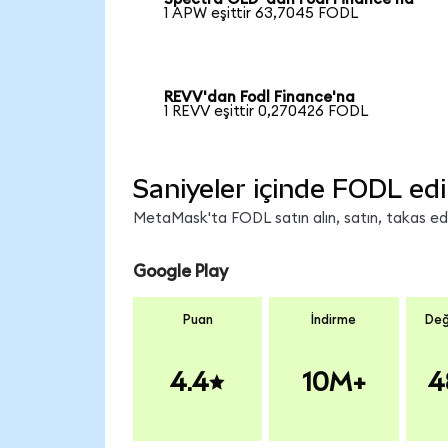
1 APW eşittir 63,7045 FODL
REVV'dan Fodl Finance'na
1 REVV eşittir 0,270426 FODL
Saniyeler içinde FODL edi
MetaMask'ta FODL satın alın, satın, takas edin
Google Play
Puan
İndirme
Değ
4.4
10M+
4