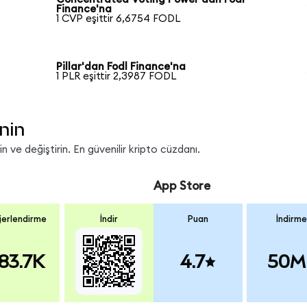
Finance'na
1 CVP eşittir 6,6754 FODL
Pillar'dan Fodl Finance'na
1 PLR eşittir 2,3987 FODL
nin
 ve değiştirin. En güvenilir kripto cüzdanı.
App Store
erlendirme
İndir
Puan
İndirme
83.7K
4.7
50M