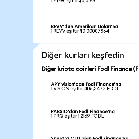
1 APW eşittir $0,0185
REVV'dan Amerikan Doları'na
1 REVV eşittir $0,00007864
Diğer kurları keşfedin
Diğer kripto coinleri Fodl Finance (
APY vision'dan Fodl Finance'na
1 VISION eşittir 405,3473 FODL
PARSIQ'dan Fodl Finance'na
1 PRQ eşittir 1,2169 FODL
Spectra OLD 'dan Fodl Finance'na