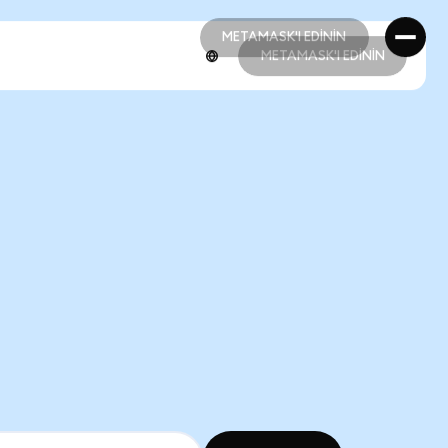
METAMASK'I EDİNİN
METAMASK'I EDİNİN
METAMASK'I EDİNİN
METAMASK'I EDİNİN