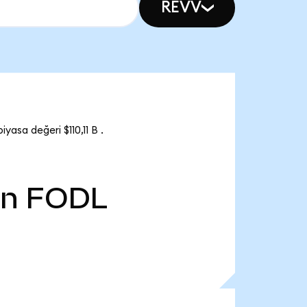
REVV
asa değeri $110,11 B .
Mn
FODL