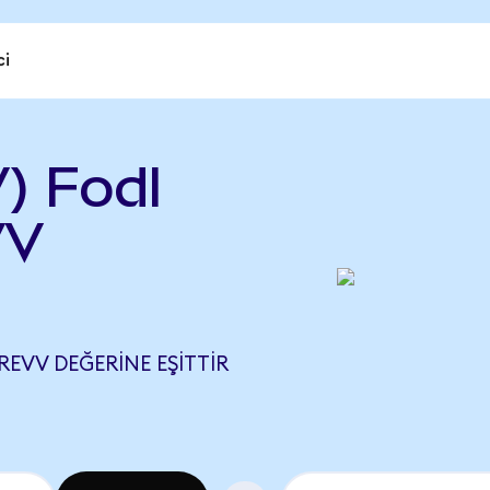
ci
) Fodl
VV
REVV DEĞERINE EŞITTIR