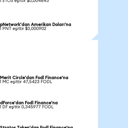
1 STOS eşittir $0,004643
pNetwork'dan Amerikan Doları'na
1 PNT eşittir $0,000902
Merit Circle'dan Fodl Finance'na
1 MC eşittir 47,5423 FODL
dForce'dan Fodl Finance'na
1 DF eşittir 0,345977 FODL
Stratos Token'dan Fodl Finance'na