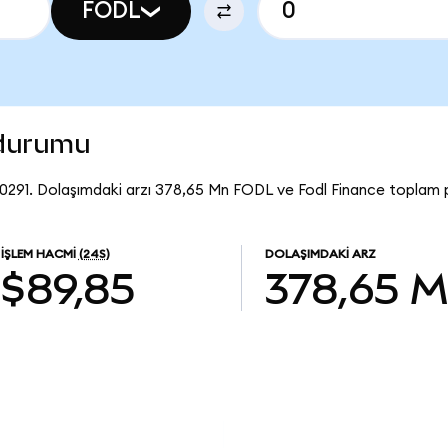
FODL
 durumu
0291. Dolaşımdaki arzı 378,65 Mn FODL ve Fodl Finance toplam piy
İŞLEM HACMI
(24S)
DOLAŞIMDAKI ARZ
$89,85
378,65 