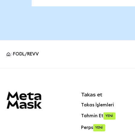
FODL/REVV
MetaMask site alt bilgisi
Takas et
Takas İşlemleri
Tahmin Et
YENİ
Perps
YENİ