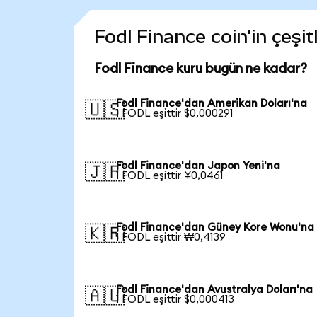
Fodl Finance coin'in çeşit
Fodl Finance kuru bugün ne kadar?
Fodl Finance'dan Amerikan Doları'na
🇺🇸
1 FODL eşittir $0,000291
Fodl Finance'dan Japon Yeni'na
🇯🇵
1 FODL eşittir ¥0,0461
Fodl Finance'dan Güney Kore Wonu'na
🇰🇷
1 FODL eşittir ₩0,4139
Fodl Finance'dan Avustralya Doları'na
🇦🇺
1 FODL eşittir $0,000413