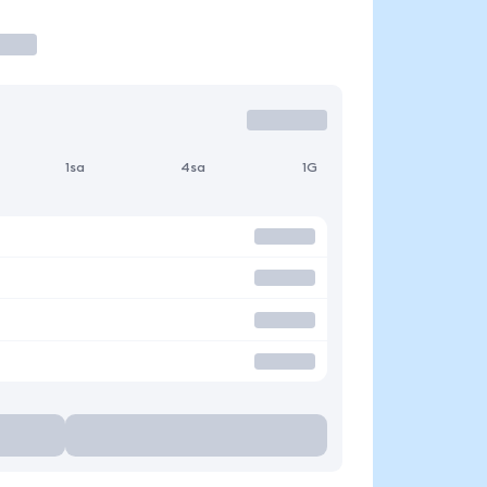
1sa
4sa
1G