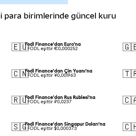
li para birimlerinde güncel kuru
Fodl Finance'dan Euro'na
🇪🇺
🇬
1 FODL eşittir €0,000252
Fodl Finance'dan Çin Yuanı'na
🇨🇳
🇹
1 FODL eşittir ¥0,001963
Fodl Finance'dan Rus Rublesi'na
🇷🇺
🇨
1 FODL eşittir ₽0,0237
Fodl Finance'dan Singapur Doları'na
🇸🇬
🇨
1 FODL eşittir $0,000373