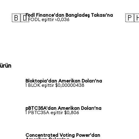
Fodl Finance'dan Bangladeş Takası'na
🇧🇩
🇵
1 FODL eşittir ৳0,036
ürün
Bloktopia'dan Amerikan Doları'na
1 BLOK eşittir $0,00000438
pBTC35A'dan Amerikan Doları'na
1 PBTC35A eşittir $0,806
Concentrated Voting Power'dan