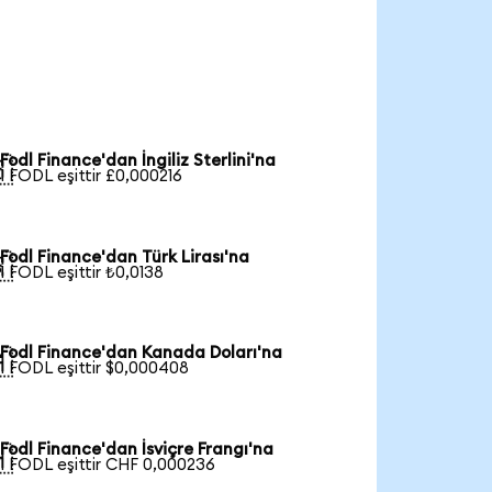
Fodl Finance'dan İngiliz Sterlini'na

1 FODL eşittir £0,000216
Fodl Finance'dan Türk Lirası'na

1 FODL eşittir ₺0,0138
Fodl Finance'dan Kanada Doları'na

1 FODL eşittir $0,000408
Fodl Finance'dan İsviçre Frangı'na

1 FODL eşittir CHF 0,000236