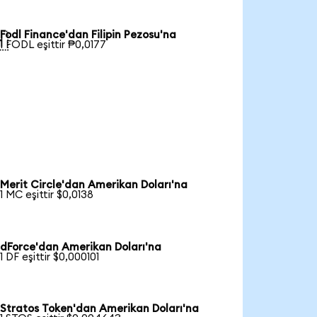
Fodl Finance'dan Filipin Pezosu'na

1 FODL eşittir ₱0,0177
Merit Circle'dan Amerikan Doları'na
1 MC eşittir $0,0138
dForce'dan Amerikan Doları'na
1 DF eşittir $0,000101
Stratos Token'dan Amerikan Doları'na