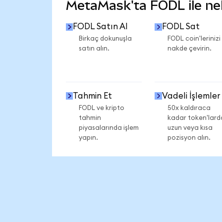
MetaMask'ta FODL ile nele
FODL Satın Al
FODL Sat
Birkaç dokunuşla
FODL coin'lerinizi
satın alın.
nakde çevirin.
Tahmin Et
Vadeli İşlemler
FODL ve kripto
50x kaldıraca
tahmin
kadar token'lard
piyasalarında işlem
uzun veya kısa
yapın.
pozisyon alın.