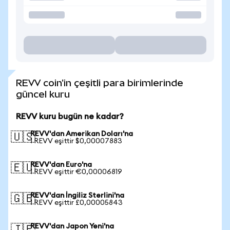
REVV coin'in çeşitli para birimlerinde
güncel kuru
REVV kuru bugün ne kadar?
REVV'dan Amerikan Doları'na
🇺🇸
1 REVV eşittir $0,00007883
REVV'dan Euro'na
🇪🇺
1 REVV eşittir €0,00006819
REVV'dan İngiliz Sterlini'na
🇬🇧
1 REVV eşittir £0,00005843
REVV'dan Japon Yeni'na