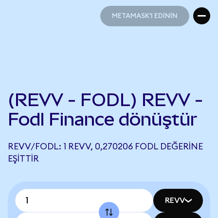
METAMASK'I EDİNİN
METAMASK'I EDİNİN
(REVV - FODL) REVV -
Fodl Finance dönüştür
REVV/FODL: 1 REVV, 0,270206 FODL DEĞERINE
EŞITTIR
REVV