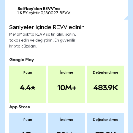
Selfkey'dan REVV'na
1 KEY eşittir 0,130027 REVV
Saniyeler içinde REVV edinin
MetaMask'ta REVV satın alın, satın,
takas edin ve değiştirin. En güvenilir
kripto cüzdanı.
Google Play
Puan
İndirme
Değerlendirme
4.4
10M+
483.9K
App Store
Puan
İndirme
Değerlendirme