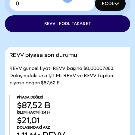
FODL
REVV - FODL TAKAS ET
REVV piyasa son durumu
REVV güncel fiyatı REVV başına $0,00007883.
Dolaşımdaki arzı 1,11 Mr REVV ve REVV toplam
piyasa değeri $87,52 B .
PIYASA DEĞERI
$87,52 B
İŞLEM HACMI
(24S)
$21,01
DOLAŞIMDAKI ARZ