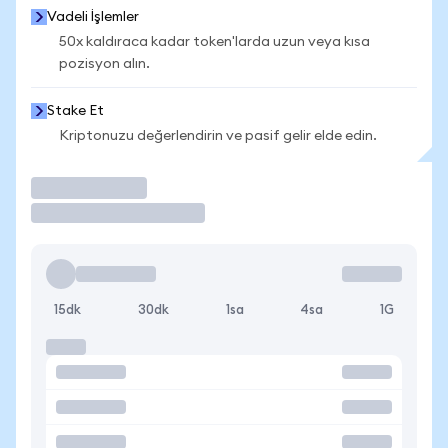
Vadeli İşlemler
50x kaldıraca kadar token'larda uzun veya kısa
pozisyon alın.
Stake Et
Kriptonuzu değerlendirin ve pasif gelir elde edin.
İşlem Yap
15dk
30dk
1sa
4sa
1G