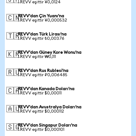
🇯🇵
1 REVV eşittir ¥0,0124
REVV'dan Çin Yuanı'na
🇨🇳
1 REVV eşittir ¥0,000532
REVV'dan Türk Lirası'na
🇹🇷
1 REVV eşittir ₺0,00376
REVV'dan Güney Kore Wonu'na
🇰🇷
1 REVV eşittir ₩0,111
REVV'dan Rus Rublesi'na
🇷🇺
1 REVV eşittir ₽0,006485
REVV'dan Kanada Doları'na
🇨🇦
1 REVV eşittir $0,00011
REVV'dan Avustralya Doları'na
🇦🇺
1 REVV eşittir $0,000112
REVV'dan Singapur Doları'na
🇸🇬
1 REVV eşittir $0,000101