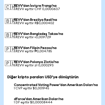
REVV'dan İsviçre Frangı'na
🇨🇭
1 REVV eşittir CHF 0,0000637
REVV'dan Brezilya Reali'na
🇧🇷
1 REVV eşittir R$0,000402
REVV'dan Bangladeş Takası'na
🇧🇩
1 REVV eşittir ৳0,009729
REVV'dan Filipin Pezosu'na
🇵🇭
1 REVV eşittir ₱0,004785
REVV'dan Polonya Zlotisi'na
🇵🇱
1 REVV eşittir zł 0,000293
Diğer kripto paraları USD'ye dönüştürün
Concentrated Voting Power'dan Amerikan Doları'na
1 CVP eşittir $0,001945
dForce'dan Amerikan Doları'na
1 DF eşittir $0,00008444