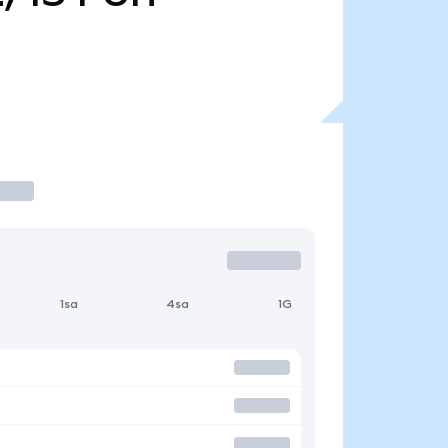
1sa
4sa
1G