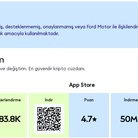
, desteklenmemiş, onaylanmamış veya Ford Motor ile ilişkilendirilm
k amacıyla kullanılmaktadır.
in
e değiştirin. En güvenilir kripto cüzdanı.
App Store
erlendirme
İndir
Puan
İndirme
83.8K
4.7
50M