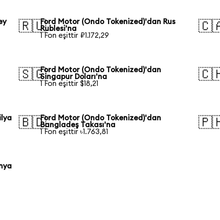
ey
Ford Motor (Ondo Tokenized)'dan Rus
🇷🇺
🇨
Rublesi'na
1 Fon eşittir ₽1.172,29
Ford Motor (Ondo Tokenized)'dan
🇸🇬
🇨
Singapur Doları'na
1 Fon eşittir $18,21
ilya
Ford Motor (Ondo Tokenized)'dan
🇧🇩
🇵
Bangladeş Takası'na
1 Fon eşittir ৳1.763,81
onya