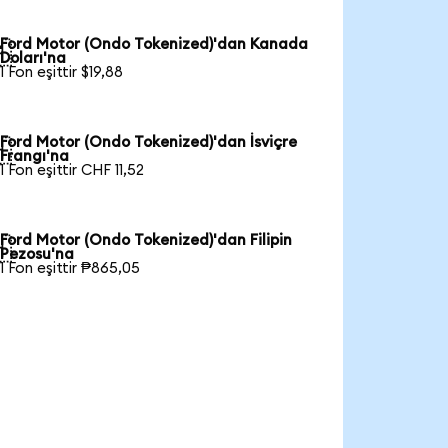
Ford Motor (Ondo Tokenized)'dan Kanada

Doları'na
1 Fon eşittir $19,88
Ford Motor (Ondo Tokenized)'dan İsviçre

Frangı'na
1 Fon eşittir CHF 11,52
Ford Motor (Ondo Tokenized)'dan Filipin

Pezosu'na
1 Fon eşittir ₱865,05