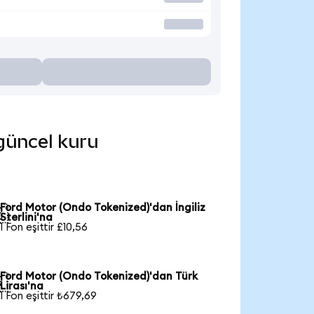
 güncel kuru
Ford Motor (Ondo Tokenized)'dan İngiliz

Sterlini'na
1 Fon eşittir £10,56
Ford Motor (Ondo Tokenized)'dan Türk

Lirası'na
1 Fon eşittir ₺679,69