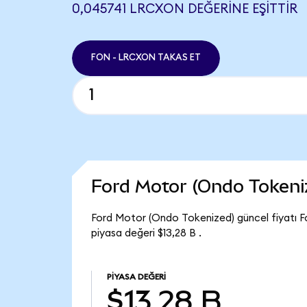
0,045741 LRCXON DEĞERINE EŞITTIR
FON - LRCXON TAKAS ET
Ford Motor (Ondo Tokeni
Ford Motor (Ondo Tokenized) güncel fiyatı F
piyasa değeri $13,28 B .
PIYASA DEĞERI
$13,28 B