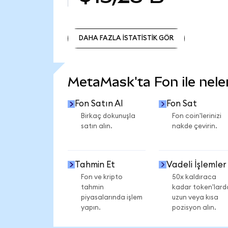
DAHA FAZLA İSTATİSTİK GÖR
DAHA FAZLA İSTATİSTİK GÖR
MetaMask'ta Fon ile neler
Fon Satın Al
Fon Sat
Birkaç dokunuşla
Fon coin'lerinizi
satın alın.
nakde çevirin.
Tahmin Et
Vadeli İşlemler
Fon ve kripto
50x kaldıraca
tahmin
kadar token'lard
piyasalarında işlem
uzun veya kısa
yapın.
pozisyon alın.