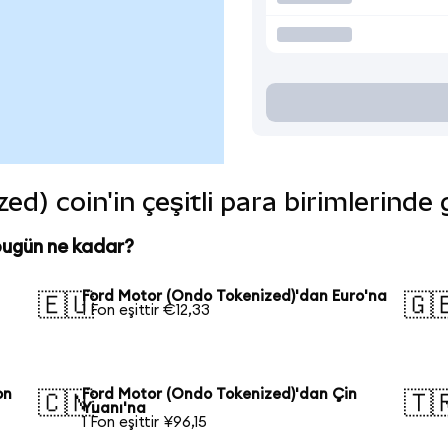
d) coin'in çeşitli para birimlerinde
bugün ne kadar?
Ford Motor (Ondo Tokenized)'dan Euro'na
🇪🇺
🇬
1 Fon eşittir €12,33
on
Ford Motor (Ondo Tokenized)'dan Çin
🇨🇳
🇹
Yuanı'na
1 Fon eşittir ¥96,15