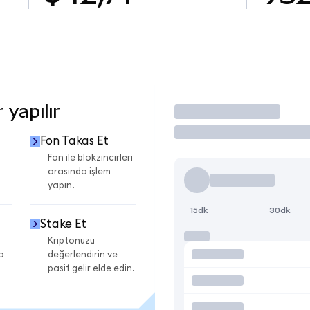
 yapılır
İşlem Yap
Fon Takas Et
Fon ile blokzincirleri
arasında işlem
yapın.
15dk
30dk
Stake Et
Kriptonuzu
a
değerlendirin ve
pasif gelir elde edin.