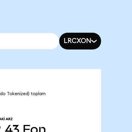
LRCXON
Ondo Tokenized) toplam
KI ARZ
,43
Fon