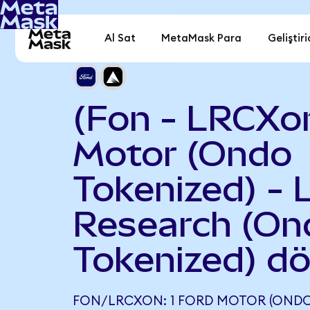
Al Sat
MetaMask Para
Geliştiri
(Fon - LRCXo
Motor (Ondo
Tokenized) -
Research (On
Tokenized) d
FON/LRCXON: 1 FORD MOTOR (ONDO