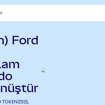
ci
n) Ford
 Lam
do
önüştür
 TOKENIZED),