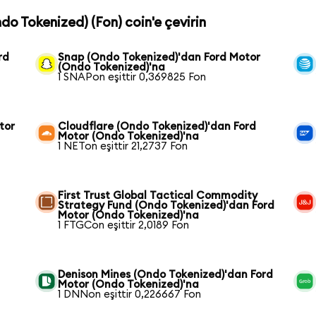
do Tokenized) (Fon) coin'e çevirin
rd
Snap (Ondo Tokenized)'dan Ford Motor
(Ondo Tokenized)'na
1 SNAPon eşittir 0,369825 Fon
tor
Cloudflare (Ondo Tokenized)'dan Ford
Motor (Ondo Tokenized)'na
1 NETon eşittir 21,2737 Fon
n
First Trust Global Tactical Commodity
Strategy Fund (Ondo Tokenized)'dan Ford
Motor (Ondo Tokenized)'na
1 FTGCon eşittir 2,0189 Fon
Denison Mines (Ondo Tokenized)'dan Ford
Motor (Ondo Tokenized)'na
1 DNNon eşittir 0,226667 Fon