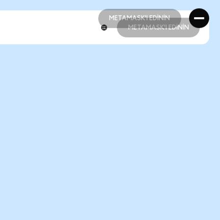
METAMASK'I EDİNİN
METAMASK'I EDİNİN
METAMASK'I EDİNİN
METAMASK'I EDİNİN