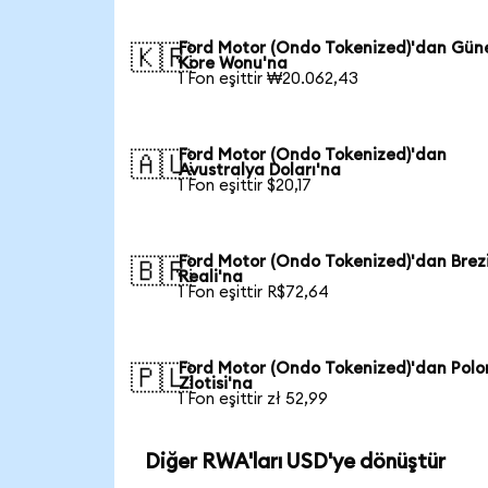
Ford Motor (Ondo Tokenized)'dan Gün
🇰🇷
Kore Wonu'na
1 Fon eşittir ₩20.062,43
Ford Motor (Ondo Tokenized)'dan
🇦🇺
Avustralya Doları'na
1 Fon eşittir $20,17
Ford Motor (Ondo Tokenized)'dan Brez
🇧🇷
Reali'na
1 Fon eşittir R$72,64
Ford Motor (Ondo Tokenized)'dan Pol
🇵🇱
Zlotisi'na
1 Fon eşittir zł 52,99
Diğer RWA'ları USD'ye dönüştür