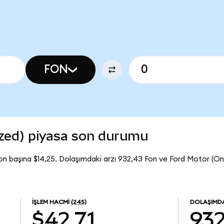
FON
zed) piyasa son durumu
on başına $14,25. Dolaşımdaki arzı 932,43 Fon ve Ford Motor (
İŞLEM HACMI
(24S)
DOLAŞIMDA
$42,71
932