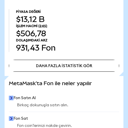
PIYASA DEĞERI
$13,12 B
İŞLEM HACMI
(24S)
$506,78
DOLAŞIMDAKI ARZ
931,43
Fon
DAHA FAZLA İSTATİSTİK GÖR
DAHA FAZLA İSTATİSTİK GÖR
MetaMask'ta Fon ile neler yapılır
Fon Satın Al
Birkaç dokunuşla satın alın.
Fon Sat
Fon coin'lerinizi nakde çevirin.