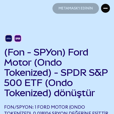
METAMASK'I EDİNİN
METAMASK'I EDİNİN
(Fon - SPYon) Ford
Motor (Ondo
Tokenized) - SPDR S&P
500 ETF (Ondo
Tokenized) dönüştür
FON/SPYON: 1 FORD MOTOR (ONDO
TOKENIZED), 0,018106 SPYON DEĞERINE EŞITTIR