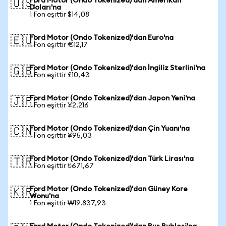
Ford Motor (Ondo Tokenized)'dan Amerikan
🇺🇸
Doları'na
1 Fon eşittir $14,08
Ford Motor (Ondo Tokenized)'dan Euro'na
🇪🇺
1 Fon eşittir €12,17
Ford Motor (Ondo Tokenized)'dan İngiliz Sterlini'na
🇬🇧
1 Fon eşittir £10,43
Ford Motor (Ondo Tokenized)'dan Japon Yeni'na
🇯🇵
1 Fon eşittir ¥2.216
Ford Motor (Ondo Tokenized)'dan Çin Yuanı'na
🇨🇳
1 Fon eşittir ¥95,03
Ford Motor (Ondo Tokenized)'dan Türk Lirası'na
🇹🇷
1 Fon eşittir ₺671,67
Ford Motor (Ondo Tokenized)'dan Güney Kore
🇰🇷
Wonu'na
1 Fon eşittir ₩19.837,93