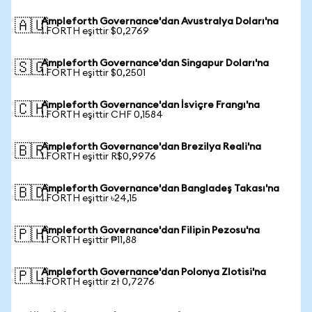
Ampleforth Governance'dan Avustralya Doları'na
🇦🇺
1 FORTH eşittir $0,2769
Ampleforth Governance'dan Singapur Doları'na
🇸🇬
1 FORTH eşittir $0,2501
Ampleforth Governance'dan İsviçre Frangı'na
🇨🇭
1 FORTH eşittir CHF 0,1584
Ampleforth Governance'dan Brezilya Reali'na
🇧🇷
1 FORTH eşittir R$0,9976
Ampleforth Governance'dan Bangladeş Takası'na
🇧🇩
1 FORTH eşittir ৳24,15
Ampleforth Governance'dan Filipin Pezosu'na
🇵🇭
1 FORTH eşittir ₱11,88
Ampleforth Governance'dan Polonya Zlotisi'na
🇵🇱
1 FORTH eşittir zł 0,7276