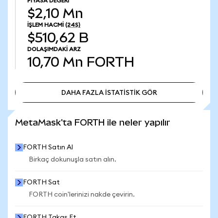
PIYASA DEĞERI
$2,10 Mn
İŞLEM HACMI
(24S)
$510,62 B
DOLAŞIMDAKI ARZ
10,70 Mn
FORTH
DAHA FAZLA İSTATİSTİK GÖR
DAHA FAZLA İSTATİSTİK GÖR
MetaMask'ta FORTH ile neler yapılır
FORTH Satın Al
Birkaç dokunuşla satın alın.
FORTH Sat
FORTH coin'lerinizi nakde çevirin.
FORTH Takas Et