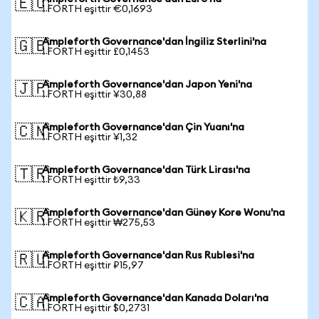
🇪🇺
1 FORTH eşittir €0,1693
Ampleforth Governance'dan İngiliz Sterlini'na
🇬🇧
1 FORTH eşittir £0,1453
Ampleforth Governance'dan Japon Yeni'na
🇯🇵
1 FORTH eşittir ¥30,88
Ampleforth Governance'dan Çin Yuanı'na
🇨🇳
1 FORTH eşittir ¥1,32
Ampleforth Governance'dan Türk Lirası'na
🇹🇷
1 FORTH eşittir ₺9,33
Ampleforth Governance'dan Güney Kore Wonu'na
🇰🇷
1 FORTH eşittir ₩275,53
Ampleforth Governance'dan Rus Rublesi'na
🇷🇺
1 FORTH eşittir ₽15,97
Ampleforth Governance'dan Kanada Doları'na
🇨🇦
1 FORTH eşittir $0,2731