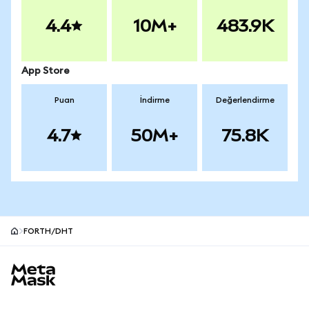
4.4
10M+
483.9K
App Store
Puan
İndirme
Değerlendirme
4.7
50M+
75.8K
FORTH/DHT
MetaMask site alt bilgisi