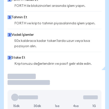
FORTH ile blokzincirleri arasında işlem yapın.
Tahmin Et
FORTH ve kripto tahmin piyasalarında işlem yapın.
Vadeli İşlemler
50x kaldıraca kadar token'larda uzun veya kısa
pozisyon alın.
Stake Et
Kriptonuzu değerlendirin ve pasif gelir elde edin.
İşlem Yap
15dk
30dk
1sa
4sa
1G