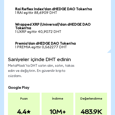
Rai Reflex Index'dan dHEDGE DAO Token'na
1 RAI eşittir 88,6909 DHT
Wrapped XRP (Universal)'dan dHEDGE DAO
Token'na
1 UXRP eşittir 40,9072 DHT
Premia'dan dHEDGE DAO Token'na
1 PREMIA eşittir 0,562277 DHT
Saniyeler içinde DHT edinin
MetaMask'ta DHT satın alın, satın, takas
edin ve değiştirin. En güvenilir kripto
cüzdanı.
Google Play
Puan
İndirme
Değerlendirme
4.4
10M+
483.9K