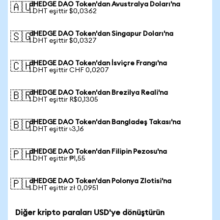
dHEDGE DAO Token'dan Avustralya Doları'na
🇦🇺
1 DHT eşittir $0,0362
dHEDGE DAO Token'dan Singapur Doları'na
🇸🇬
1 DHT eşittir $0,0327
dHEDGE DAO Token'dan İsviçre Frangı'na
🇨🇭
1 DHT eşittir CHF 0,0207
dHEDGE DAO Token'dan Brezilya Reali'na
🇧🇷
1 DHT eşittir R$0,1305
dHEDGE DAO Token'dan Bangladeş Takası'na
🇧🇩
1 DHT eşittir ৳3,16
dHEDGE DAO Token'dan Filipin Pezosu'na
🇵🇭
1 DHT eşittir ₱1,55
dHEDGE DAO Token'dan Polonya Zlotisi'na
🇵🇱
1 DHT eşittir zł 0,0951
Diğer kripto paraları USD'ye dönüştürün