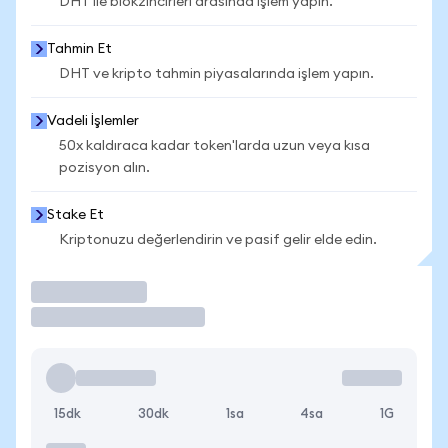
DHT ile blokzincirleri arasında işlem yapın.
Tahmin Et
DHT ve kripto tahmin piyasalarında işlem yapın.
Vadeli İşlemler
50x kaldıraca kadar token'larda uzun veya kısa
pozisyon alın.
Stake Et
Kriptonuzu değerlendirin ve pasif gelir elde edin.
İşlem Yap
15dk
30dk
1sa
4sa
1G