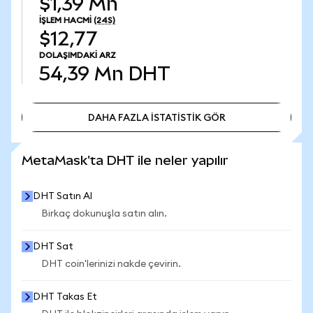
$1,39 Mn
İŞLEM HACMI
(24S)
$12,77
DOLAŞIMDAKI ARZ
54,39 Mn
DHT
DAHA FAZLA İSTATİSTİK GÖR
DAHA FAZLA İSTATİSTİK GÖR
MetaMask'ta DHT ile neler yapılır
DHT Satın Al
Birkaç dokunuşla satın alın.
DHT Sat
DHT coin'lerinizi nakde çevirin.
DHT Takas Et