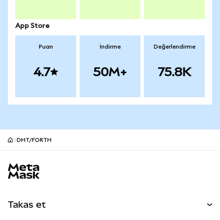
App Store
Puan
İndirme
Değerlendirme
4.7
50M+
75.8K
DHT/FORTH
MetaMask site alt bilgisi
Takas et
Takas İşlemleri