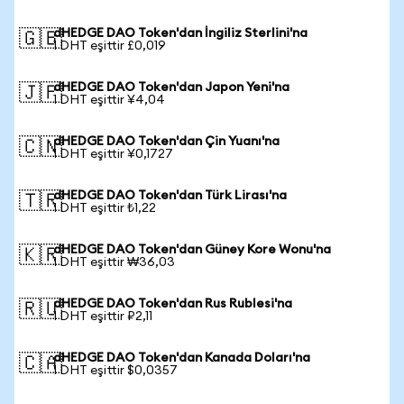
dHEDGE DAO Token'dan İngiliz Sterlini'na
🇬🇧
1 DHT eşittir £0,019
dHEDGE DAO Token'dan Japon Yeni'na
🇯🇵
1 DHT eşittir ¥4,04
dHEDGE DAO Token'dan Çin Yuanı'na
🇨🇳
1 DHT eşittir ¥0,1727
dHEDGE DAO Token'dan Türk Lirası'na
🇹🇷
1 DHT eşittir ₺1,22
dHEDGE DAO Token'dan Güney Kore Wonu'na
🇰🇷
1 DHT eşittir ₩36,03
dHEDGE DAO Token'dan Rus Rublesi'na
🇷🇺
1 DHT eşittir ₽2,11
dHEDGE DAO Token'dan Kanada Doları'na
🇨🇦
1 DHT eşittir $0,0357