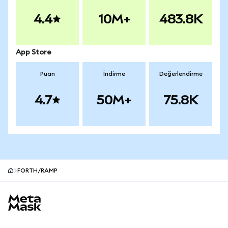
4.4
10M+
483.8K
App Store
Puan
İndirme
Değerlendirme
4.7
50M+
75.8K
FORTH/RAMP
MetaMask site alt bilgisi