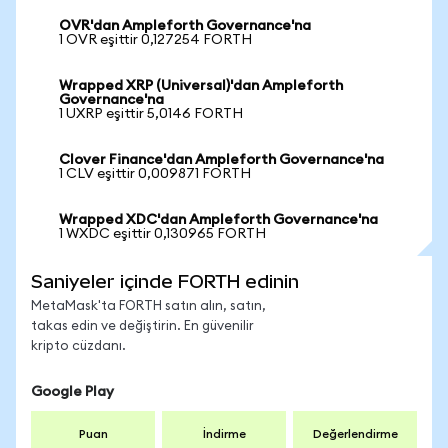
OVR'dan Ampleforth Governance'na
1 OVR eşittir 0,127254 FORTH
Wrapped XRP (Universal)'dan Ampleforth
Governance'na
1 UXRP eşittir 5,0146 FORTH
Clover Finance'dan Ampleforth Governance'na
1 CLV eşittir 0,009871 FORTH
Wrapped XDC'dan Ampleforth Governance'na
1 WXDC eşittir 0,130965 FORTH
Saniyeler içinde FORTH edinin
MetaMask'ta FORTH satın alın, satın,
takas edin ve değiştirin. En güvenilir
kripto cüzdanı.
Google Play
Puan
İndirme
Değerlendirme