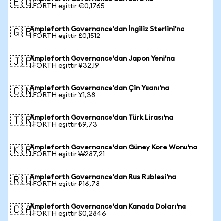
🇪🇺
1 FORTH eşittir €0,1765
Ampleforth Governance'dan İngiliz Sterlini'na
🇬🇧
1 FORTH eşittir £0,1512
Ampleforth Governance'dan Japon Yeni'na
🇯🇵
1 FORTH eşittir ¥32,19
Ampleforth Governance'dan Çin Yuanı'na
🇨🇳
1 FORTH eşittir ¥1,38
Ampleforth Governance'dan Türk Lirası'na
🇹🇷
1 FORTH eşittir ₺9,73
Ampleforth Governance'dan Güney Kore Wonu'na
🇰🇷
1 FORTH eşittir ₩287,21
Ampleforth Governance'dan Rus Rublesi'na
🇷🇺
1 FORTH eşittir ₽16,78
Ampleforth Governance'dan Kanada Doları'na
🇨🇦
1 FORTH eşittir $0,2846