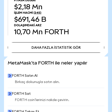
PIYASA DEĞERI
$2,18 Mn
İŞLEM HACMI
(24S)
$691,46 B
DOLAŞIMDAKI ARZ
10,70 Mn
FORTH
DAHA FAZLA İSTATİSTİK GÖR
DAHA FAZLA İSTATİSTİK GÖR
MetaMask'ta FORTH ile neler yapılır
FORTH Satın Al
Birkaç dokunuşla satın alın.
FORTH Sat
FORTH coin'lerinizi nakde çevirin.
FORTH Takas Et