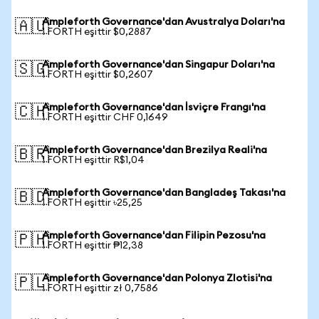
Ampleforth Governance'dan Avustralya Doları'na
🇦🇺
1 FORTH eşittir $0,2887
Ampleforth Governance'dan Singapur Doları'na
🇸🇬
1 FORTH eşittir $0,2607
Ampleforth Governance'dan İsviçre Frangı'na
🇨🇭
1 FORTH eşittir CHF 0,1649
Ampleforth Governance'dan Brezilya Reali'na
🇧🇷
1 FORTH eşittir R$1,04
Ampleforth Governance'dan Bangladeş Takası'na
🇧🇩
1 FORTH eşittir ৳25,25
Ampleforth Governance'dan Filipin Pezosu'na
🇵🇭
1 FORTH eşittir ₱12,38
Ampleforth Governance'dan Polonya Zlotisi'na
🇵🇱
1 FORTH eşittir zł 0,7586