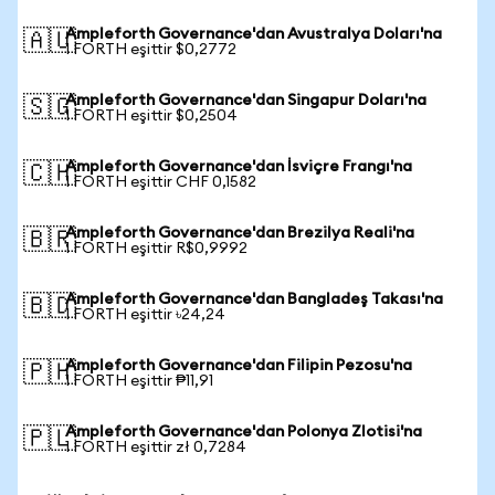
Ampleforth Governance'dan Avustralya Doları'na
🇦🇺
1 FORTH eşittir $0,2772
Ampleforth Governance'dan Singapur Doları'na
🇸🇬
1 FORTH eşittir $0,2504
Ampleforth Governance'dan İsviçre Frangı'na
🇨🇭
1 FORTH eşittir CHF 0,1582
Ampleforth Governance'dan Brezilya Reali'na
🇧🇷
1 FORTH eşittir R$0,9992
Ampleforth Governance'dan Bangladeş Takası'na
🇧🇩
1 FORTH eşittir ৳24,24
Ampleforth Governance'dan Filipin Pezosu'na
🇵🇭
1 FORTH eşittir ₱11,91
Ampleforth Governance'dan Polonya Zlotisi'na
🇵🇱
1 FORTH eşittir zł 0,7284