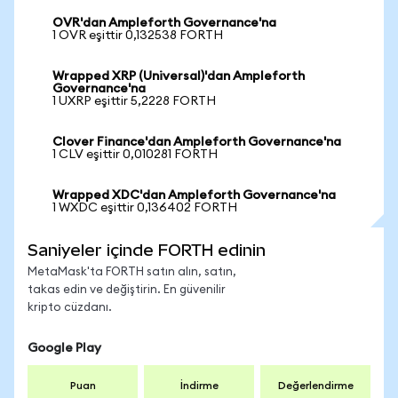
OVR'dan Ampleforth Governance'na
1 OVR eşittir 0,132538 FORTH
Wrapped XRP (Universal)'dan Ampleforth
Governance'na
1 UXRP eşittir 5,2228 FORTH
Clover Finance'dan Ampleforth Governance'na
1 CLV eşittir 0,010281 FORTH
Wrapped XDC'dan Ampleforth Governance'na
1 WXDC eşittir 0,136402 FORTH
Saniyeler içinde FORTH edinin
MetaMask'ta FORTH satın alın, satın,
takas edin ve değiştirin. En güvenilir
kripto cüzdanı.
Google Play
Puan
İndirme
Değerlendirme