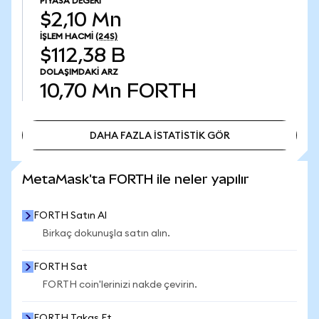
PIYASA DEĞERI
$2,10 Mn
İŞLEM HACMI
(24S)
$112,38 B
DOLAŞIMDAKI ARZ
10,70 Mn
FORTH
DAHA FAZLA İSTATİSTİK GÖR
DAHA FAZLA İSTATİSTİK GÖR
MetaMask'ta FORTH ile neler yapılır
FORTH Satın Al
Birkaç dokunuşla satın alın.
FORTH Sat
FORTH coin'lerinizi nakde çevirin.
FORTH Takas Et