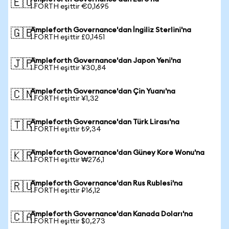
🇪🇺
1 FORTH eşittir €0,1695
Ampleforth Governance'dan İngiliz Sterlini'na
🇬🇧
1 FORTH eşittir £0,1451
Ampleforth Governance'dan Japon Yeni'na
🇯🇵
1 FORTH eşittir ¥30,84
Ampleforth Governance'dan Çin Yuanı'na
🇨🇳
1 FORTH eşittir ¥1,32
Ampleforth Governance'dan Türk Lirası'na
🇹🇷
1 FORTH eşittir ₺9,34
Ampleforth Governance'dan Güney Kore Wonu'na
🇰🇷
1 FORTH eşittir ₩276,1
Ampleforth Governance'dan Rus Rublesi'na
🇷🇺
1 FORTH eşittir ₽16,12
Ampleforth Governance'dan Kanada Doları'na
🇨🇦
1 FORTH eşittir $0,273