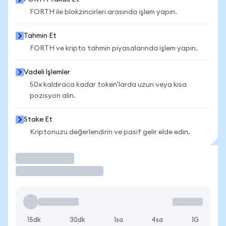
FORTH ile blokzincirleri arasında işlem yapın.
Tahmin Et
FORTH ve kripto tahmin piyasalarında işlem yapın.
Vadeli İşlemler
50x kaldıraca kadar token'larda uzun veya kısa
pozisyon alın.
Stake Et
Kriptonuzu değerlendirin ve pasif gelir elde edin.
İşlem Yap
15dk
30dk
1sa
4sa
1G