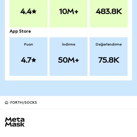
4.4
10M+
483.8K
App Store
Puan
İndirme
Değerlendirme
4.7
50M+
75.8K
FORTH/SOCKS
MetaMask site alt bilgisi