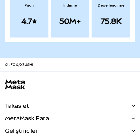
Puan
İndirme
Değerlendirme
4.7
50M+
75.8K
FOX/XSUSHI
MetaMask site alt bilgisi
Takas et
Takas İşlemleri
MetaMask Para
Tahmin Et
YENİ
Kripto Al
Geliştiriciler
Perps
YENİ
MetaMask Kart
Dökümantasyon