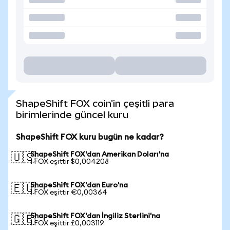
ShapeShift FOX coin'in çeşitli para
birimlerinde güncel kuru
ShapeShift FOX kuru bugün ne kadar?
ShapeShift FOX'dan Amerikan Doları'na
🇺🇸
1 FOX eşittir $0,004208
ShapeShift FOX'dan Euro'na
🇪🇺
1 FOX eşittir €0,00364
ShapeShift FOX'dan İngiliz Sterlini'na
🇬🇧
1 FOX eşittir £0,003119