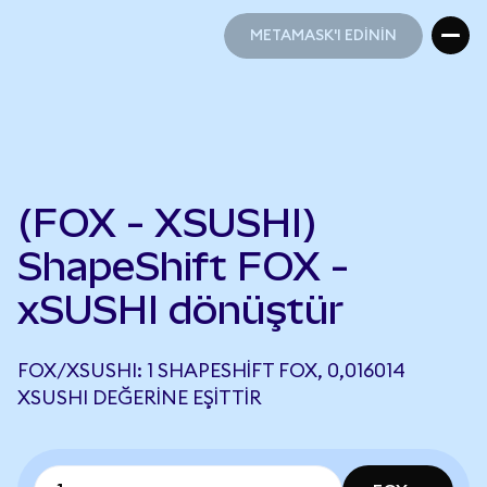
METAMASK'I EDİNİN
METAMASK'I EDİNİN
(FOX - XSUSHI)
ShapeShift FOX -
xSUSHI dönüştür
FOX/XSUSHI: 1 SHAPESHIFT FOX, 0,016014
XSUSHI DEĞERINE EŞITTIR