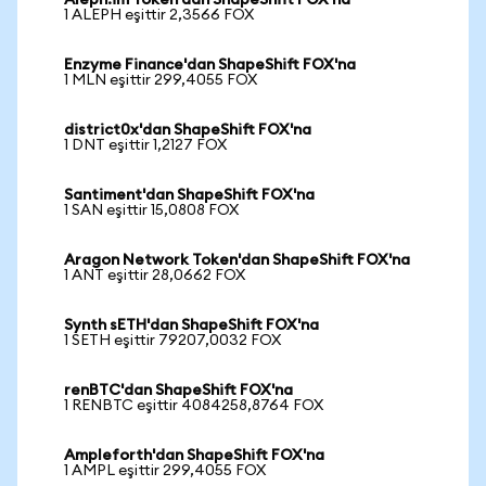
Aleph.im Token'dan ShapeShift FOX'na
1 ALEPH eşittir 2,3566 FOX
Enzyme Finance'dan ShapeShift FOX'na
1 MLN eşittir 299,4055 FOX
district0x'dan ShapeShift FOX'na
1 DNT eşittir 1,2127 FOX
Santiment'dan ShapeShift FOX'na
1 SAN eşittir 15,0808 FOX
Aragon Network Token'dan ShapeShift FOX'na
1 ANT eşittir 28,0662 FOX
Synth sETH'dan ShapeShift FOX'na
1 SETH eşittir 79207,0032 FOX
renBTC'dan ShapeShift FOX'na
1 RENBTC eşittir 4084258,8764 FOX
Ampleforth'dan ShapeShift FOX'na
1 AMPL eşittir 299,4055 FOX