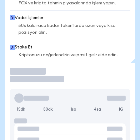
FOX ve kripto tahmin piyasalarında işlem yapın.
Vadeli İşlemler
50x kaldıraca kadar token'larda uzun veya kısa
pozisyon alın.
Stake Et
Kriptonuzu değerlendirin ve pasif gelir elde edin.
İşlem Yap
15dk
30dk
1sa
4sa
1G