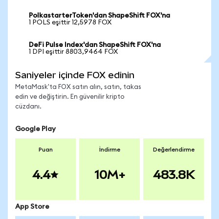
PolkastarterToken'dan ShapeShift FOX'na
1 POLS eşittir 12,5978 FOX
DeFi Pulse Index'dan ShapeShift FOX'na
1 DPI eşittir 8803,9464 FOX
Saniyeler içinde FOX edinin
MetaMask'ta FOX satın alın, satın, takas
edin ve değiştirin. En güvenilir kripto
cüzdanı.
Google Play
Puan
İndirme
Değerlendirme
4.4
10M+
483.8K
App Store