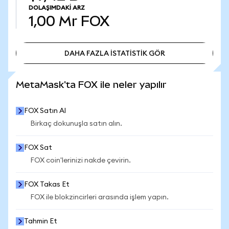
DOLAŞIMDAKI ARZ
1,00 Mr
FOX
DAHA FAZLA İSTATİSTİK GÖR
DAHA FAZLA İSTATİSTİK GÖR
MetaMask'ta FOX ile neler yapılır
FOX Satın Al
Birkaç dokunuşla satın alın.
FOX Sat
FOX coin'lerinizi nakde çevirin.
FOX Takas Et
FOX ile blokzincirleri arasında işlem yapın.
Tahmin Et