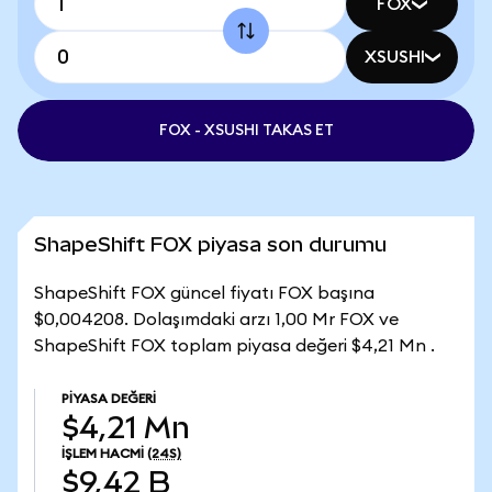
FOX
XSUSHI
FOX - XSUSHI TAKAS ET
ShapeShift FOX piyasa son durumu
ShapeShift FOX güncel fiyatı FOX başına
$0,004208. Dolaşımdaki arzı 1,00 Mr FOX ve
ShapeShift FOX toplam piyasa değeri $4,21 Mn .
PIYASA DEĞERI
$4,21 Mn
İŞLEM HACMI
(24S)
$9,42 B