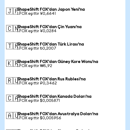
ShapeShift FOX'dan Japon Yeni'na
🇯🇵
1 FOX eşittir ¥0,6641
ShapeShift FOX'dan Çin Yuanı'na
🇨🇳
1 FOX eşittir ¥0,0284
ShapeShift FOX'dan Türk Lirası'na
🇹🇷
1 FOX eşittir ₺0,2007
ShapeShift FOX'dan Güney Kore Wonu'na
🇰🇷
1 FOX eşittir ₩5,92
ShapeShift FOX'dan Rus Rublesi'na
🇷🇺
1 FOX eşittir ₽0,3462
ShapeShift FOX'dan Kanada Doları'na
🇨🇦
1 FOX eşittir $0,005871
ShapeShift FOX'dan Avustralya Doları'na
🇦🇺
1 FOX eşittir $0,005956