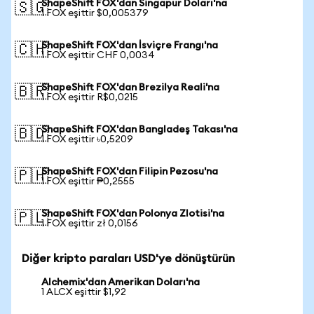
ShapeShift FOX'dan Singapur Doları'na
🇸🇬
1 FOX eşittir $0,005379
ShapeShift FOX'dan İsviçre Frangı'na
🇨🇭
1 FOX eşittir CHF 0,0034
ShapeShift FOX'dan Brezilya Reali'na
🇧🇷
1 FOX eşittir R$0,0215
ShapeShift FOX'dan Bangladeş Takası'na
🇧🇩
1 FOX eşittir ৳0,5209
ShapeShift FOX'dan Filipin Pezosu'na
🇵🇭
1 FOX eşittir ₱0,2555
ShapeShift FOX'dan Polonya Zlotisi'na
🇵🇱
1 FOX eşittir zł 0,0156
Diğer kripto paraları USD'ye dönüştürün
Alchemix'dan Amerikan Doları'na
1 ALCX eşittir $1,92