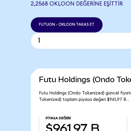
2,2568 OKLOON DEĞERINE EŞITTIR
FUTUON - OKLOON TAKAS ET
Futu Holdings (Ondo Tok
Futu Holdings (Ondo Tokenized) güncel fiyat
Tokenized) toplam piyasa değeri $961,97 B .
PIYASA DEĞERI
$961,97 B