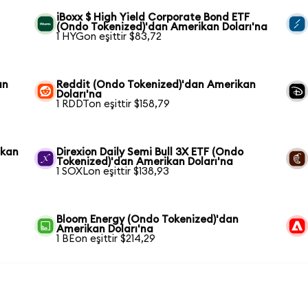
iBoxx $ High Yield Corporate Bond ETF
(Ondo Tokenized)'dan Amerikan Doları'na
1 HYGon eşittir $83,72
an
Reddit (Ondo Tokenized)'dan Amerikan
Doları'na
1 RDDTon eşittir $158,79
ikan
Direxion Daily Semi Bull 3X ETF (Ondo
Tokenized)'dan Amerikan Doları'na
1 SOXLon eşittir $138,93
Bloom Energy (Ondo Tokenized)'dan
Amerikan Doları'na
1 BEon eşittir $214,29