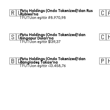
Futu Holdings (Ondo Tokenized)'dan Rus
🇷🇺
🇨
Rublesi'na
1 FUTUon eşittir ₽8.970,98
Futu Holdings (Ondo Tokenized)'dan
🇸🇬
🇨
Singapur Doları'na
1 FUTUon eşittir $139,37
Futu Holdings (Ondo Tokenized)'dan
🇧🇩
🇵
Bangladeş Takası'na
1 FUTUon eşittir ৳13.458,76