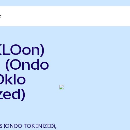
ci
KLOon)
s (Ondo
Oklo
zed)
 (ONDO TOKENIZED),