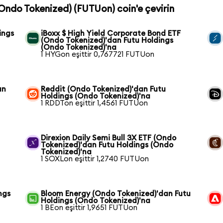
(Ondo Tokenized) (FUTUon) coin'e çevirin
ings
iBoxx $ High Yield Corporate Bond ETF
(Ondo Tokenized)'dan Futu Holdings
(Ondo Tokenized)'na
1 HYGon eşittir 0,767721 FUTUon
an
Reddit (Ondo Tokenized)'dan Futu
Holdings (Ondo Tokenized)'na
1 RDDTon eşittir 1,4561 FUTUon
Direxion Daily Semi Bull 3X ETF (Ondo
Tokenized)'dan Futu Holdings (Ondo
Tokenized)'na
1 SOXLon eşittir 1,2740 FUTUon
ngs
Bloom Energy (Ondo Tokenized)'dan Futu
Holdings (Ondo Tokenized)'na
1 BEon eşittir 1,9651 FUTUon