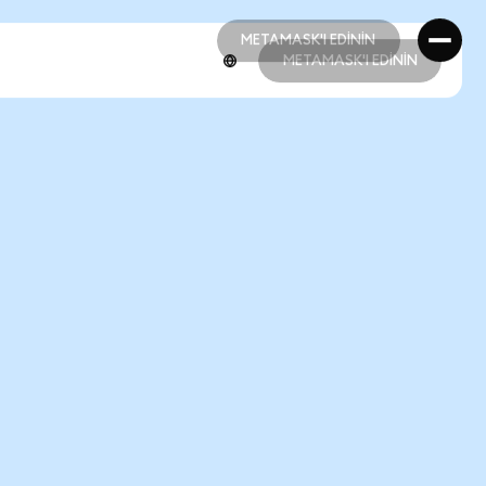
METAMASK'I EDİNİN
METAMASK'I EDİNİN
METAMASK'I EDİNİN
METAMASK'I EDİNİN