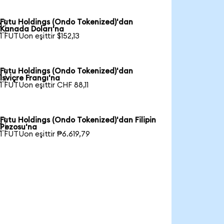
Futu Holdings (Ondo Tokenized)'dan

Kanada Doları'na
1 FUTUon eşittir $152,13
Futu Holdings (Ondo Tokenized)'dan

İsviçre Frangı'na
1 FUTUon eşittir CHF 88,11
Futu Holdings (Ondo Tokenized)'dan Filipin

Pezosu'na
1 FUTUon eşittir ₱6.619,79