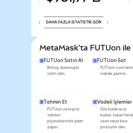
DAHA FAZLA İSTATİSTİK GÖR
DAHA FAZLA İSTATİSTİK GÖR
MetaMask'ta FUTUon ile n
FUTUon Satın Al
FUTUon Sat
Birkaç dokunuşla
FUTUon coin'lerin
satın alın.
nakde çevirin.
Tahmin Et
Vadeli İşlemler
FUTUon ve kripto
50x kaldıraca
tahmin
kadar token'lard
piyasalarında işlem
uzun veya kısa
yapın.
pozisyon alın.