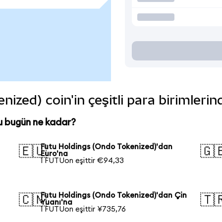
ized) coin'in çeşitli para birimleri
u bugün ne kadar?
Futu Holdings (Ondo Tokenized)'dan
🇪🇺
🇬
Euro'na
1 FUTUon eşittir €94,33
Futu Holdings (Ondo Tokenized)'dan Çin
🇨🇳
🇹
Yuanı'na
1 FUTUon eşittir ¥735,76