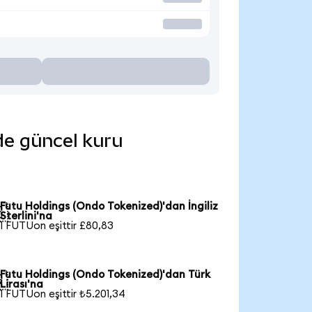
nde güncel kuru
Futu Holdings (Ondo Tokenized)'dan İngiliz

Sterlini'na
1 FUTUon eşittir £80,83
Futu Holdings (Ondo Tokenized)'dan Türk

Lirası'na
1 FUTUon eşittir ₺5.201,34