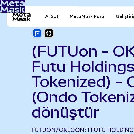
Al Sat
MetaMask Para
Geliştiri
(FUTUon - O
Futu Holding
Tokenized) - 
(Ondo Tokeni
dönüştür
FUTUON/OKLOON: 1 FUTU HOLDINGS