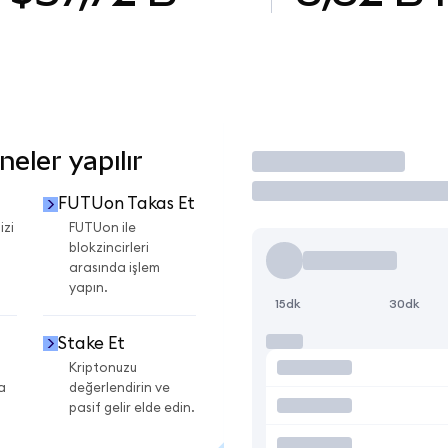
eler yapılır
İşlem Yap
FUTUon Takas Et
izi
FUTUon ile
blokzincirleri
arasında işlem
yapın.
15dk
30dk
Stake Et
Kriptonuzu
a
değerlendirin ve
pasif gelir elde edin.