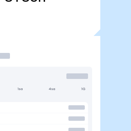
1sa
4sa
1G