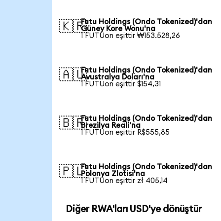
Futu Holdings (Ondo Tokenized)'dan
🇰🇷
Güney Kore Wonu'na
1 FUTUon eşittir ₩153.528,26
Futu Holdings (Ondo Tokenized)'dan
🇦🇺
Avustralya Doları'na
1 FUTUon eşittir $154,31
Futu Holdings (Ondo Tokenized)'dan
🇧🇷
Brezilya Reali'na
1 FUTUon eşittir R$555,85
Futu Holdings (Ondo Tokenized)'dan
🇵🇱
Polonya Zlotisi'na
1 FUTUon eşittir zł 405,14
Diğer RWA'ları USD'ye dönüştür