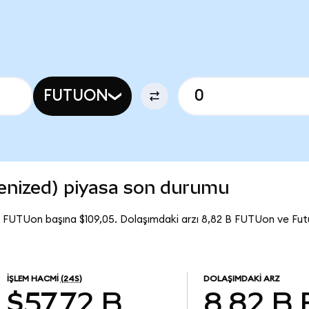
FUTUON
enized) piyasa son durumu
ı FUTUon başına $109,05. Dolaşımdaki arzı 8,82 B FUTUon ve Fu
İŞLEM HACMI
(24S)
DOLAŞIMDAKI ARZ
$57,72 B
8,82 B