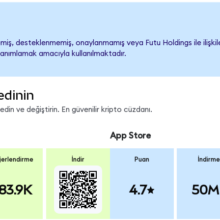
iş, desteklenmemiş, onaylanmamış veya Futu Holdings ile ilişkilend
tanımlamak amacıyla kullanılmaktadır.
edinin
in ve değiştirin. En güvenilir kripto cüzdanı.
App Store
erlendirme
İndir
Puan
İndirme
83.9K
4.7
50M