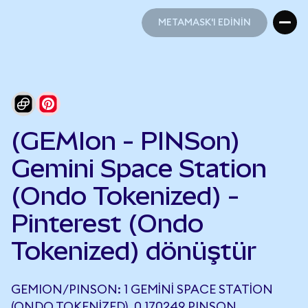
METAMASK'I EDİNİN
METAMASK'I EDİNİN
(GEMIon - PINSon)
Gemini Space Station
(Ondo Tokenized) -
Pinterest (Ondo
Tokenized) dönüştür
GEMION/PINSON: 1 GEMINI SPACE STATION
(ONDO TOKENIZED), 0,170249 PINSON