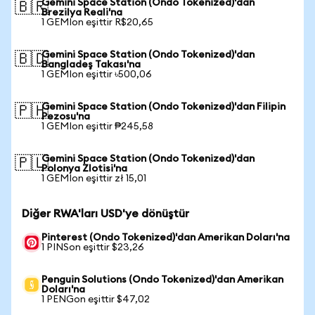
Gemini Space Station (Ondo Tokenized)'dan
🇧🇷
Brezilya Reali'na
1 GEMIon eşittir R$20,65
Gemini Space Station (Ondo Tokenized)'dan
🇧🇩
Bangladeş Takası'na
1 GEMIon eşittir ৳500,06
Gemini Space Station (Ondo Tokenized)'dan Filipin
🇵🇭
Pezosu'na
1 GEMIon eşittir ₱245,58
Gemini Space Station (Ondo Tokenized)'dan
🇵🇱
Polonya Zlotisi'na
1 GEMIon eşittir zł 15,01
Diğer RWA'ları USD'ye dönüştür
Pinterest (Ondo Tokenized)'dan Amerikan Doları'na
1 PINSon eşittir $23,26
Penguin Solutions (Ondo Tokenized)'dan Amerikan
Doları'na
1 PENGon eşittir $47,02