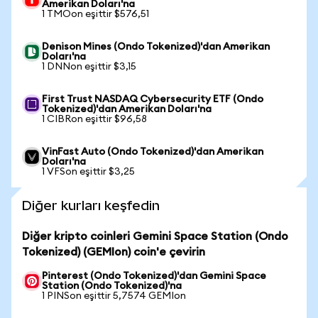
Amerikan Doları'na
1 TMOon eşittir $576,51
Denison Mines (Ondo Tokenized)'dan Amerikan
Doları'na
1 DNNon eşittir $3,15
First Trust NASDAQ Cybersecurity ETF (Ondo
Tokenized)'dan Amerikan Doları'na
1 CIBRon eşittir $96,58
VinFast Auto (Ondo Tokenized)'dan Amerikan
Doları'na
1 VFSon eşittir $3,25
Diğer kurları keşfedin
Diğer kripto coinleri Gemini Space Station (Ondo
Tokenized) (GEMIon) coin'e çevirin
Pinterest (Ondo Tokenized)'dan Gemini Space
Station (Ondo Tokenized)'na
1 PINSon eşittir 5,7574 GEMIon