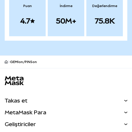
Puan
İndirme
Değerlendirme
4.7
50M+
75.8K
GEMIon/PINSon
MetaMask site alt bilgisi
Takas et
Takas İşlemleri
MetaMask Para
Tahmin Et
YENİ
Kripto Al
Geliştiriciler
Perps
YENİ
MetaMask Kart
Dökümantasyon