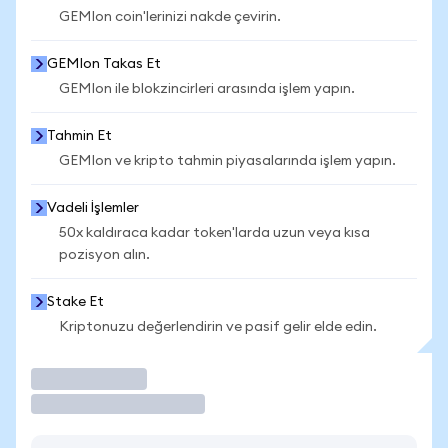
GEMIon coin'lerinizi nakde çevirin.
GEMIon Takas Et
GEMIon ile blokzincirleri arasında işlem yapın.
Tahmin Et
GEMIon ve kripto tahmin piyasalarında işlem yapın.
Vadeli İşlemler
50x kaldıraca kadar token'larda uzun veya kısa
pozisyon alın.
Stake Et
Kriptonuzu değerlendirin ve pasif gelir elde edin.
İşlem Yap