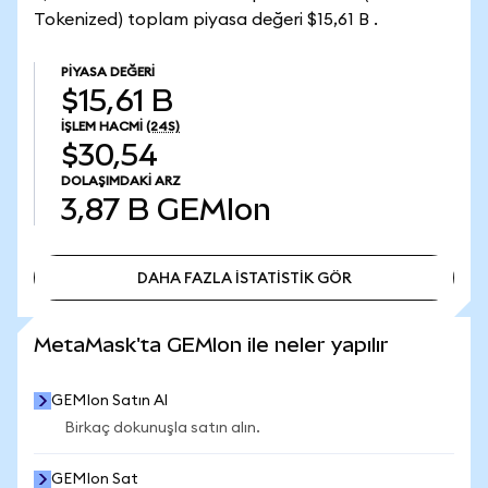
Tokenized) toplam piyasa değeri $15,61 B .
PIYASA DEĞERI
$15,61 B
İŞLEM HACMI
(24S)
$30,54
DOLAŞIMDAKI ARZ
3,87 B
GEMIon
DAHA FAZLA İSTATİSTİK GÖR
DAHA FAZLA İSTATİSTİK GÖR
MetaMask'ta GEMIon ile neler yapılır
GEMIon Satın Al
Birkaç dokunuşla satın alın.
GEMIon Sat