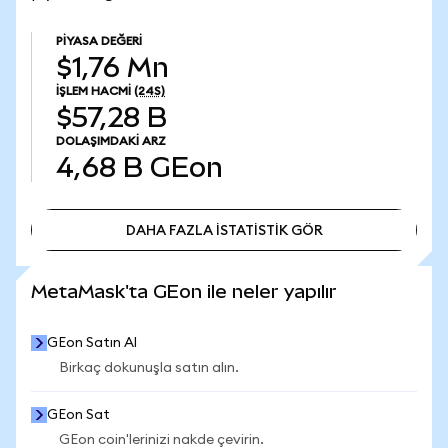
PIYASA DEĞERI
$1,76 Mn
İŞLEM HACMI
(24S)
$57,28 B
DOLAŞIMDAKI ARZ
4,68 B
GEon
DAHA FAZLA İSTATİSTİK GÖR
DAHA FAZLA İSTATİSTİK GÖR
MetaMask'ta GEon ile neler yapılır
GEon Satın Al
Birkaç dokunuşla satın alın.
GEon Sat
GEon coin'lerinizi nakde çevirin.