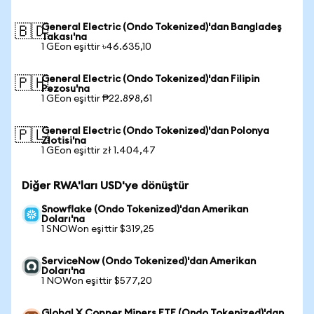
General Electric (Ondo Tokenized)'dan Bangladeş
🇧🇩
Takası'na
1 GEon eşittir ৳46.635,10
General Electric (Ondo Tokenized)'dan Filipin
🇵🇭
Pezosu'na
1 GEon eşittir ₱22.898,61
General Electric (Ondo Tokenized)'dan Polonya
🇵🇱
Zlotisi'na
1 GEon eşittir zł 1.404,47
Diğer RWA'ları USD'ye dönüştür
Snowflake (Ondo Tokenized)'dan Amerikan
Doları'na
1 SNOWon eşittir $319,25
ServiceNow (Ondo Tokenized)'dan Amerikan
Doları'na
1 NOWon eşittir $577,20
Global X Copper Miners ETF (Ondo Tokenized)'dan