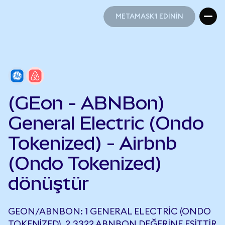
METAMASK'I EDİNİN
METAMASK'I EDİNİN
(GEon - ABNBon)
General Electric (Ondo
Tokenized) - Airbnb
(Ondo Tokenized)
dönüştür
GEON/ABNBON: 1 GENERAL ELECTRIC (ONDO
TOKENIZED), 2,3322 ABNBON DEĞERINE EŞITTIR