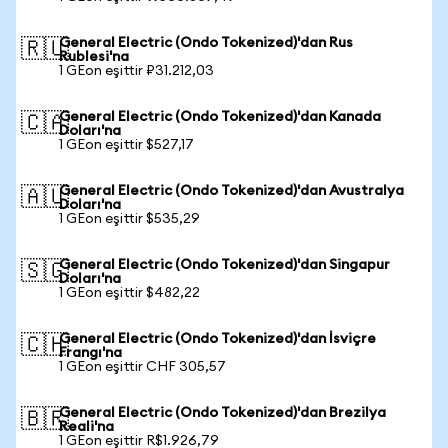
General Electric (Ondo Tokenized)'dan Rus
🇷🇺
Rublesi'na
1 GEon eşittir ₽31.212,03
General Electric (Ondo Tokenized)'dan Kanada
🇨🇦
Doları'na
1 GEon eşittir $527,17
General Electric (Ondo Tokenized)'dan Avustralya
🇦🇺
Doları'na
1 GEon eşittir $535,29
General Electric (Ondo Tokenized)'dan Singapur
🇸🇬
Doları'na
1 GEon eşittir $482,22
General Electric (Ondo Tokenized)'dan İsviçre
🇨🇭
Frangı'na
1 GEon eşittir CHF 305,57
General Electric (Ondo Tokenized)'dan Brezilya
🇧🇷
Reali'na
1 GEon eşittir R$1.926,79