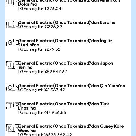
General Electric (Ondo Tokenized)'dan Amerikan
🇺🇸
Doları'na
1 GEon eşittir $376,04
General Electric (Ondo Tokenized)'dan Euro'na
🇪🇺
1 GEon eşittir €326,33
General Electric (Ondo Tokenized)'dan İngiliz
🇬🇧
Sterlini'na
1 GEon eşittir £279,52
General Electric (Ondo Tokenized)'dan Japon
🇯🇵
Yeni'na
1 GEon eşittir ¥59.567,67
General Electric (Ondo Tokenized)'dan Çin Yuanı'na
🇨🇳
1 GEon eşittir ¥2.537,49
General Electric (Ondo Tokenized)'dan Türk
🇹🇷
Lirası'na
1 GEon eşittir ₺17.936,56
General Electric (Ondo Tokenized)'dan Güney Kore
🇰🇷
Wonu'na
1 GEon eşittir ₩533.869,49