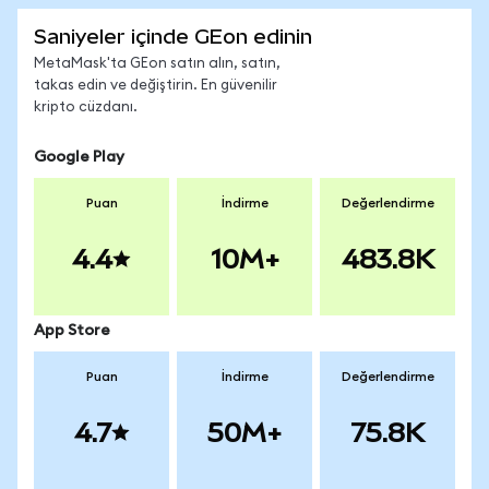
Saniyeler içinde GEon edinin
MetaMask'ta GEon satın alın, satın,
takas edin ve değiştirin. En güvenilir
kripto cüzdanı.
Google Play
Puan
İndirme
Değerlendirme
4.4
10M+
483.8K
App Store
Puan
İndirme
Değerlendirme
4.7
50M+
75.8K