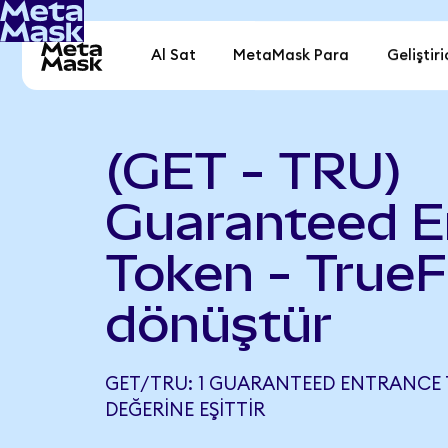
Al Sat
MetaMask Para
Geliştiri
(GET - TRU)
Guaranteed E
Token - TrueF
dönüştür
GET/TRU: 1 GUARANTEED ENTRANCE 
DEĞERINE EŞITTIR