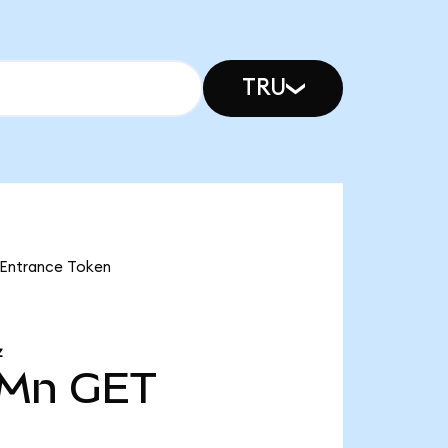
TRU
 Entrance Token
Z
 Mn
GET