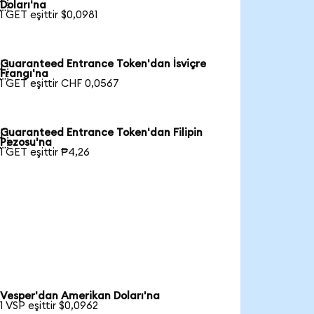

Doları'na
1 GET eşittir $0,0981
Guaranteed Entrance Token'dan İsviçre

Frangı'na
1 GET eşittir CHF 0,0567
Guaranteed Entrance Token'dan Filipin

Pezosu'na
1 GET eşittir ₱4,26
Vesper'dan Amerikan Doları'na
1 VSP eşittir $0,0962