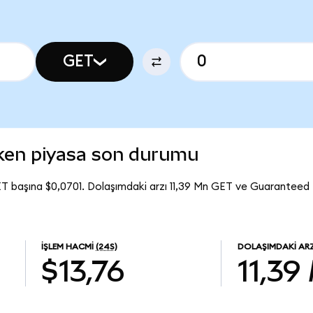
GET
ken piyasa son durumu
T başına $0,0701. Dolaşımdaki arzı 11,39 Mn GET ve Guaranteed
İŞLEM HACMI
(24S)
DOLAŞIMDAKI AR
$13,76
11,39