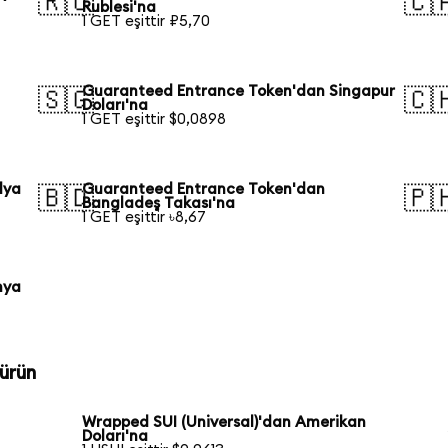
🇷🇺
🇨
Rublesi'na
1 GET eşittir ₽5,70
Guaranteed Entrance Token'dan Singapur
🇸🇬
🇨
Doları'na
1 GET eşittir $0,0898
lya
Guaranteed Entrance Token'dan
🇧🇩
🇵
Bangladeş Takası'na
1 GET eşittir ৳8,67
nya
ürün
Wrapped SUI (Universal)'dan Amerikan
Doları'na