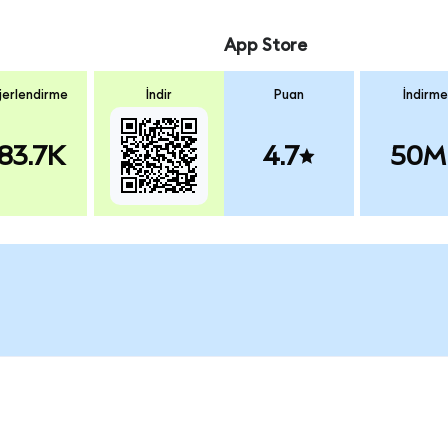
App Store
erlendirme
İndir
Puan
İndirme
83.7K
4.7
50M