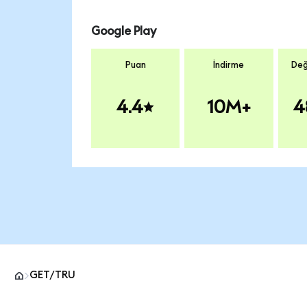
Google Play
Puan
İndirme
Değ
4.4
10M+
4
GET/TRU