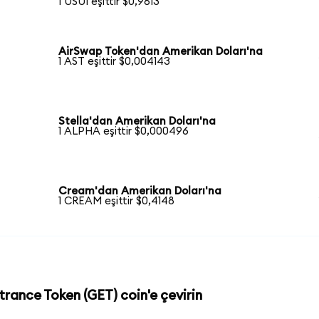
1 USUI eşittir $0,9613
AirSwap Token'dan Amerikan Doları'na
1 AST eşittir $0,004143
Stella'dan Amerikan Doları'na
1 ALPHA eşittir $0,000496
Cream'dan Amerikan Doları'na
1 CREAM eşittir $0,4148
trance Token (GET) coin'e çevirin