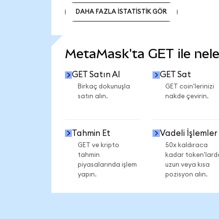
DAHA FAZLA İSTATİSTİK GÖR
DAHA FAZLA İSTATİSTİK GÖR
MetaMask'ta GET ile neler
GET Satın Al
GET Sat
Birkaç dokunuşla
GET coin'lerinizi
satın alın.
nakde çevirin.
Tahmin Et
Vadeli İşlemler
GET ve kripto
50x kaldıraca
tahmin
kadar token'lard
piyasalarında işlem
uzun veya kısa
yapın.
pozisyon alın.