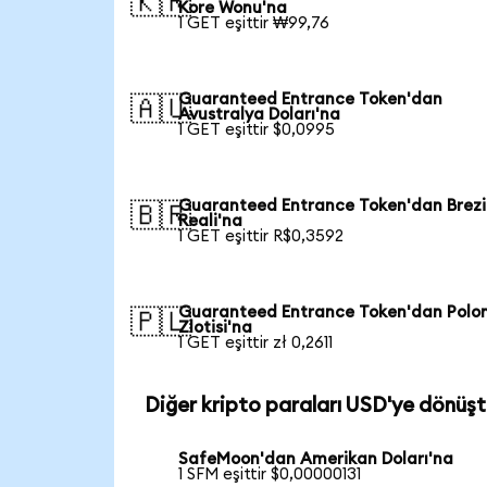
🇰🇷
Kore Wonu'na
1 GET eşittir ₩99,76
Guaranteed Entrance Token'dan
🇦🇺
Avustralya Doları'na
1 GET eşittir $0,0995
Guaranteed Entrance Token'dan Brezi
🇧🇷
Reali'na
1 GET eşittir R$0,3592
Guaranteed Entrance Token'dan Polo
🇵🇱
Zlotisi'na
1 GET eşittir zł 0,2611
Diğer kripto paraları USD'ye dönüşt
SafeMoon'dan Amerikan Doları'na
1 SFM eşittir $0,00000131