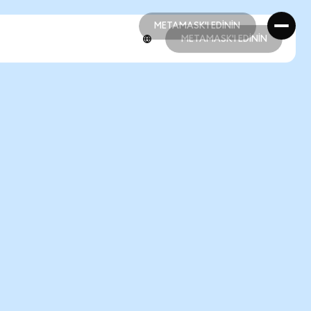
METAMASK'I EDİNİN
METAMASK'I EDİNİN
METAMASK'I EDİNİN
METAMASK'I EDİNİN