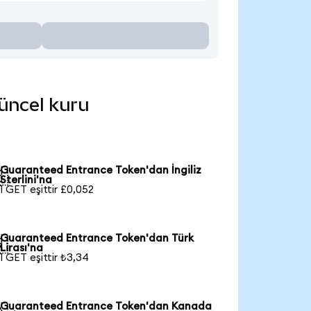
güncel kuru
Guaranteed Entrance Token'dan İngiliz

Sterlini'na
1 GET eşittir £0,052
Guaranteed Entrance Token'dan Türk

Lirası'na
1 GET eşittir ₺3,34
Guaranteed Entrance Token'dan Kanada