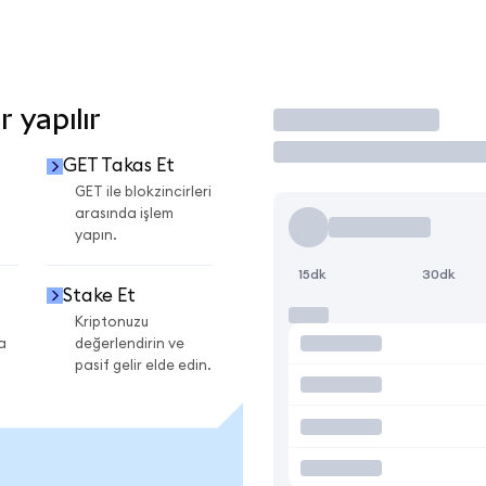
 yapılır
İşlem Yap
GET Takas Et
GET ile blokzincirleri
arasında işlem
yapın.
15dk
30dk
Stake Et
Kriptonuzu
a
değerlendirin ve
pasif gelir elde edin.