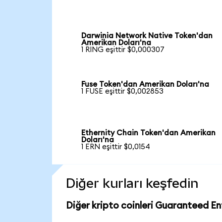
Darwinia Network Native Token'dan
Amerikan Doları'na
1 RING eşittir $0,000307
Fuse Token'dan Amerikan Doları'na
1 FUSE eşittir $0,002853
Ethernity Chain Token'dan Amerikan
Doları'na
1 ERN eşittir $0,0154
Diğer kurları keşfedin
Diğer kripto coinleri Guaranteed En