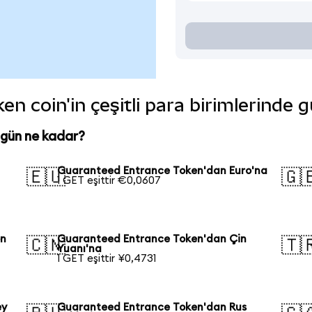
 coin'in çeşitli para birimlerinde 
gün ne kadar?
Guaranteed Entrance Token'dan Euro'na
🇪🇺
🇬
1 GET eşittir €0,0607
on
Guaranteed Entrance Token'dan Çin
🇨🇳
🇹
Yuanı'na
1 GET eşittir ¥0,4731
ey
Guaranteed Entrance Token'dan Rus