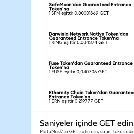
SafeMoon'dan Guaranteed Entrance
Token'na
1 SFM eşittir 0,00001869 GET
Darwinia Network Native Token'dan
Guaranteed Entrance Token'na
1 RING eşittir 0,004374 GET
Fuse Token'dan Guaranteed Entrance
Token'na
1 FUSE eşittir 0,040708 GET
Ethernity Chain Token'dan Guarantee
Entrance Token'na
1 ERN eşittir 0,219777 GET
Saniyeler içinde GET edin
MetaMask'ta GET satın alın, satın, takas edin 