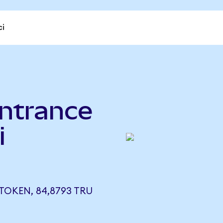
ci
ntrance
i
TOKEN, 84,8793 TRU