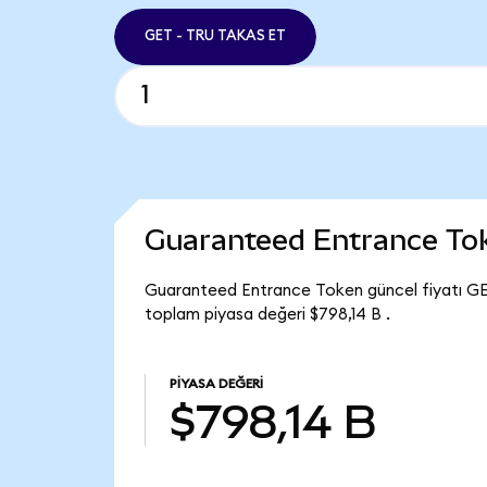
GET - TRU TAKAS ET
Guaranteed Entrance To
Guaranteed Entrance Token güncel fiyatı GE
toplam piyasa değeri $798,14 B .
PIYASA DEĞERI
$798,14 B