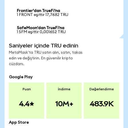
Frontier'dan TrueFi'na
1 FRONT eşittir 17,7682 TRU
SafeMoon'dan TrueFi'na
1 SFM eşittir 0,001652 TRU
Saniyeler içinde TRU edinin
MetaMask'ta TRU satın alın, satın, takas
edin ve değiştirin. En güvenilir kripto
cüzdanı.
Google Play
Puan
İndirme
Değerlendirme
4.4
10M+
483.9K
App Store