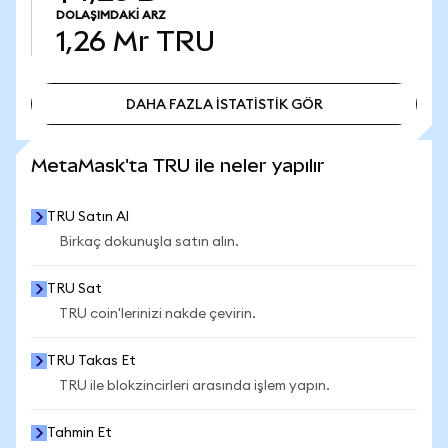
DOLAŞIMDAKI ARZ
1,26 Mr
TRU
DAHA FAZLA İSTATİSTİK GÖR
DAHA FAZLA İSTATİSTİK GÖR
MetaMask'ta TRU ile neler yapılır
TRU Satın Al
Birkaç dokunuşla satın alın.
TRU Sat
TRU coin'lerinizi nakde çevirin.
TRU Takas Et
TRU ile blokzincirleri arasında işlem yapın.
Tahmin Et