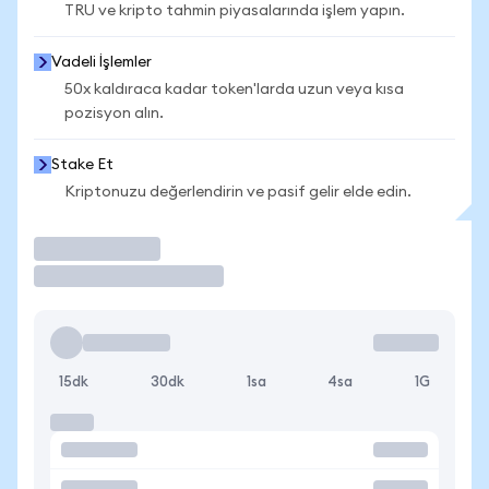
TRU ve kripto tahmin piyasalarında işlem yapın.
Vadeli İşlemler
50x kaldıraca kadar token'larda uzun veya kısa
pozisyon alın.
Stake Et
Kriptonuzu değerlendirin ve pasif gelir elde edin.
İşlem Yap
15dk
30dk
1sa
4sa
1G