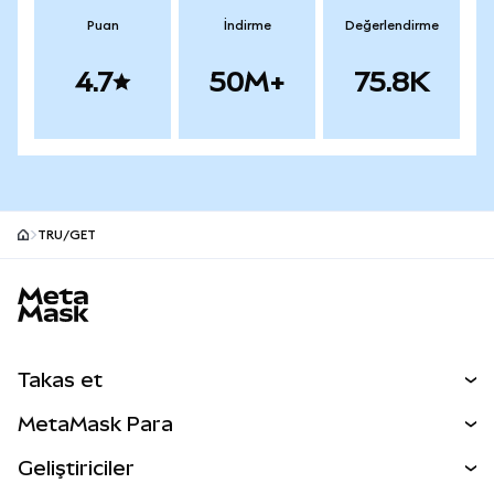
Puan
İndirme
Değerlendirme
4.7
50M+
75.8K
TRU/GET
MetaMask site alt bilgisi
Takas et
Takas İşlemleri
MetaMask Para
Tahmin Et
YENİ
Kripto Al
Geliştiriciler
Perps
YENİ
MetaMask Kart
Dökümantasyon