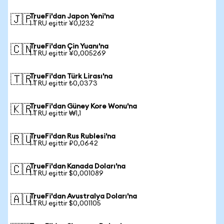
TrueFi'dan Japon Yeni'na
🇯🇵
1 TRU eşittir ¥0,1232
TrueFi'dan Çin Yuanı'na
🇨🇳
1 TRU eşittir ¥0,005269
TrueFi'dan Türk Lirası'na
🇹🇷
1 TRU eşittir ₺0,0373
TrueFi'dan Güney Kore Wonu'na
🇰🇷
1 TRU eşittir ₩1,1
TrueFi'dan Rus Rublesi'na
🇷🇺
1 TRU eşittir ₽0,0642
TrueFi'dan Kanada Doları'na
🇨🇦
1 TRU eşittir $0,001089
TrueFi'dan Avustralya Doları'na
🇦🇺
1 TRU eşittir $0,001105