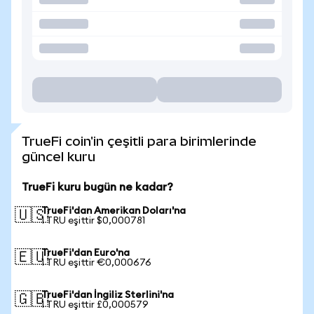
TrueFi coin'in çeşitli para birimlerinde
güncel kuru
TrueFi kuru bugün ne kadar?
TrueFi'dan Amerikan Doları'na
🇺🇸
1 TRU eşittir $0,000781
TrueFi'dan Euro'na
🇪🇺
1 TRU eşittir €0,000676
TrueFi'dan İngiliz Sterlini'na
🇬🇧
1 TRU eşittir £0,000579