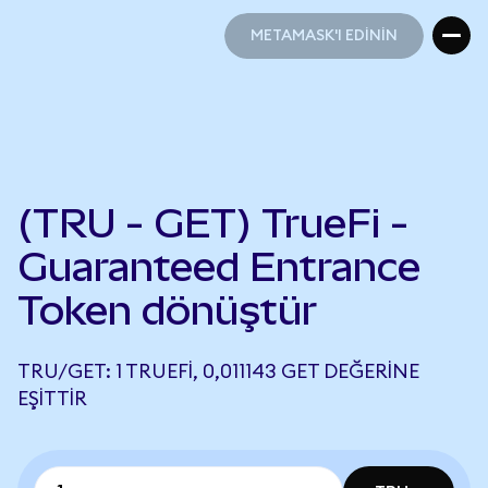
METAMASK'I EDİNİN
METAMASK'I EDİNİN
(TRU - GET) TrueFi -
Guaranteed Entrance
Token dönüştür
TRU/GET: 1 TRUEFI, 0,011143 GET DEĞERINE
EŞITTIR