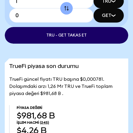
TRU
GET
TRU - GET TAKAS ET
TrueFi piyasa son durumu
TrueFi güncel fiyatı TRU başına $0,000781.
Dolaşımdaki arzı 1,26 Mr TRU ve TrueFi toplam
piyasa değeri $981,68 B .
PIYASA DEĞERI
$981,68 B
İŞLEM HACMI
(24S)
$4,26 B