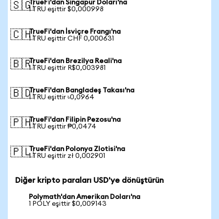
TrueFi'dan Singapur Doları'na
🇸🇬
1 TRU eşittir $0,000998
TrueFi'dan İsviçre Frangı'na
🇨🇭
1 TRU eşittir CHF 0,000631
TrueFi'dan Brezilya Reali'na
🇧🇷
1 TRU eşittir R$0,003981
TrueFi'dan Bangladeş Takası'na
🇧🇩
1 TRU eşittir ৳0,0964
TrueFi'dan Filipin Pezosu'na
🇵🇭
1 TRU eşittir ₱0,0474
TrueFi'dan Polonya Zlotisi'na
🇵🇱
1 TRU eşittir zł 0,002901
Diğer kripto paraları USD'ye dönüştürün
Polymath'dan Amerikan Doları'na
1 POLY eşittir $0,009143