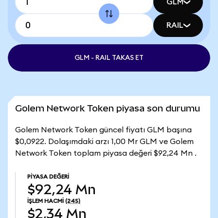
GLM
RAIL
GLM - RAIL TAKAS ET
Golem Network Token piyasa son durumu
Golem Network Token güncel fiyatı GLM başına
$0,0922. Dolaşımdaki arzı 1,00 Mr GLM ve Golem
Network Token toplam piyasa değeri $92,24 Mn .
PIYASA DEĞERI
$92,24 Mn
İŞLEM HACMI
(24S)
$2,34 Mn