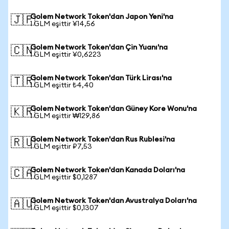
Golem Network Token'dan Japon Yeni'na
🇯🇵
1 GLM eşittir ¥14,56
Golem Network Token'dan Çin Yuanı'na
🇨🇳
1 GLM eşittir ¥0,6223
Golem Network Token'dan Türk Lirası'na
🇹🇷
1 GLM eşittir ₺4,40
Golem Network Token'dan Güney Kore Wonu'na
🇰🇷
1 GLM eşittir ₩129,86
Golem Network Token'dan Rus Rublesi'na
🇷🇺
1 GLM eşittir ₽7,53
Golem Network Token'dan Kanada Doları'na
🇨🇦
1 GLM eşittir $0,1287
Golem Network Token'dan Avustralya Doları'na
🇦🇺
1 GLM eşittir $0,1307