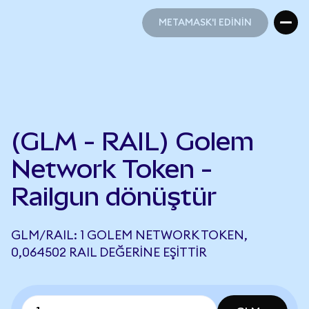
METAMASK'I EDİNİN
METAMASK'I EDİNİN
(GLM - RAIL) Golem
Network Token -
Railgun dönüştür
GLM/RAIL: 1 GOLEM NETWORK TOKEN,
0,064502 RAIL DEĞERINE EŞITTIR