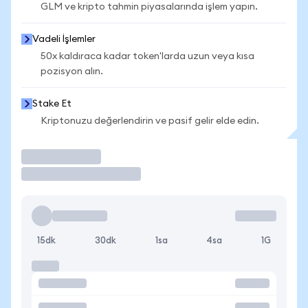
GLM ve kripto tahmin piyasalarında işlem yapın.
Vadeli İşlemler
50x kaldıraca kadar token'larda uzun veya kısa
pozisyon alın.
Stake Et
Kriptonuzu değerlendirin ve pasif gelir elde edin.
İşlem Yap
15dk
30dk
1sa
4sa
1G