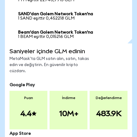
1 YFI eşittir 22743,7715 GLM
SAND'dan Golem Network Token'na
1 SAND eşittir 0,452218 GLM
Beam'dan Golem Network Token'na
1 BEAM eşittir 0,015216 GLM
Saniyeler içinde GLM edinin
MetaMask'ta GLM satın alın, satın, takas
edin ve değiştirin. En güvenilir kripto
cüzdanı.
Google Play
Puan
İndirme
Değerlendirme
4.4
10M+
483.9K
App Store