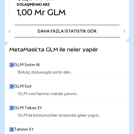
DOLAŞIMDAKI ARZ
1,00 Mr
GLM
DAHA FAZLA İSTATİSTİK GÖR
DAHA FAZLA İSTATİSTİK GÖR
MetaMask'ta GLM ile neler yapılır
GLM Satın Al
Birkaç dokunuşla satın alın.
GLM Sat
GLM coin'lerinizi nakde çevirin.
GLM Takas Et
GLM ile blokzincirleri arasında işlem yapın.
Tahmin Et