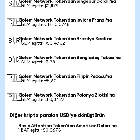
Golem Network Token'dan Singapur Doları'na
🇸🇬
1 GLM eşittir $0,1179
Golem Network Token'dan İsviçre Frangı'na
🇨🇭
1 GLM eşittir CHF 0,0745
Golem Network Token'dan Brezilya Reali'na
🇧🇷
1 GLM eşittir R$0,4702
Golem Network Token'dan Bangladeş Takası'na
🇧🇩
1 GLM eşittir ৳11,38
Golem Network Token'dan Filipin Pezosu'na
🇵🇭
1 GLM eşittir ₱5,60
Golem Network Token'dan Polonya Zlotisi'na
🇵🇱
1 GLM eşittir zł 0,3427
Diğer kripto paraları USD'ye dönüştürün
Basic Attention Token'dan Amerikan Doları'na
1 BAT eşittir $0,0673