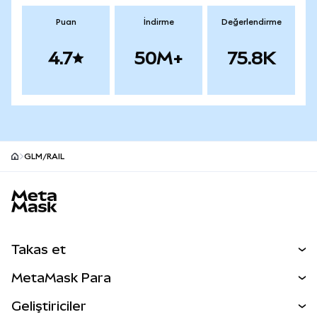
Puan
İndirme
Değerlendirme
4.7
50M+
75.8K
GLM/RAIL
MetaMask site alt bilgisi
Takas et
Takas İşlemleri
MetaMask Para
Tahmin Et
YENİ
Kripto Al
Geliştiriciler
Perps
YENİ