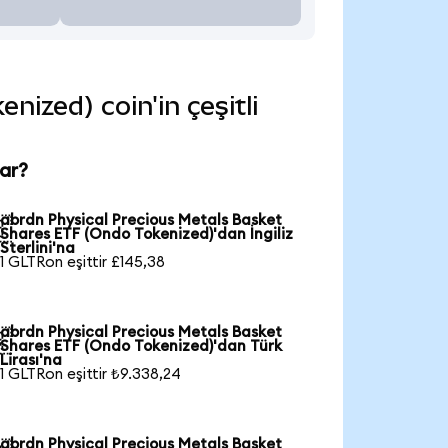
ized) coin'in çeşitli
ar?
abrdn Physical Precious Metals Basket

Shares ETF (Ondo Tokenized)'dan İngiliz
Sterlini'na
1 GLTRon eşittir £145,38
abrdn Physical Precious Metals Basket

Shares ETF (Ondo Tokenized)'dan Türk
Lirası'na
1 GLTRon eşittir ₺9.338,24
abrdn Physical Precious Metals Basket