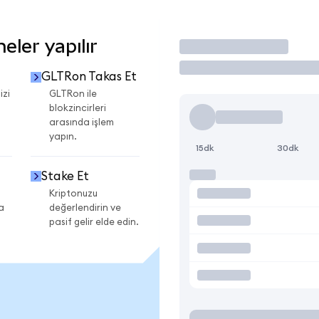
ler yapılır
İşlem Yap
GLTRon Takas Et
izi
GLTRon ile
blokzincirleri
arasında işlem
yapın.
15dk
30dk
Stake Et
Kriptonuzu
a
değerlendirin ve
pasif gelir elde edin.