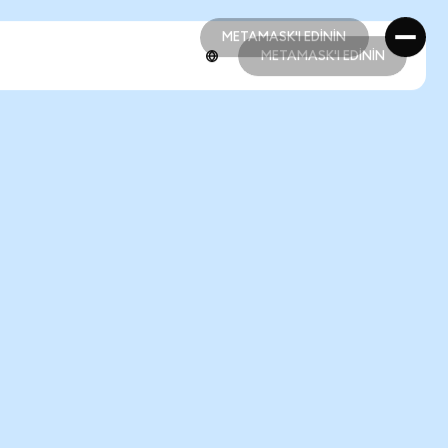
METAMASK'I EDİNİN
METAMASK'I EDİNİN
METAMASK'I EDİNİN
METAMASK'I EDİNİN