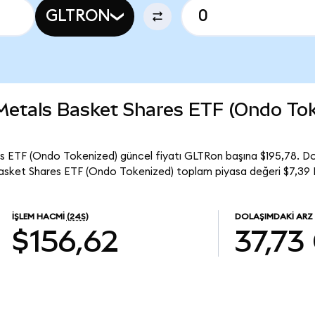
GLTRON
 Metals Basket Shares ETF (Ondo To
s ETF (Ondo Tokenized) güncel fiyatı GLTRon başına $195,78. Do
asket Shares ETF (Ondo Tokenized) toplam piyasa değeri $7,39 B
İŞLEM HACMI
(24S)
DOLAŞIMDAKI ARZ
$156,62
37,73