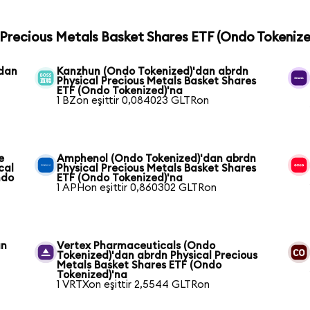
l Precious Metals Basket Shares ETF (Ondo Tokenize
'dan
Kanzhun (Ondo Tokenized)'dan abrdn
Physical Precious Metals Basket Shares
ETF (Ondo Tokenized)'na
1 BZon eşittir 0,084023 GLTRon
e
Amphenol (Ondo Tokenized)'dan abrdn
cal
Physical Precious Metals Basket Shares
ndo
ETF (Ondo Tokenized)'na
1 APHon eşittir 0,860302 GLTRon
an
Vertex Pharmaceuticals (Ondo
Tokenized)'dan abrdn Physical Precious
Metals Basket Shares ETF (Ondo
Tokenized)'na
1 VRTXon eşittir 2,5544 GLTRon