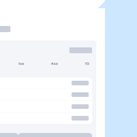
1sa
4sa
1G