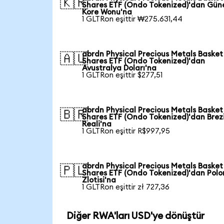
🇰🇷
Shares ETF (Ondo Tokenized)'dan Gün
Kore Wonu'na
1 GLTRon eşittir ₩275.631,44
abrdn Physical Precious Metals Basket
🇦🇺
Shares ETF (Ondo Tokenized)'dan
Avustralya Doları'na
1 GLTRon eşittir $277,51
abrdn Physical Precious Metals Basket
🇧🇷
Shares ETF (Ondo Tokenized)'dan Brez
Reali'na
1 GLTRon eşittir R$997,95
abrdn Physical Precious Metals Basket
🇵🇱
Shares ETF (Ondo Tokenized)'dan Pol
Zlotisi'na
1 GLTRon eşittir zł 727,36
Diğer RWA'ları USD'ye dönüştür