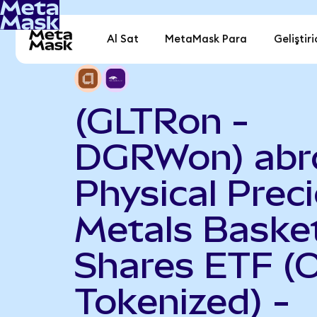
Al Sat
MetaMask Para
Geliştiri
(GLTRon -
DGRWon) abr
Physical Prec
Metals Baske
Shares ETF (
Tokenized) -