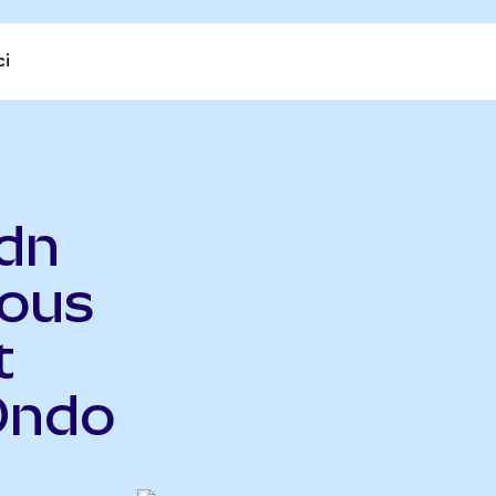
ci
dn
ious
t
Ondo