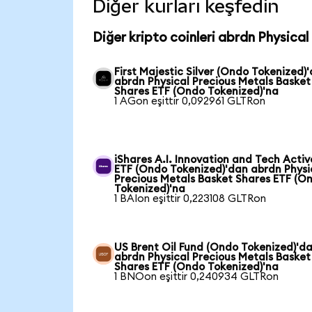
Diğer kurları keşfedin
Diğer kripto coinleri abrdn Physica
First Majestic Silver (Ondo Tokenized)
abrdn Physical Precious Metals Basket
Shares ETF (Ondo Tokenized)'na
1 AGon eşittir 0,092961 GLTRon
iShares A.I. Innovation and Tech Activ
ETF (Ondo Tokenized)'dan abrdn Physi
Precious Metals Basket Shares ETF (O
Tokenized)'na
1 BAIon eşittir 0,223108 GLTRon
US Brent Oil Fund (Ondo Tokenized)'d
abrdn Physical Precious Metals Basket
Shares ETF (Ondo Tokenized)'na
1 BNOon eşittir 0,240934 GLTRon