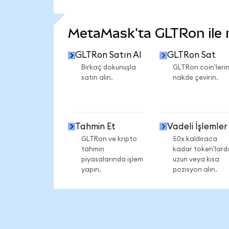
DAHA FAZLA İSTATİSTİK GÖR
MetaMask'ta GLTRon ile ne
GLTRon Satın Al
GLTRon Sat
Birkaç dokunuşla
GLTRon coin'lerin
satın alın.
nakde çevirin.
Tahmin Et
Vadeli İşlemler
GLTRon ve kripto
50x kaldıraca
tahmin
kadar token'lard
piyasalarında işlem
uzun veya kısa
yapın.
pozisyon alın.