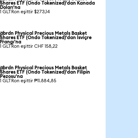

Shares ETF (Ondo Tokenized)'dan Kanada
Doları'na
1 GLTRon eşittir $273,14
abrdn Physical Precious Metals Basket

Shares ETF (Ondo Tokenized)'dan İsviçre
Frangı'na
1 GLTRon eşittir CHF 158,22
abrdn Physical Precious Metals Basket

Shares ETF (Ondo Tokenized)'dan Filipin
Pezosu'na
1 GLTRon eşittir ₱11.884,85