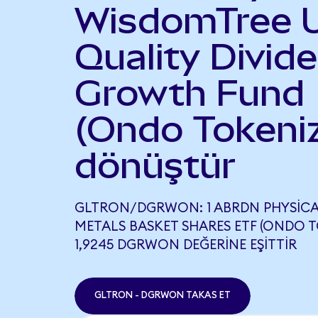
WisdomTree 
Quality Divid
Growth Fund
(Ondo Tokeni
dönüştür
GLTRON/DGRWON: 1 ABRDN PHYSICA
METALS BASKET SHARES ETF (ONDO T
1,9245 DGRWON DEĞERINE EŞITTIR
GLTRON - DGRWON TAKAS ET