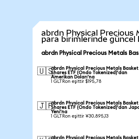
abrdn Physical Precious M
para birimlerinde güncel
abrdn Physical Precious Metals Bas
abrdn Physical Precious Metals Basket
🇺🇸
Shares ETF (Ondo Tokenized)'dan
Amerikan Doları'na
1 GLTRon eşittir $195,78
abrdn Physical Precious Metals Basket
🇯🇵
Shares ETF (Ondo Tokenized)'dan Jap
Yeni'na
1 GLTRon eşittir ¥30.895,13
abrdn Physical Precious Metals Basket