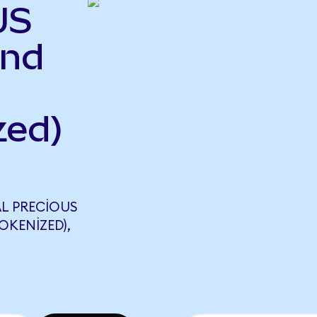
US
end
zed)
L PRECIOUS
OKENIZED),