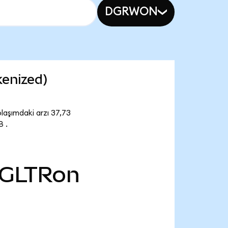
DGRWON
kenized)
laşımdaki arzı 37,73
 .
GLTRon