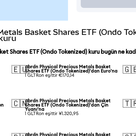
etals Basket Shares ETF (Ondo Token
 kuru
ket Shares ETF (Ondo Tokenized) kuru bugün ne kad
abrdn Physical Precious Metals Basket
🇪🇺
🇬
Shares ETF (Ondo Tokenized)'dan Euro'na
1 GLTRon eşittir €170,14
abrdn Physical Precious Metals Basket
🇨🇳
🇹
on
Shares ETF (Ondo Tokenized)'dan Çin
Yuanı'na
1 GLTRon eşittir ¥1.320,95
abrdn Physical Precious Metals Basket