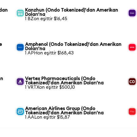
'dan
Kanzhun (Ondo Tokenized)'dan Amerikan
Doları'na
1 BZon eşittir $16,45
e
Amphenol (Ondo Tokenized)'dan Amerikan
Doları'na
1 APHon eşittir $168,43
an
Vertex Pharmaceuticals (Ondo
Tokenized)'dan Amerikan Doları'na
1 VRTXon eşittir $500,10
American Airlines Group (Ondo
Tokenized)'dan Amerikan Doları'na
1 AALon eşittir $15,87