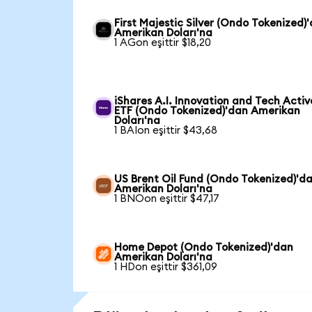
First Majestic Silver (Ondo Tokenized)
Amerikan Doları'na
1 AGon eşittir $18,20
iShares A.I. Innovation and Tech Activ
ETF (Ondo Tokenized)'dan Amerikan
Doları'na
1 BAIon eşittir $43,68
US Brent Oil Fund (Ondo Tokenized)'d
Amerikan Doları'na
1 BNOon eşittir $47,17
Home Depot (Ondo Tokenized)'dan
Amerikan Doları'na
1 HDon eşittir $361,09