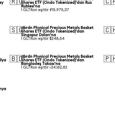
🇷🇺
🇨
ey
Shares ETF (Ondo Tokenized)'dan Rus
Rublesi'na
1 GLTRon eşittir ₽15.975,37
abrdn Physical Precious Metals Basket
🇸🇬
🇨
Shares ETF (Ondo Tokenized)'dan
Singapur Doları'na
1 GLTRon eşittir $248,54
abrdn Physical Precious Metals Basket
🇧🇩
🇵
ilya
Shares ETF (Ondo Tokenized)'dan
Bangladeş Takası'na
1 GLTRon eşittir ৳24.162,82
onya