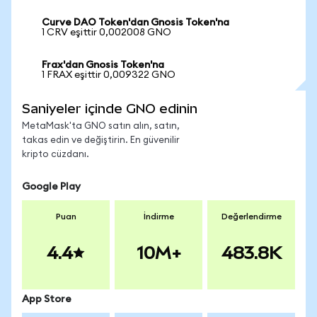
Curve DAO Token'dan Gnosis Token'na
1 CRV eşittir 0,002008 GNO
Frax'dan Gnosis Token'na
1 FRAX eşittir 0,009322 GNO
Saniyeler içinde GNO edinin
MetaMask'ta GNO satın alın, satın,
takas edin ve değiştirin. En güvenilir
kripto cüzdanı.
Google Play
Puan
İndirme
Değerlendirme
4.4
10M+
483.8K
App Store