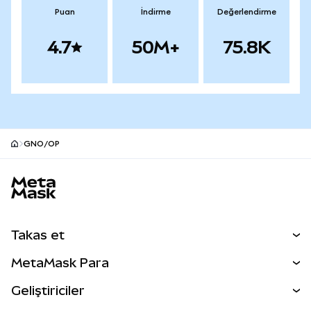
Puan
İndirme
Değerlendirme
4.7
50M+
75.8K
GNO/OP
MetaMask site alt bilgisi
Takas et
Takas İşlemleri
MetaMask Para
Tahmin Et
YENİ
Kripto Al
Geliştiriciler
Perps
YENİ
MetaMask Kart
Dökümantasyon