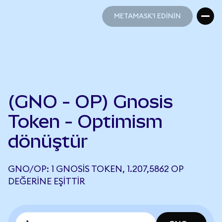
METAMASK'I EDİNİN
METAMASK'I EDİNİN
(GNO - OP) Gnosis
Token - Optimism
dönüştür
GNO/OP: 1 GNOSIS TOKEN, 1.207,5862 OP
DEĞERINE EŞITTIR