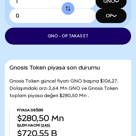
GNO
OP
GNO - OP TAKAS ET
Gnosis Token piyasa son durumu
Gnosis Token güncel fiyatı GNO başına $106,27.
Dolaşımdaki arzı 2,64 Mn GNO ve Gnosis Token
toplam piyasa değeri $280,50 Mn .
PIYASA DEĞERI
$280,50 Mn
İŞLEM HACMI
(24S)
$720,55 B