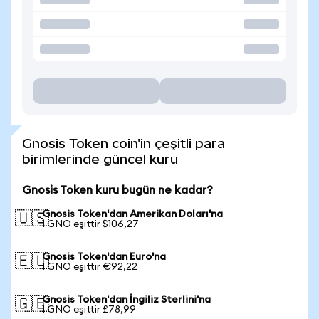
Gnosis Token coin'in çeşitli para
birimlerinde güncel kuru
Gnosis Token kuru bugün ne kadar?
Gnosis Token'dan Amerikan Doları'na
🇺🇸
1 GNO eşittir $106,27
Gnosis Token'dan Euro'na
🇪🇺
1 GNO eşittir €92,22
Gnosis Token'dan İngiliz Sterlini'na
🇬🇧
1 GNO eşittir £78,99