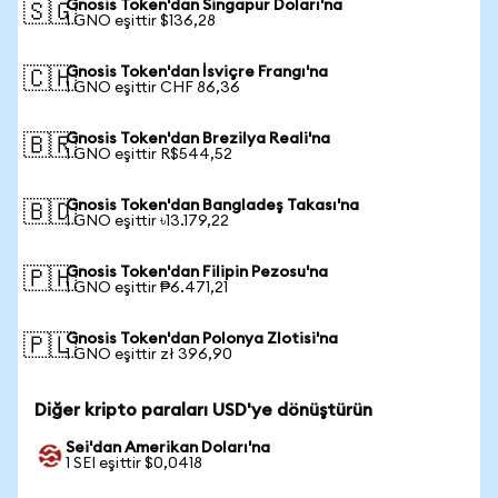
Gnosis Token'dan Singapur Doları'na
🇸🇬
1 GNO eşittir $136,28
Gnosis Token'dan İsviçre Frangı'na
🇨🇭
1 GNO eşittir CHF 86,36
Gnosis Token'dan Brezilya Reali'na
🇧🇷
1 GNO eşittir R$544,52
Gnosis Token'dan Bangladeş Takası'na
🇧🇩
1 GNO eşittir ৳13.179,22
Gnosis Token'dan Filipin Pezosu'na
🇵🇭
1 GNO eşittir ₱6.471,21
Gnosis Token'dan Polonya Zlotisi'na
🇵🇱
1 GNO eşittir zł 396,90
Diğer kripto paraları USD'ye dönüştürün
Sei'dan Amerikan Doları'na
1 SEI eşittir $0,0418