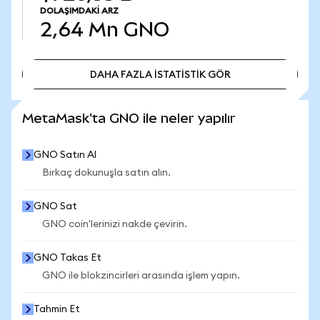
DOLAŞIMDAKI ARZ
2,64 Mn
GNO
DAHA FAZLA İSTATİSTİK GÖR
DAHA FAZLA İSTATİSTİK GÖR
MetaMask'ta GNO ile neler yapılır
GNO Satın Al
Birkaç dokunuşla satın alın.
GNO Sat
GNO coin'lerinizi nakde çevirin.
GNO Takas Et
GNO ile blokzincirleri arasında işlem yapın.
Tahmin Et