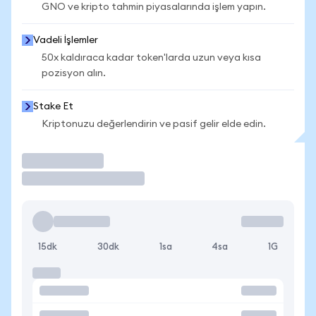
GNO ve kripto tahmin piyasalarında işlem yapın.
Vadeli İşlemler
50x kaldıraca kadar token'larda uzun veya kısa
pozisyon alın.
Stake Et
Kriptonuzu değerlendirin ve pasif gelir elde edin.
İşlem Yap
15dk
30dk
1sa
4sa
1G