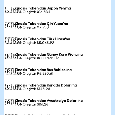
Gnosis Token'dan Japon Yeni'na
🇯🇵
1 GNO eşittir ¥16.834
Gnosis Token'dan Çin Yuanı'na
🇨🇳
1 GNO eşittir ¥717,10
Gnosis Token'dan Türk Lirası'na
🇹🇷
1 GNO eşittir ₺5.068,92
Gnosis Token'dan Güney Kore Wonu'na
🇰🇷
1 GNO eşittir ₩150.873,07
Gnosis Token'dan Rus Rublesi'na
🇷🇺
1 GNO eşittir ₽8.820,61
Gnosis Token'dan Kanada Doları'na
🇨🇦
1 GNO eşittir $148,98
Gnosis Token'dan Avustralya Doları'na
🇦🇺
1 GNO eşittir $151,28