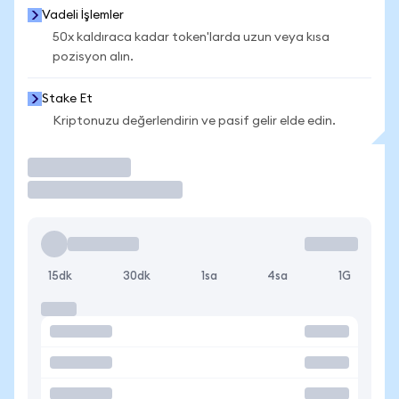
Vadeli İşlemler
50x kaldıraca kadar token'larda uzun veya kısa
pozisyon alın.
Stake Et
Kriptonuzu değerlendirin ve pasif gelir elde edin.
İşlem Yap
15dk
30dk
1sa
4sa
1G