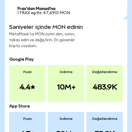
Frax'dan Monad'na
1 FRAX eşittir 47,6901 MON
Saniyeler içinde MON edinin
MetaMask'ta MON satın alın, satın,
takas edin ve değiştirin. En güvenilir
kripto cüzdanı.
Google Play
Puan
İndirme
Değerlendirme
4.4
10M+
483.9K
App Store
Puan
İndirme
Değerlendirme