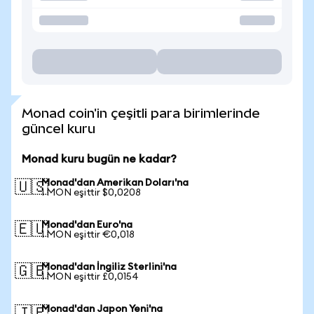
Monad coin'in çeşitli para birimlerinde
güncel kuru
Monad kuru bugün ne kadar?
Monad'dan Amerikan Doları'na
🇺🇸
1 MON eşittir $0,0208
Monad'dan Euro'na
🇪🇺
1 MON eşittir €0,018
Monad'dan İngiliz Sterlini'na
🇬🇧
1 MON eşittir £0,0154
Monad'dan Japon Yeni'na