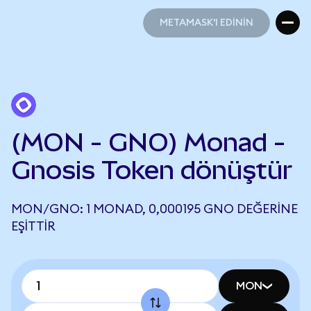
METAMASK'I EDİNİN
METAMASK'I EDİNİN
(MON - GNO) Monad -
Gnosis Token dönüştür
MON/GNO: 1 MONAD, 0,000195 GNO DEĞERINE
EŞITTIR
MON