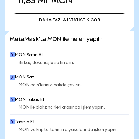
11,83 Mr
MON
DAHA FAZLA İSTATİSTİK GÖR
DAHA FAZLA İSTATİSTİK GÖR
MetaMask'ta MON ile neler yapılır
MON Satın Al
Birkaç dokunuşla satın alın.
MON Sat
MON coin'lerinizi nakde çevirin.
MON Takas Et
MON ile blokzincirleri arasında işlem yapın.
Tahmin Et
MON ve kripto tahmin piyasalarında işlem yapın.