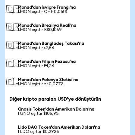
Monad'dan İsviçre Frangı'na
🇨🇭
1 MON eşittir CHF 0,0168
Monad'dan Brezilya Reali'na
🇧🇷
1 MON eşittir R$0,1059
Monad'dan Bangladeş Takası'na
🇧🇩
1 MON eşittir ৳2,56
Monad'dan Filipin Pezosu'na
🇵🇭
1 MON eşittir ₱1,26
Monad'dan Polonya Zlotisi'na
🇵🇱
1 MON eşittir zł 0,0772
Diğer kripto paraları USD'ye dönüştürün
Gnosis Token'dan Amerikan Doları'na
1 GNO eşittir $105,93
Lido DAO Token'dan Amerikan Doları'na
1 LDO eşittir $0,2926