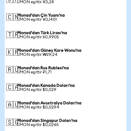
🇯🇵
1 MON eşittir ¥3,28
Monad'dan Çin Yuanı'na
🇨🇳
1 MON eşittir ¥0,1401
Monad'dan Türk Lirası'na
🇹🇷
1 MON eşittir ₺0,9905
Monad'dan Güney Kore Wonu'na
🇰🇷
1 MON eşittir ₩29,24
Monad'dan Rus Rublesi'na
🇷🇺
1 MON eşittir ₽1,71
Monad'dan Kanada Doları'na
🇨🇦
1 MON eşittir $0,029
Monad'dan Avustralya Doları'na
🇦🇺
1 MON eşittir $0,0294
Monad'dan Singapur Doları'na
🇸🇬
1 MON eşittir $0,0265