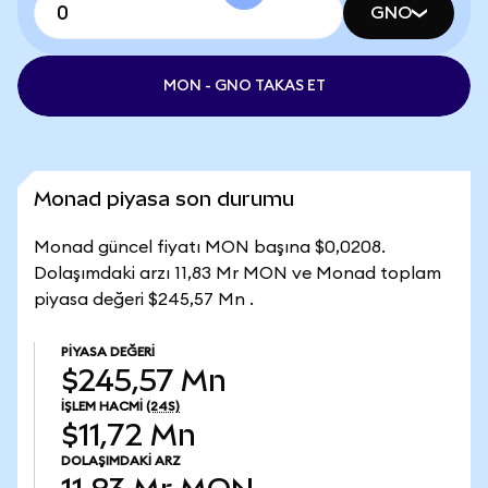
GNO
MON - GNO TAKAS ET
Monad piyasa son durumu
Monad güncel fiyatı MON başına $0,0208.
Dolaşımdaki arzı 11,83 Mr MON ve Monad toplam
piyasa değeri $245,57 Mn .
PIYASA DEĞERI
$245,57 Mn
İŞLEM HACMI
(24S)
$11,72 Mn
DOLAŞIMDAKI ARZ