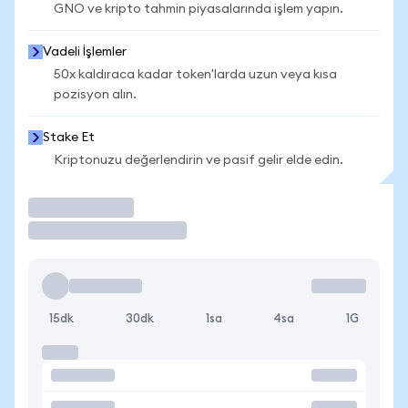
GNO ve kripto tahmin piyasalarında işlem yapın.
Vadeli İşlemler
50x kaldıraca kadar token'larda uzun veya kısa
pozisyon alın.
Stake Et
Kriptonuzu değerlendirin ve pasif gelir elde edin.
İşlem Yap
15dk
30dk
1sa
4sa
1G