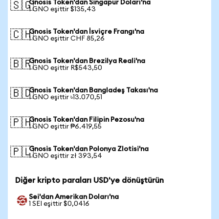
Gnosis Token'dan Singapur Doları'na
🇸🇬
1 GNO eşittir $135,43
Gnosis Token'dan İsviçre Frangı'na
🇨🇭
1 GNO eşittir CHF 85,26
Gnosis Token'dan Brezilya Reali'na
🇧🇷
1 GNO eşittir R$543,50
Gnosis Token'dan Bangladeş Takası'na
🇧🇩
1 GNO eşittir ৳13.070,51
Gnosis Token'dan Filipin Pezosu'na
🇵🇭
1 GNO eşittir ₱6.419,55
Gnosis Token'dan Polonya Zlotisi'na
🇵🇱
1 GNO eşittir zł 393,54
Diğer kripto paraları USD'ye dönüştürün
Sei'dan Amerikan Doları'na
1 SEI eşittir $0,0416