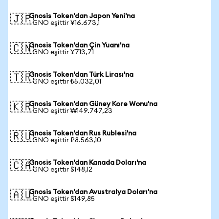
Gnosis Token'dan Japon Yeni'na
🇯🇵
1 GNO eşittir ¥16.673,1
Gnosis Token'dan Çin Yuanı'na
🇨🇳
1 GNO eşittir ¥713,71
Gnosis Token'dan Türk Lirası'na
🇹🇷
1 GNO eşittir ₺5.032,01
Gnosis Token'dan Güney Kore Wonu'na
🇰🇷
1 GNO eşittir ₩149.747,23
Gnosis Token'dan Rus Rublesi'na
🇷🇺
1 GNO eşittir ₽8.563,10
Gnosis Token'dan Kanada Doları'na
🇨🇦
1 GNO eşittir $148,12
Gnosis Token'dan Avustralya Doları'na
🇦🇺
1 GNO eşittir $149,85