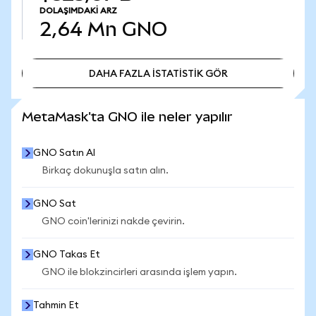
DOLAŞIMDAKI ARZ
2,64 Mn
GNO
DAHA FAZLA İSTATİSTİK GÖR
DAHA FAZLA İSTATİSTİK GÖR
MetaMask'ta GNO ile neler yapılır
GNO Satın Al
Birkaç dokunuşla satın alın.
GNO Sat
GNO coin'lerinizi nakde çevirin.
GNO Takas Et
GNO ile blokzincirleri arasında işlem yapın.
Tahmin Et