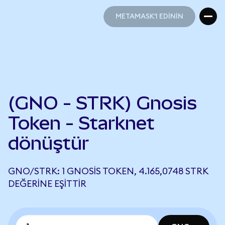
METAMASK'I EDİNİN
METAMASK'I EDİNİN
(GNO - STRK) Gnosis
Token - Starknet
dönüştür
GNO/STRK: 1 GNOSIS TOKEN, 4.165,0748 STRK
DEĞERINE EŞITTIR