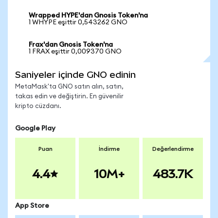
Wrapped HYPE'dan Gnosis Token'na
1 WHYPE eşittir 0,543262 GNO
Frax'dan Gnosis Token'na
1 FRAX eşittir 0,009370 GNO
Saniyeler içinde GNO edinin
MetaMask'ta GNO satın alın, satın,
takas edin ve değiştirin. En güvenilir
kripto cüzdanı.
Google Play
Puan
İndirme
Değerlendirme
4.4
10M+
483.7K
App Store