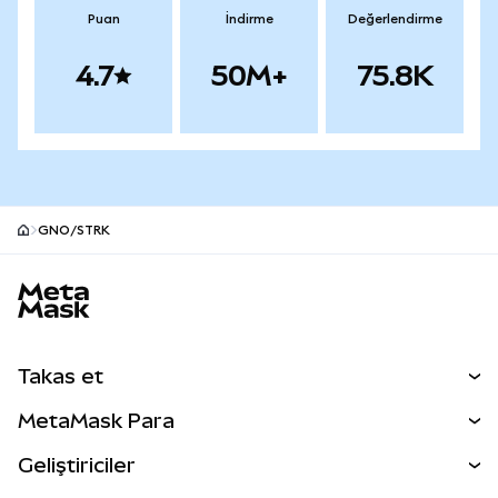
Puan
İndirme
Değerlendirme
4.7
50M+
75.8K
GNO/STRK
MetaMask site alt bilgisi
Takas et
Takas İşlemleri
MetaMask Para
Tahmin Et
YENİ
Kripto Al
Geliştiriciler
Perps
YENİ
MetaMask Kart
Dökümantasyon