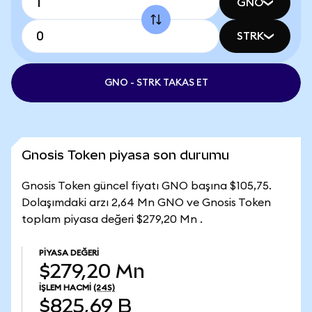
GNO
STRK
GNO - STRK TAKAS ET
Gnosis Token piyasa son durumu
Gnosis Token güncel fiyatı GNO başına $105,75.
Dolaşımdaki arzı 2,64 Mn GNO ve Gnosis Token
toplam piyasa değeri $279,20 Mn .
PIYASA DEĞERI
$279,20 Mn
İŞLEM HACMI
(24S)
$825,69 B