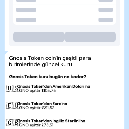
Gnosis Token coin'in çeşitli para
birimlerinde güncel kuru
Gnosis Token kuru bugün ne kadar?
Gnosis Token'dan Amerikan Doları'na
🇺🇸
1 GNO eşittir $105,75
Gnosis Token'dan Euro'na
🇪🇺
1 GNO eşittir €91,52
Gnosis Token'dan İngiliz Sterlini'na
🇬🇧
1 GNO eşittir £78,51