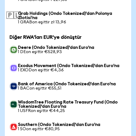
Grab Holdings (Ondo Tokenized)'dan Polonya
🇵🇱
Zlotisi'na
1 GRABon eşittir zł 13,96
Diğer RWA'ları EUR'ye dönüştür
Deere (Ondo Tokenized)'dan Euro'na
1 DEon eşittir €528,93
Exodus Movement (Ondo Tokenized)'dan Euro'na
1 EXODon eşittir €4,36
Bank of America (Ondo Tokenized)'dan Euro'na
1 BACon eşittir €55,51
WisdomTree Floating Rate Treasury Fund (Ondo
Tokenized)'dan Euro'na
1 USFRon eşittir €44,25
Southern (Ondo Tokenized)'dan Euro'na
1 SOon eşittir €80,95