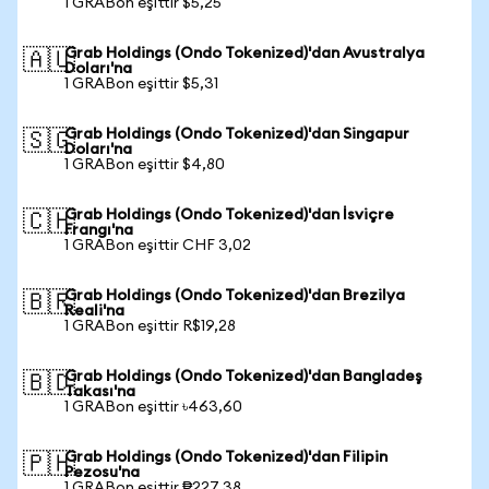
1 GRABon eşittir $5,25
Grab Holdings (Ondo Tokenized)'dan Avustralya
🇦🇺
Doları'na
1 GRABon eşittir $5,31
Grab Holdings (Ondo Tokenized)'dan Singapur
🇸🇬
Doları'na
1 GRABon eşittir $4,80
Grab Holdings (Ondo Tokenized)'dan İsviçre
🇨🇭
Frangı'na
1 GRABon eşittir CHF 3,02
Grab Holdings (Ondo Tokenized)'dan Brezilya
🇧🇷
Reali'na
1 GRABon eşittir R$19,28
Grab Holdings (Ondo Tokenized)'dan Bangladeş
🇧🇩
Takası'na
1 GRABon eşittir ৳463,60
Grab Holdings (Ondo Tokenized)'dan Filipin
🇵🇭
Pezosu'na
1 GRABon eşittir ₱227,38