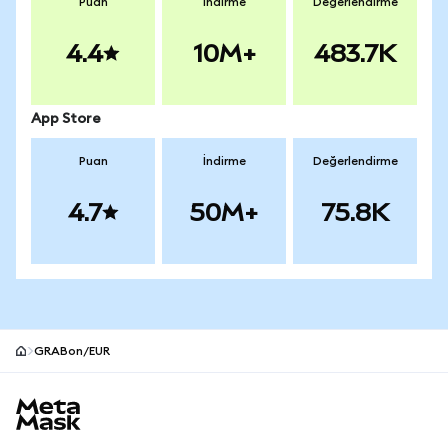
Puan
İndirme
Değerlendirme
4.4
10M+
483.7K
App Store
Puan
İndirme
Değerlendirme
4.7
50M+
75.8K
GRABon/EUR
MetaMask site alt bilgisi