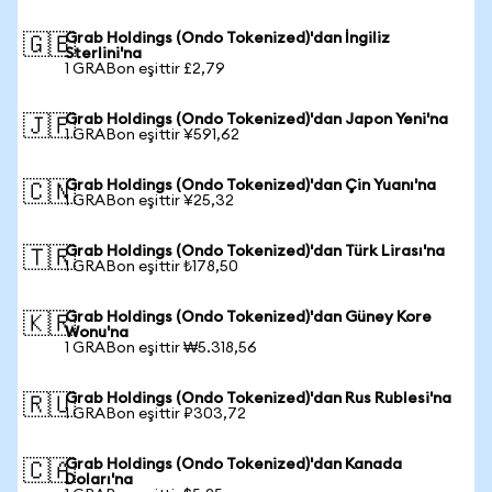
Grab Holdings (Ondo Tokenized)'dan İngiliz
🇬🇧
Sterlini'na
1 GRABon eşittir £2,79
Grab Holdings (Ondo Tokenized)'dan Japon Yeni'na
🇯🇵
1 GRABon eşittir ¥591,62
Grab Holdings (Ondo Tokenized)'dan Çin Yuanı'na
🇨🇳
1 GRABon eşittir ¥25,32
Grab Holdings (Ondo Tokenized)'dan Türk Lirası'na
🇹🇷
1 GRABon eşittir ₺178,50
Grab Holdings (Ondo Tokenized)'dan Güney Kore
🇰🇷
Wonu'na
1 GRABon eşittir ₩5.318,56
Grab Holdings (Ondo Tokenized)'dan Rus Rublesi'na
🇷🇺
1 GRABon eşittir ₽303,72
Grab Holdings (Ondo Tokenized)'dan Kanada
🇨🇦
Doları'na