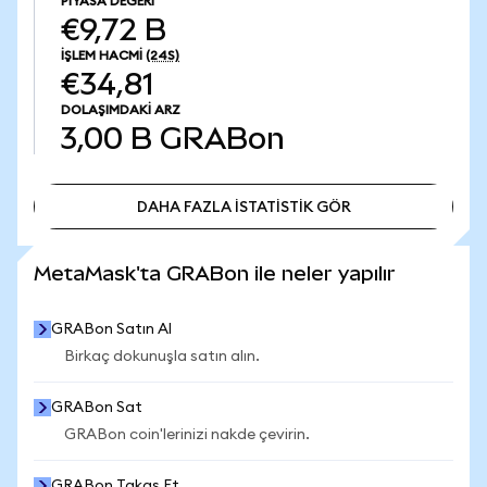
PIYASA DEĞERI
€9,72 B
İŞLEM HACMI
(24S)
€34,81
DOLAŞIMDAKI ARZ
3,00 B
GRABon
DAHA FAZLA İSTATİSTİK GÖR
DAHA FAZLA İSTATİSTİK GÖR
MetaMask'ta GRABon ile neler yapılır
GRABon Satın Al
Birkaç dokunuşla satın alın.
GRABon Sat
GRABon coin'lerinizi nakde çevirin.
GRABon Takas Et