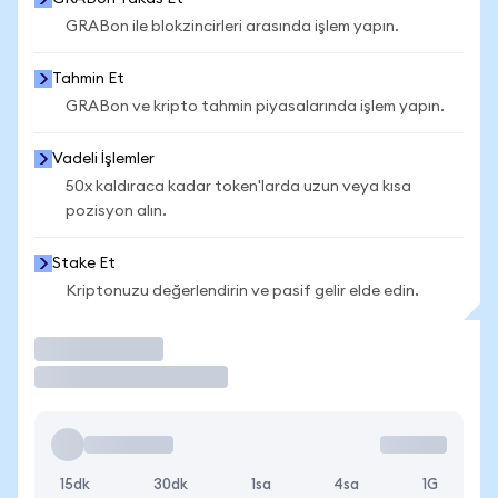
GRABon ile blokzincirleri arasında işlem yapın.
Tahmin Et
GRABon ve kripto tahmin piyasalarında işlem yapın.
Vadeli İşlemler
50x kaldıraca kadar token'larda uzun veya kısa
pozisyon alın.
Stake Et
Kriptonuzu değerlendirin ve pasif gelir elde edin.
İşlem Yap
15dk
30dk
1sa
4sa
1G