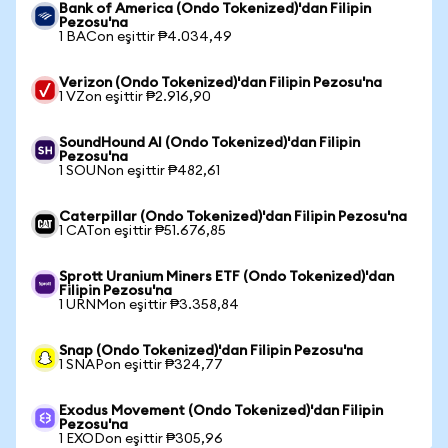
Bank of America (Ondo Tokenized)'dan Filipin
Pezosu'na
1 BACon eşittir ₱4.034,49
Verizon (Ondo Tokenized)'dan Filipin Pezosu'na
1 VZon eşittir ₱2.916,90
SoundHound AI (Ondo Tokenized)'dan Filipin
Pezosu'na
1 SOUNon eşittir ₱482,61
Caterpillar (Ondo Tokenized)'dan Filipin Pezosu'na
1 CATon eşittir ₱51.676,85
Sprott Uranium Miners ETF (Ondo Tokenized)'dan
Filipin Pezosu'na
1 URNMon eşittir ₱3.358,84
Snap (Ondo Tokenized)'dan Filipin Pezosu'na
1 SNAPon eşittir ₱324,77
Exodus Movement (Ondo Tokenized)'dan Filipin
Pezosu'na
1 EXODon eşittir ₱305,96