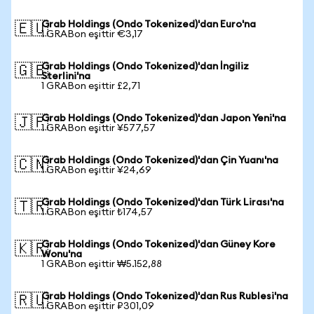
Grab Holdings (Ondo Tokenized)'dan Euro'na
🇪🇺
1 GRABon eşittir €3,17
Grab Holdings (Ondo Tokenized)'dan İngiliz
🇬🇧
Sterlini'na
1 GRABon eşittir £2,71
Grab Holdings (Ondo Tokenized)'dan Japon Yeni'na
🇯🇵
1 GRABon eşittir ¥577,57
Grab Holdings (Ondo Tokenized)'dan Çin Yuanı'na
🇨🇳
1 GRABon eşittir ¥24,69
Grab Holdings (Ondo Tokenized)'dan Türk Lirası'na
🇹🇷
1 GRABon eşittir ₺174,57
Grab Holdings (Ondo Tokenized)'dan Güney Kore
🇰🇷
Wonu'na
1 GRABon eşittir ₩5.152,88
Grab Holdings (Ondo Tokenized)'dan Rus Rublesi'na
🇷🇺
1 GRABon eşittir ₽301,09