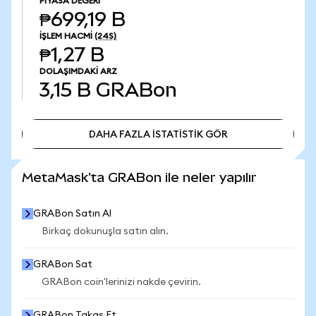
PIYASA DEĞERI
₱699,19 B
İŞLEM HACMI
(24S)
₱1,27 B
DOLAŞIMDAKI ARZ
3,15 B
GRABon
DAHA FAZLA İSTATİSTİK GÖR
DAHA FAZLA İSTATİSTİK GÖR
MetaMask'ta GRABon ile neler yapılır
GRABon Satın Al
Birkaç dokunuşla satın alın.
GRABon Sat
GRABon coin'lerinizi nakde çevirin.
GRABon Takas Et