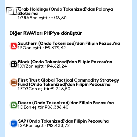
Grab Holdings (Ondo Tokenized)'dan Polonya
🇵🇱
Zlotisi'na
1 GRABon eşittir zł 13,60
Diğer RWA'ları PHP'ye dönüştür
Southern (Ondo Tokenized)'dan Filipin Pezosu'na
1 SOon eşittir ₱5.679,62
Block (Ondo Tokenized)'dan Filipin Pezosu'na
1 XYZon eşittir ₱4.821,24
First Trust Global Tactical Commodity Strategy
Fund (Ondo Tokenized)'dan Filipin Pezosu'na
1 FTGCon eşittir ₱1.746,50
Deere (Ondo Tokenized)'dan Filipin Pezosu'na
1 DEon eşittir ₱38.388,40
SAP (Ondo Tokenized)'dan Filipin Pezosu'na
1 SAPon eşittir ₱12.433,72