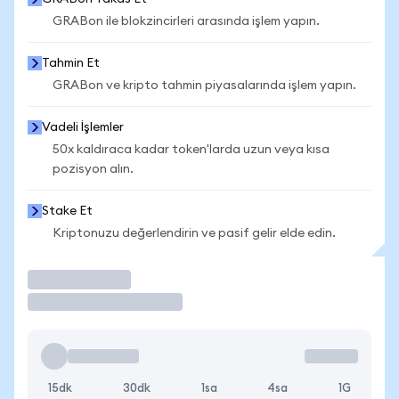
GRABon ile blokzincirleri arasında işlem yapın.
Tahmin Et
GRABon ve kripto tahmin piyasalarında işlem yapın.
Vadeli İşlemler
50x kaldıraca kadar token'larda uzun veya kısa
pozisyon alın.
Stake Et
Kriptonuzu değerlendirin ve pasif gelir elde edin.
İşlem Yap
15dk
30dk
1sa
4sa
1G