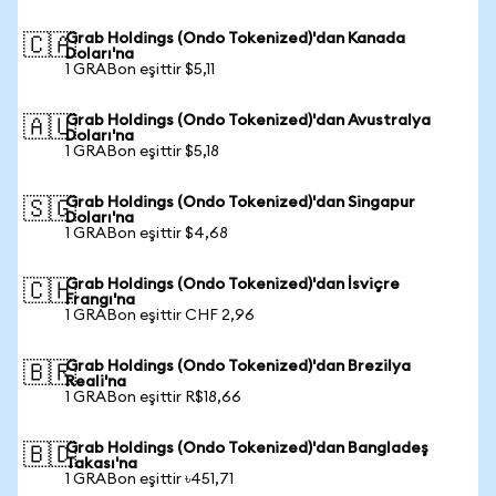
Grab Holdings (Ondo Tokenized)'dan Kanada
🇨🇦
Doları'na
1 GRABon eşittir $5,11
Grab Holdings (Ondo Tokenized)'dan Avustralya
🇦🇺
Doları'na
1 GRABon eşittir $5,18
Grab Holdings (Ondo Tokenized)'dan Singapur
🇸🇬
Doları'na
1 GRABon eşittir $4,68
Grab Holdings (Ondo Tokenized)'dan İsviçre
🇨🇭
Frangı'na
1 GRABon eşittir CHF 2,96
Grab Holdings (Ondo Tokenized)'dan Brezilya
🇧🇷
Reali'na
1 GRABon eşittir R$18,66
Grab Holdings (Ondo Tokenized)'dan Bangladeş
🇧🇩
Takası'na
1 GRABon eşittir ৳451,71