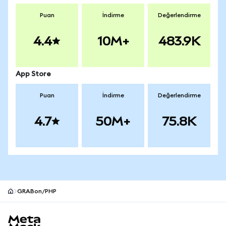
Puan
İndirme
Değerlendirme
4.4
10M+
483.9K
App Store
Puan
İndirme
Değerlendirme
4.7
50M+
75.8K
GRABon/PHP
MetaMask site alt bilgisi