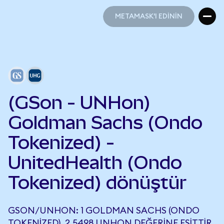
METAMASK'I EDİNİN
METAMASK'I EDİNİN
(GSon - UNHon)
Goldman Sachs (Ondo
Tokenized) -
UnitedHealth (Ondo
Tokenized) dönüştür
GSON/UNHON: 1 GOLDMAN SACHS (ONDO
TOKENIZED), 2,5498 UNHON DEĞERINE EŞITTIR