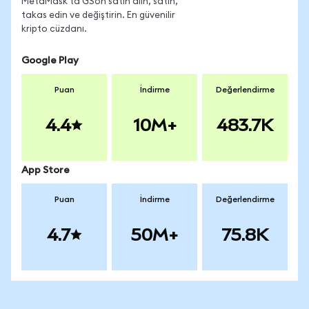
MetaMask'ta GSon satın alın, satın,
takas edin ve değiştirin. En güvenilir
kripto cüzdanı.
Google Play
Puan
İndirme
Değerlendirme
4.4
10M+
483.7K
App Store
Puan
İndirme
Değerlendirme
4.7
50M+
75.8K