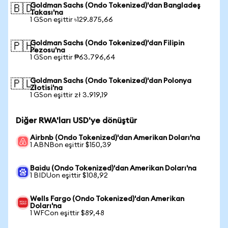
Goldman Sachs (Ondo Tokenized)'dan Bangladeş
🇧🇩
Takası'na
1 GSon eşittir ৳129.875,66
Goldman Sachs (Ondo Tokenized)'dan Filipin
🇵🇭
Pezosu'na
1 GSon eşittir ₱63.796,64
Goldman Sachs (Ondo Tokenized)'dan Polonya
🇵🇱
Zlotisi'na
1 GSon eşittir zł 3.919,19
Diğer RWA'ları USD'ye dönüştür
Airbnb (Ondo Tokenized)'dan Amerikan Doları'na
1 ABNBon eşittir $150,39
Baidu (Ondo Tokenized)'dan Amerikan Doları'na
1 BIDUon eşittir $108,92
Wells Fargo (Ondo Tokenized)'dan Amerikan
Doları'na
1 WFCon eşittir $89,48