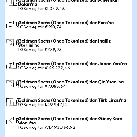
Goldman Sachs (Ondo Tokenized)'dan Amerikan
🇺🇸
Doları'na
1 GSon eşittir $1.049,46
Goldman Sachs (Ondo Tokenized)'dan Euro'na
🇪🇺
1 GSon eşittir €910,74
Goldman Sachs (Ondo Tokenized)'dan İngiliz
🇬🇧
Sterlini'na
1 GSon eşittir £779,98
Goldman Sachs (Ondo Tokenized)'dan Japon Yeni'na
🇯🇵
1 GSon eşittir ¥166.239,46
Goldman Sachs (Ondo Tokenized)'dan Çin Yuanı'na
🇨🇳
1 GSon eşittir ¥7.083,64
Goldman Sachs (Ondo Tokenized)'dan Türk Lirası'na
🇹🇷
1 GSon eşittir ₺49.947,14
Goldman Sachs (Ondo Tokenized)'dan Güney Kore
🇰🇷
Wonu'na
1 GSon eşittir ₩1.493.756,92