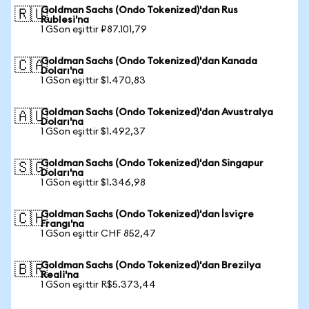
Goldman Sachs (Ondo Tokenized)'dan Rus
🇷🇺
Rublesi'na
1 GSon eşittir ₽87.101,79
Goldman Sachs (Ondo Tokenized)'dan Kanada
🇨🇦
Doları'na
1 GSon eşittir $1.470,83
Goldman Sachs (Ondo Tokenized)'dan Avustralya
🇦🇺
Doları'na
1 GSon eşittir $1.492,37
Goldman Sachs (Ondo Tokenized)'dan Singapur
🇸🇬
Doları'na
1 GSon eşittir $1.346,98
Goldman Sachs (Ondo Tokenized)'dan İsviçre
🇨🇭
Frangı'na
1 GSon eşittir CHF 852,47
Goldman Sachs (Ondo Tokenized)'dan Brezilya
🇧🇷
Reali'na
1 GSon eşittir R$5.373,44