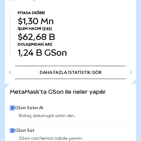
PIYASA DEĞERI
$1,30 Mn
İŞLEM HACMI
(24S)
$62,68 B
DOLAŞIMDAKI ARZ
1,24 B
GSon
DAHA FAZLA İSTATİSTİK GÖR
DAHA FAZLA İSTATİSTİK GÖR
MetaMask'ta GSon ile neler yapılır
GSon Satın Al
Birkaç dokunuşla satın alın.
GSon Sat
GSon coin'lerinizi nakde çevirin.