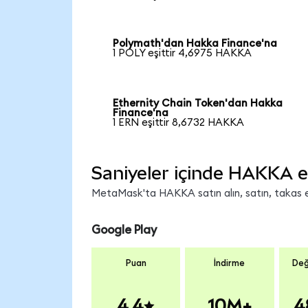
Polymath'dan Hakka Finance'na
1 POLY eşittir 4,6975 HAKKA
Ethernity Chain Token'dan Hakka
Finance'na
1 ERN eşittir 8,6732 HAKKA
Saniyeler içinde HAKKA e
MetaMask'ta HAKKA satın alın, satın, takas edi
Google Play
Puan
İndirme
Değ
4.4
10M+
4