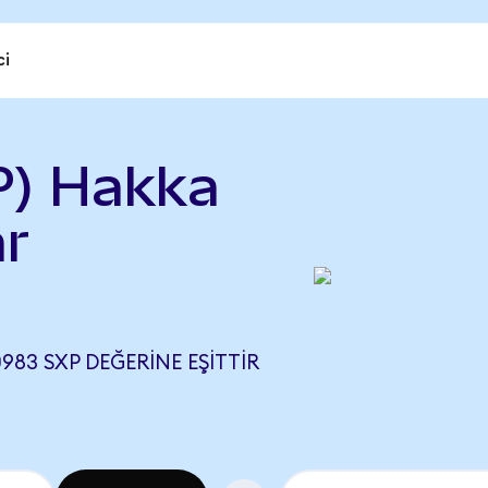
ci
P) Hakka
ar
983 SXP DEĞERINE EŞITTIR