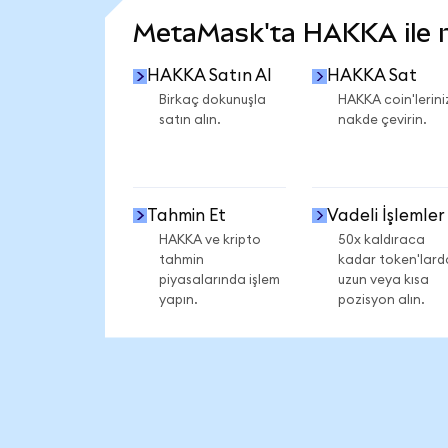
MetaMask'ta HAKKA ile ne
HAKKA Satın Al
HAKKA Sat
Birkaç dokunuşla
HAKKA coin'lerini
satın alın.
nakde çevirin.
Tahmin Et
Vadeli İşlemler
HAKKA ve kripto
50x kaldıraca
tahmin
kadar token'lard
piyasalarında işlem
uzun veya kısa
yapın.
pozisyon alın.