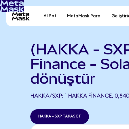
Al Sat
MetaMask Para
Geliştiri
(HAKKA - SX
Finance - Sol
dönüştür
HAKKA/SXP: 1 HAKKA FINANCE, 0,840
HAKKA - SXP TAKAS ET