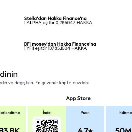
Stella'dan Hakka Finance'na
1 ALPHA eşittir 0,285047 HAKKA
DFI money'dan Hakka Finance'na
1 YFII eşittir 13785,1004 HAKKA
dinin
n ve değiştirin. En güvenilir kripto cüzdanı.
App Store
erlendirme
İndir
Puan
İndirme
83.8K
4.7
50M