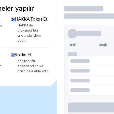
ler yapılır
İşlem Yap
HAKKA Takas Et
zi
HAKKA ile
blokzincirleri
arasında işlem
yapın.
15dk
30dk
Stake Et
Kriptonuzu
a
değerlendirin ve
pasif gelir elde edin.