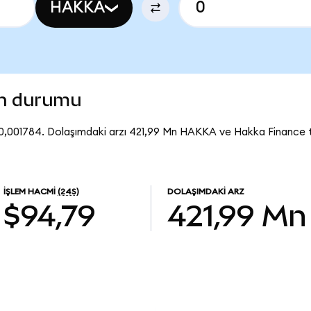
HAKKA
on durumu
0,001784. Dolaşımdaki arzı 421,99 Mn HAKKA ve Hakka Finance 
İŞLEM HACMI
(24S)
DOLAŞIMDAKI ARZ
$94,79
421,99 Mn