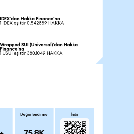
IDEX'dan Hakka Finance'na
1 IDEX eşittir 0,542889 HAKKA
Wrapped SUI (Universal)'dan Hakka
Finance'na
1 USUI eşittir 380,1049 HAKKA
Değerlendirme
İndir
+
75.8K