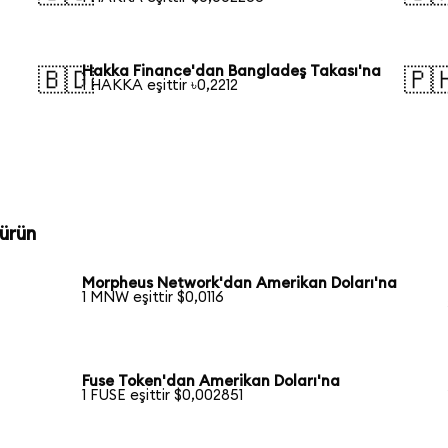
Hakka Finance'dan Bangladeş Takası'na
🇧🇩
🇵
1 HAKKA eşittir ৳0,2212
ürün
Morpheus Network'dan Amerikan Doları'na
1 MNW eşittir $0,0116
Fuse Token'dan Amerikan Doları'na
1 FUSE eşittir $0,002851