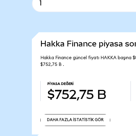
Hakka Finance piyasa s
Hakka Finance güncel fiyatı HAKKA başına $
$752,75 B .
PIYASA DEĞERI
$752,75 B
DAHA FAZLA İSTATİSTİK GÖR
DAHA FAZLA İSTATİSTİK GÖR