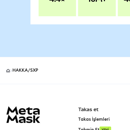
HAKKA/SXP
MetaMask site alt bilgisi
Takas et
Takas İşlemleri
Tahmin Et
YENİ