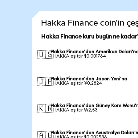
Hakka Finance coin'in çeş
Hakka Finance kuru bugün ne kadar
Hakka Finance'dan Amerikan Doları'n
🇺🇸
1 HAKKA eşittir $0,001784
Hakka Finance'dan Japon Yeni'na
🇯🇵
1 HAKKA eşittir ¥0,2824
Hakka Finance'dan Güney Kore Wonu'
🇰🇷
1 HAKKA eşittir ₩2,53
Hakka Finance'dan Avustralya Doları'
🇦🇺
1 HAKKA eşittir $0,002538