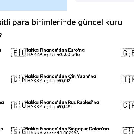
itli para birimlerinde güncel kuru
?
a
Hakka Finance'dan Euro'na
🇪🇺
🇬
1 HAKKA eşittir €0,001548
Hakka Finance'dan Çin Yuanı'na
🇨🇳
🇹
1 HAKKA eşittir ¥0,012
na
Hakka Finance'dan Rus Rublesi'na
🇷🇺
🇨
1 HAKKA eşittir ₽0,1481
na
Hakka Finance'dan Singapur Doları'na
🇸🇬
🇨
1 HAKKA eşittir $0,002288