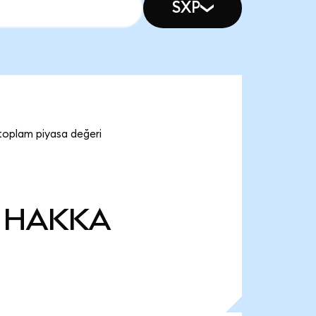
SXP
toplam piyasa değeri
HAKKA