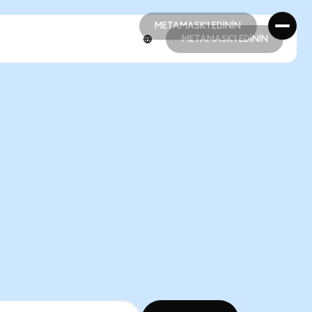
METAMASK'I EDİNİN
METAMASK'I EDİNİN
METAMASK'I EDİNİN
METAMASK'I EDİNİN