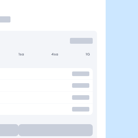
1sa
4sa
1G