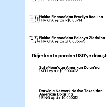
Hakka Finance'dan Brezilya Reali'na
🇧🇷
1 HAKKA eşittir R$0,00914
Hakka Finance'dan Polonya Zlotisi'na
🇵🇱
1 HAKKA eşittir zł 0,006663
Diğer kripto paraları USD'ye dönüşt
SafeMoon'dan Amerikan Doları'na
1 SFM eşittir $0,0000013
Darwinia Network Native Token'dan
Amerikan Doları'na
1 RING eşittir $0,000312