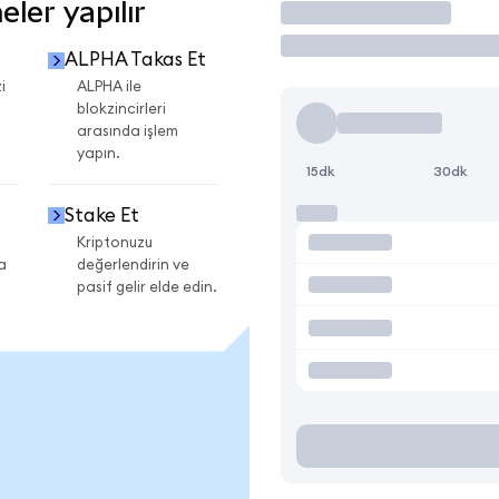
ler yapılır
İşlem Yap
ALPHA Takas Et
i
ALPHA ile
blokzincirleri
arasında işlem
yapın.
15dk
30dk
Stake Et
Kriptonuzu
a
değerlendirin ve
pasif gelir elde edin.