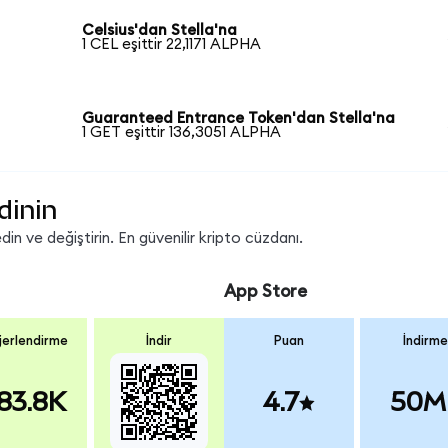
Celsius'dan Stella'na
1 CEL eşittir 22,1171 ALPHA
Guaranteed Entrance Token'dan Stella'na
1 GET eşittir 136,3051 ALPHA
dinin
n ve değiştirin. En güvenilir kripto cüzdanı.
App Store
erlendirme
İndir
Puan
İndirme
83.8K
4.7
50M