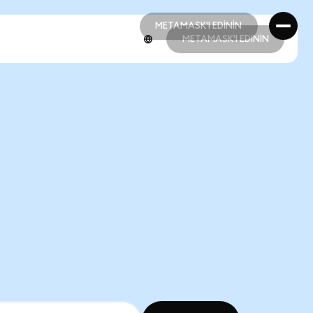
METAMASK'I EDİNİN
METAMASK'I EDİNİN
METAMASK'I EDİNİN
METAMASK'I EDİNİN