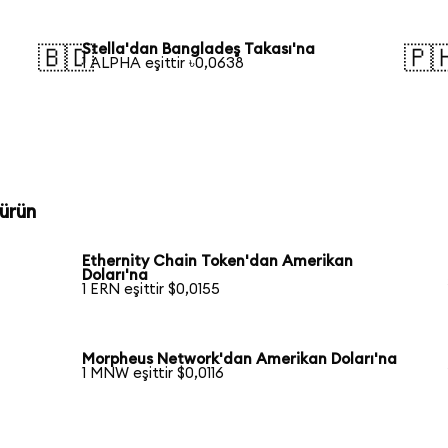
Stella'dan Bangladeş Takası'na
🇧🇩
🇵
1 ALPHA eşittir ৳0,0638
ürün
Ethernity Chain Token'dan Amerikan
Doları'na
1 ERN eşittir $0,0155
n
Morpheus Network'dan Amerikan Doları'na
1 MNW eşittir $0,0116