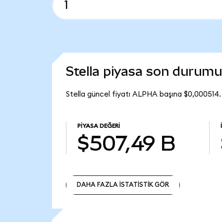
Stella piyasa son durumu
Stella güncel fiyatı ALPHA başına $0,000514
PIYASA DEĞERI
$507,49 B
DAHA FAZLA İSTATİSTİK GÖR
DAHA FAZLA İSTATİSTİK GÖR