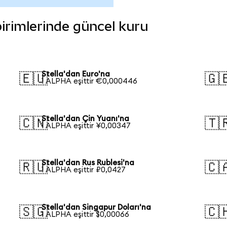
 birimlerinde güncel kuru
Stella'dan Euro'na
🇪🇺
🇬
1 ALPHA eşittir €0,000446
Stella'dan Çin Yuanı'na
🇨🇳
🇹
1 ALPHA eşittir ¥0,00347
Stella'dan Rus Rublesi'na
🇷🇺
🇨
1 ALPHA eşittir ₽0,0427
Stella'dan Singapur Doları'na
🇸🇬
🇨
1 ALPHA eşittir $0,00066