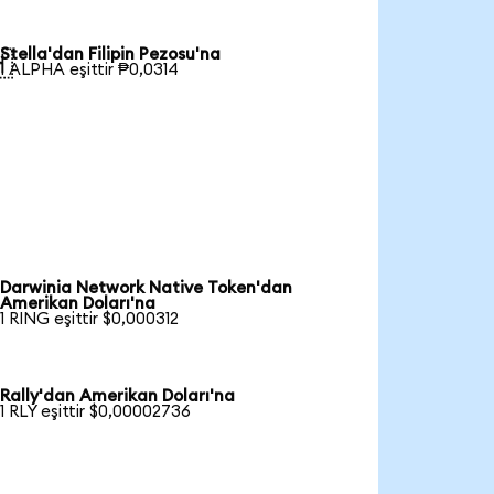
Stella'dan Filipin Pezosu'na

1 ALPHA eşittir ₱0,0314
Darwinia Network Native Token'dan
Amerikan Doları'na
1 RING eşittir $0,000312
Rally'dan Amerikan Doları'na
1 RLY eşittir $0,00002736