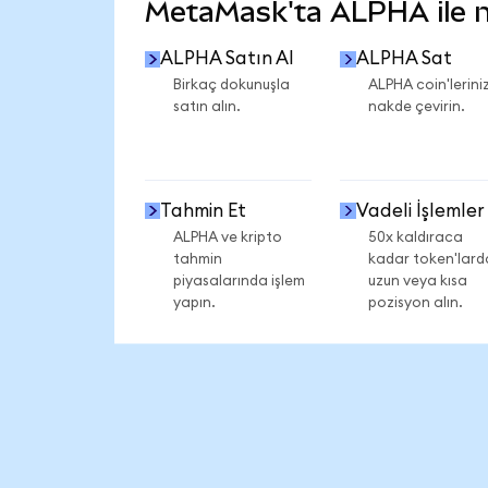
MetaMask'ta ALPHA ile ne
ALPHA Satın Al
ALPHA Sat
Birkaç dokunuşla
ALPHA coin'leriniz
satın alın.
nakde çevirin.
Tahmin Et
Vadeli İşlemler
ALPHA ve kripto
50x kaldıraca
tahmin
kadar token'lard
piyasalarında işlem
uzun veya kısa
yapın.
pozisyon alın.