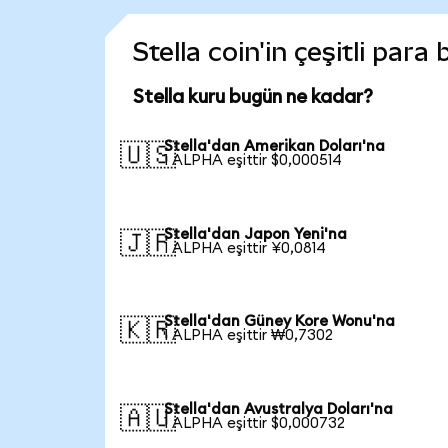
Stella coin'in çeşitli para
Stella kuru bugün ne kadar?
Stella'dan Amerikan Doları'na
🇺🇸
1 ALPHA eşittir $0,000514
Stella'dan Japon Yeni'na
🇯🇵
1 ALPHA eşittir ¥0,0814
Stella'dan Güney Kore Wonu'na
🇰🇷
1 ALPHA eşittir ₩0,7302
Stella'dan Avustralya Doları'na
🇦🇺
1 ALPHA eşittir $0,000732