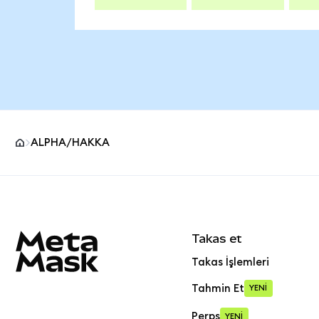
ALPHA/HAKKA
MetaMask site alt bilgisi
Takas et
Takas İşlemleri
Tahmin Et
YENİ
Perps
YENİ