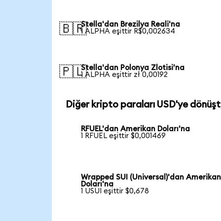
Stella'dan Brezilya Reali'na
🇧🇷
1 ALPHA eşittir R$0,002634
Stella'dan Polonya Zlotisi'na
🇵🇱
1 ALPHA eşittir zł 0,00192
Diğer kripto paraları USD'ye dönüşt
RFUEL'dan Amerikan Doları'na
1 RFUEL eşittir $0,001469
Wrapped SUI (Universal)'dan Amerika
Doları'na
1 USUI eşittir $0,678