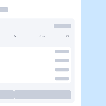
1sa
4sa
1G