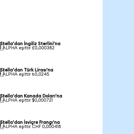
Stella'dan İngiliz Sterlini'na

1 ALPHA eşittir £0,000382
Stella'dan Türk Lirası'na

1 ALPHA eşittir ₺0,0245
Stella'dan Kanada Doları'na

1 ALPHA eşittir $0,000721
Stella'dan İsviçre Frangı'na

1 ALPHA eşittir CHF 0,000418