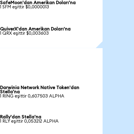
SafeMoon'dan Amerikan Doları'na
1 SFM eşittir $0,0000013
QuiverX'dan Amerikan Doları'na
1 QRX eşittir $0,003603
Darwinia Network Native Token'dan
Stella'na
1 RING eşittir 0,607503 ALPHA
Rally'dan Stella'na
1 RLY eşittir 0,053212 ALPHA