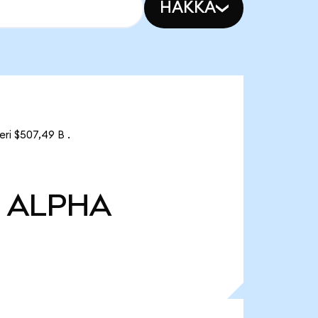
HAKKA
ri $507,49 B .
ALPHA