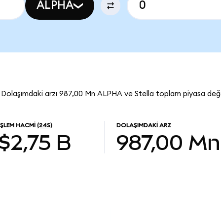
ALPHA
. Dolaşımdaki arzı 987,00 Mn ALPHA ve Stella toplam piyasa değe
İŞLEM HACMI
(24S)
DOLAŞIMDAKI ARZ
$2,75 B
987,00 Mn