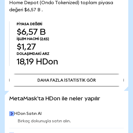
Home Depot (Ondo Tokenized) toplam piyasa
değeri $6,57 B .
PIYASA DEĞERI
$6,57 B
İŞLEM HACMI
(24S)
$1,27
DOLAŞIMDAKI ARZ
18,19
HDon
DAHA FAZLA İSTATİSTİK GÖR
DAHA FAZLA İSTATİSTİK GÖR
MetaMask'ta HDon ile neler yapılır
HDon Satın Al
Birkaç dokunuşla satın alın.