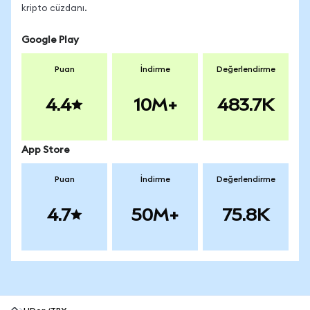
kripto cüzdanı.
Google Play
Puan
İndirme
Değerlendirme
4.4
10M+
483.7K
App Store
Puan
İndirme
Değerlendirme
4.7
50M+
75.8K