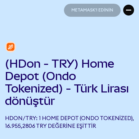
METAMASK'I EDİNİN
METAMASK'I EDİNİN
(HDon - TRY) Home
Depot (Ondo
Tokenized) - Türk Lirası
dönüştür
HDON/TRY: 1 HOME DEPOT (ONDO TOKENIZED),
16.955,2806 TRY DEĞERINE EŞITTIR