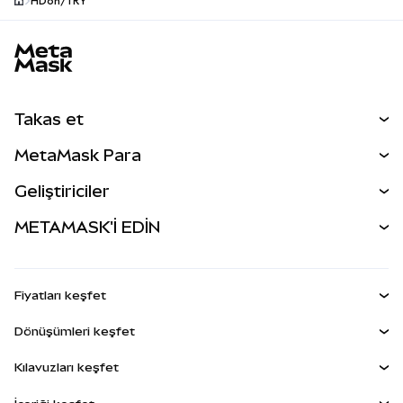
HDon/TRY
MetaMask site alt bilgisi
Takas et
Takas İşlemleri
MetaMask Para
Tahmin Et
YENİ
Kripto Al
Geliştiriciler
Perps
YENİ
MetaMask Kart
Dökümantasyon
METAMASK'İ EDİN
RWA'lar
mUSD
YENİ
Kontrol Paneli
İşlem Kalkanı
Kazan
Smart Accounts Kit
Agent Wallet
YENİ
Fiyatları keşfet
Gömülü Cüzdanlar
Snap'ler
Bitcoin Fiyatı
Dönüşümleri keşfet
MetaMask Connect
Ethereum Fiyatı
Ödüller
YENİ
BTC'den USD'ye
Solana Fiyatı
Kılavuzları keşfet
Snap'ler
Güvenlik
ETH'den USD'ye
BTC Satın Al
Shiba Inu Fiyatı
USDT'den INR'ye