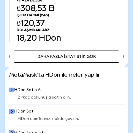
PIYASA DEĞERI
₺308,53 B
İŞLEM HACMI
(24S)
₺120,37
DOLAŞIMDAKI ARZ
18,20
HDon
DAHA FAZLA İSTATİSTİK GÖR
DAHA FAZLA İSTATİSTİK GÖR
MetaMask'ta HDon ile neler yapılır
HDon Satın Al
Birkaç dokunuşla satın alın.
HDon Sat
HDon coin'lerinizi nakde çevirin.
HDon Takas Et