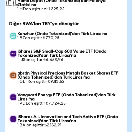
Home Depot (Ondo Tokenized)'dan Polonya
🇵🇱
Zlotisi'na
1 HDon eşittir zł 1.325,92
Diğer RWA'ları TRY'ye dönüştür
Kanzhun (Ondo Tokenized)'dan Türk Lirası'na
1 BZon eşittir ₺770,28
iShares S&P Small-Cap 600 Value ETF (Ondo
Tokenized)'dan Türk Lirası'na
1 IJSon eşittir ₺6.688,96
abrdn Physical Precious Metals Basket Shares ETF
(Ondo Tokenized)'dan Türk Lirası'na
1 GLTRon eşittir ₺9.113,52
Vanguard Energy ETF (Ondo Tokenized)'dan Türk
Lirası'na
1 VDEon eşittir ₺7.724,25
iShares A.I. Innovation and Tech Active ETF (Ondo
Tokenized)'dan Türk Lirası'na
1 BAIon eşittir ₺2.132,91