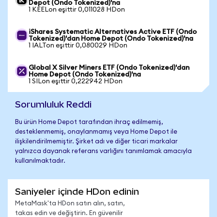
Depot (Ondo Tokenized)'na
1 KEELon eşittir 0,011028 HDon
iShares Systematic Alternatives Active ETF (Ondo
Tokenized)'dan Home Depot (Ondo Tokenized)'na
1 IALTon eşittir 0,080029 HDon
Global X Silver Miners ETF (Ondo Tokenized)'dan
Home Depot (Ondo Tokenized)'na
1 SILon eşittir 0,222942 HDon
Sorumluluk Reddi
Bu ürün Home Depot tarafından ihraç edilmemiş,
desteklenmemiş, onaylanmamış veya Home Depot ile
ilişkilendirilmemiştir. Şirket adı ve diğer ticari markalar
yalnızca dayanak referans varlığını tanımlamak amacıyla
kullanılmaktadır.
Saniyeler içinde HDon edinin
MetaMask'ta HDon satın alın, satın,
takas edin ve değiştirin. En güvenilir