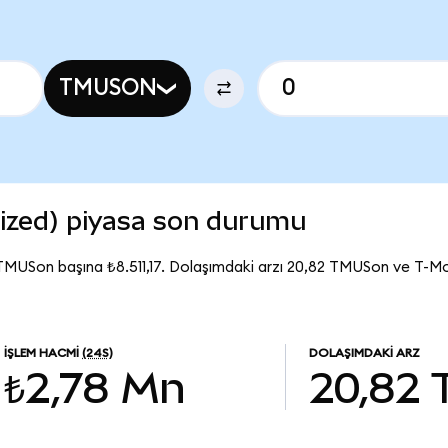
TMUSON
ized) piyasa son durumu
TMUSon başına ₺8.511,17. Dolaşımdaki arzı 20,82 TMUSon ve T-M
İŞLEM HACMI
(24S)
DOLAŞIMDAKI ARZ
₺2,78 Mn
20,82