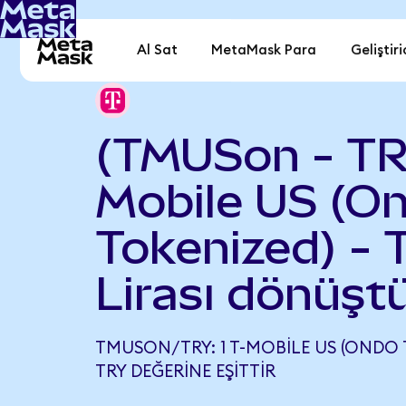
Al Sat
MetaMask Para
Geliştiri
(TMUSon - TR
Mobile US (O
Tokenized) - 
Lirası dönüşt
TMUSON/TRY: 1 T-MOBILE US (ONDO TO
TRY DEĞERINE EŞITTIR