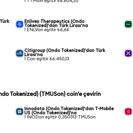
1 TTMIon eşittir ₺6.604,20
Türk
Enlivex Therapeutics (Ondo
Tokenized)'dan Türk Lirası'na
1 ENLVon eşittir ₺6,66
Citigroup (Ondo Tokenized)'dan Türk
Lirası'na
1 Con eşittir ₺6.450,13
Ondo Tokenized) (TMUSon) coin'e çevirin
Innodata (Ondo Tokenized)'dan T-Mobile
US (Ondo Tokenized)'na
1 INODon eşittir 0,350313 TMUSon