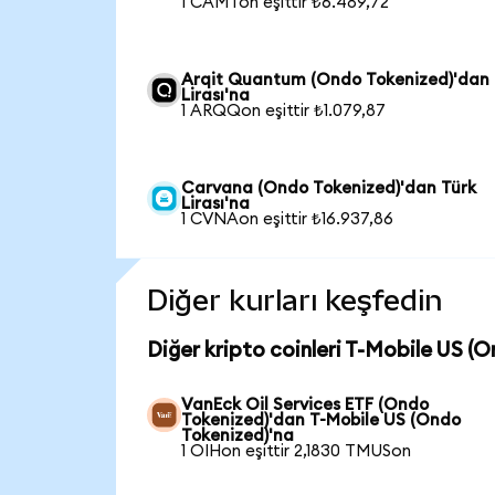
1 CAMTon eşittir ₺6.489,72
Arqit Quantum (Ondo Tokenized)'dan 
Lirası'na
1 ARQQon eşittir ₺1.079,87
Carvana (Ondo Tokenized)'dan Türk
Lirası'na
1 CVNAon eşittir ₺16.937,86
Diğer kurları keşfedin
Diğer kripto coinleri T-Mobile US (
VanEck Oil Services ETF (Ondo
Tokenized)'dan T-Mobile US (Ondo
Tokenized)'na
1 OIHon eşittir 2,1830 TMUSon