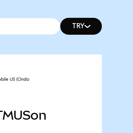
TRY
obile US (Ondo
TMUSon