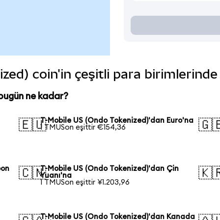
ed) coin'in çeşitli para birimlerind
bugün ne kadar?
T-Mobile US (Ondo Tokenized)'dan Euro'na
🇪🇺
🇬
1 TMUSon eşittir €154,36
pon
T-Mobile US (Ondo Tokenized)'dan Çin
🇨🇳
🇰
Yuanı'na
1 TMUSon eşittir ¥1.203,96
T-Mobile US (Ondo Tokenized)'dan Kanada