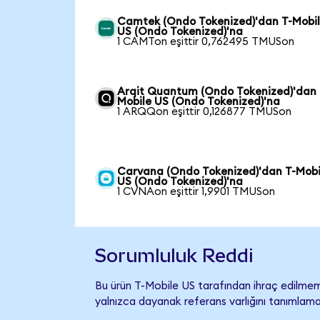
Camtek (Ondo Tokenized)'dan T-Mobi
US (Ondo Tokenized)'na
1 CAMTon eşittir 0,762495 TMUSon
Arqit Quantum (Ondo Tokenized)'dan 
Mobile US (Ondo Tokenized)'na
1 ARQQon eşittir 0,126877 TMUSon
Carvana (Ondo Tokenized)'dan T-Mobi
US (Ondo Tokenized)'na
1 CVNAon eşittir 1,9901 TMUSon
Sorumluluk Reddi
Bu ürün T-Mobile US tarafından ihraç edilmemiş
yalnızca dayanak referans varlığını tanımlama