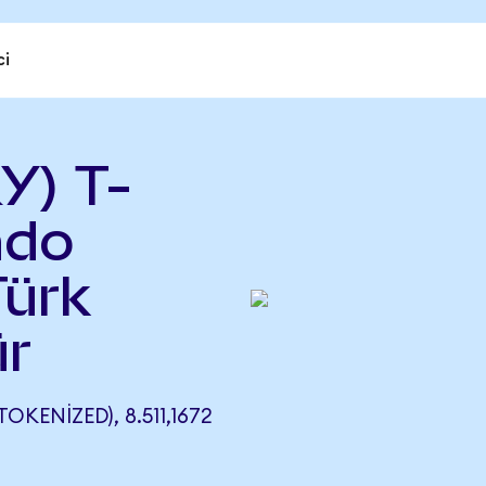
ci
Y) T-
ndo
Türk
ür
KENIZED), 8.511,1672