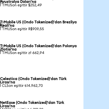

Avustralya Doları'na
1 TMUSon eşittir $252,49
T-Mobile US (Ondo Tokenized)'dan Brezilya

Reali'na
1 TMUSon eşittir R$909,55
T-Mobile US (Ondo Tokenized)'dan Polonya

Zlotisi'na
1 TMUSon eşittir zł 662,94
Celestica (Ondo Tokenized)'dan Türk
Lirası'na
1 CLSon eşittir ₺14.962,70
NetEase (Ondo Tokenized)'dan Türk
Lirası'na