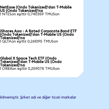
NetEase (Ondo Tokenized)'dan T-Mobile
US (Ondo Tokenized)'na
1 NTESon eşittir 0,740359 TMUSon
iShares Aaa - A Rated Corporate Bond ETF
(Ondo Tokenized)'dan T-Mobile US (Ondo
Tokenized)'na
1 QLTAon eşittir 0,261095 TMUSon
Global X Space Tech ETF (Ondo
Tokenized)'dan T-Mobile US (Ondo
Tokenized)'na
1 ORBXon eşittir 0,259078 TMUSon
lmemiştir. Şirket adı ve diğer ticari markalar