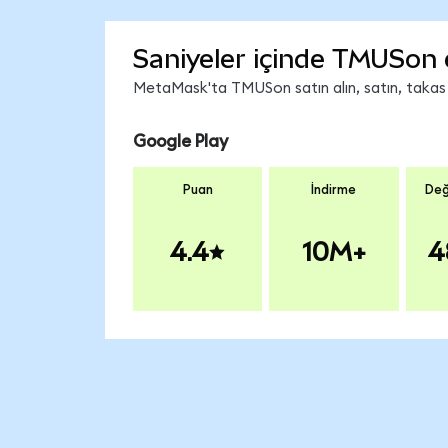
Saniyeler içinde TMUSon 
MetaMask'ta TMUSon satın alın, satın, takas ed
Google Play
Puan
İndirme
Değ
4.4
10M+
4