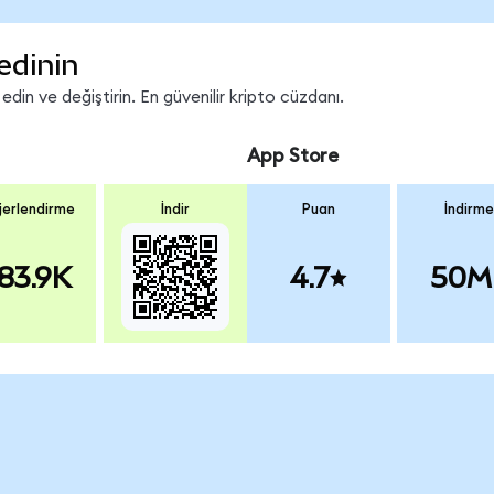
edinin
in ve değiştirin. En güvenilir kripto cüzdanı.
App Store
erlendirme
İndir
Puan
İndirme
83.9K
4.7
50M