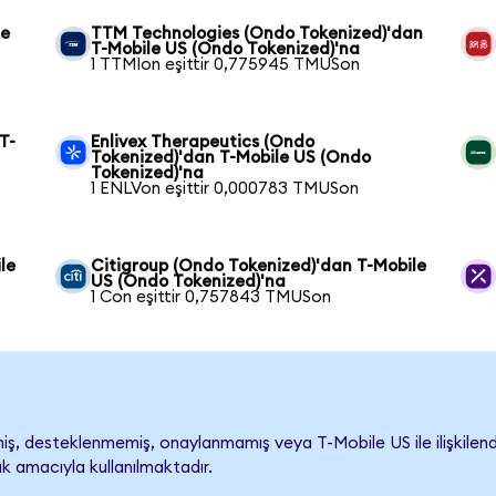
le
TTM Technologies (Ondo Tokenized)'dan
T-Mobile US (Ondo Tokenized)'na
1 TTMIon eşittir 0,775945 TMUSon
T-
Enlivex Therapeutics (Ondo
Tokenized)'dan T-Mobile US (Ondo
Tokenized)'na
1 ENLVon eşittir 0,000783 TMUSon
le
Citigroup (Ondo Tokenized)'dan T-Mobile
US (Ondo Tokenized)'na
1 Con eşittir 0,757843 TMUSon
, desteklenmemiş, onaylanmamış veya T-Mobile US ile ilişkilendiri
k amacıyla kullanılmaktadır.