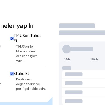
eler yapılır
İşlem Yap
TMUSon Takas
Et
e
TMUSon ile
blokzincirleri
arasında işlem
15dk
30dk
yapın.
Stake Et
Kriptonuzu
a
değerlendirin ve
pasif gelir elde edin.