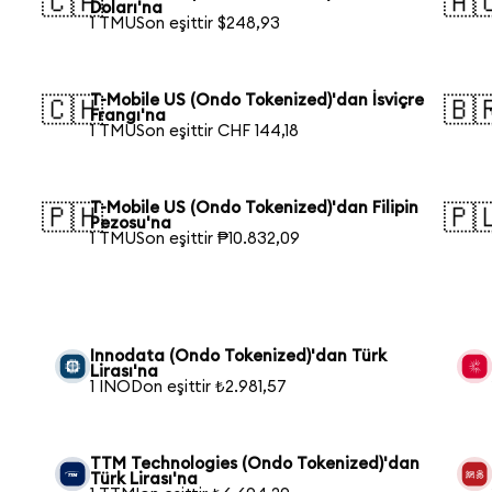
🇨🇦
🇦
Doları'na
1 TMUSon eşittir $248,93
T-Mobile US (Ondo Tokenized)'dan İsviçre
🇨🇭
🇧
Frangı'na
1 TMUSon eşittir CHF 144,18
T-Mobile US (Ondo Tokenized)'dan Filipin
🇵🇭
🇵
Pezosu'na
1 TMUSon eşittir ₱10.832,09
Innodata (Ondo Tokenized)'dan Türk
Lirası'na
1 INODon eşittir ₺2.981,57
TTM Technologies (Ondo Tokenized)'dan
Türk Lirası'na