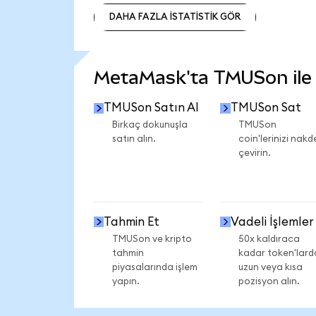
DAHA FAZLA İSTATİSTİK GÖR
DAHA FAZLA İSTATİSTİK GÖR
MetaMask'ta TMUSon ile n
TMUSon Satın Al
TMUSon Sat
Birkaç dokunuşla
TMUSon
satın alın.
coin'lerinizi nakd
çevirin.
Tahmin Et
Vadeli İşlemler
TMUSon ve kripto
50x kaldıraca
tahmin
kadar token'lard
piyasalarında işlem
uzun veya kısa
yapın.
pozisyon alın.