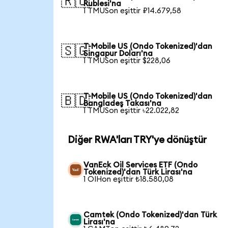
🇷🇺
Rublesi'na
1 TMUSon eşittir ₽14.679,58
T-Mobile US (Ondo Tokenized)'dan
🇸🇬
Singapur Doları'na
1 TMUSon eşittir $228,06
T-Mobile US (Ondo Tokenized)'dan
🇧🇩
Bangladeş Takası'na
1 TMUSon eşittir ৳22.022,82
Diğer RWA'ları TRY'ye dönüştür
VanEck Oil Services ETF (Ondo
Tokenized)'dan Türk Lirası'na
1 OIHon eşittir ₺18.580,08
Camtek (Ondo Tokenized)'dan Türk
Lirası'na