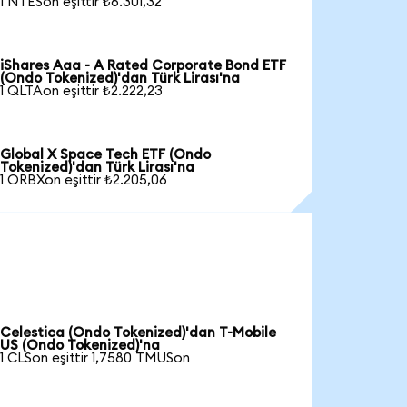
1 NTESon eşittir ₺6.301,32
iShares Aaa - A Rated Corporate Bond ETF
(Ondo Tokenized)'dan Türk Lirası'na
1 QLTAon eşittir ₺2.222,23
Global X Space Tech ETF (Ondo
Tokenized)'dan Türk Lirası'na
1 ORBXon eşittir ₺2.205,06
Celestica (Ondo Tokenized)'dan T-Mobile
US (Ondo Tokenized)'na
1 CLSon eşittir 1,7580 TMUSon