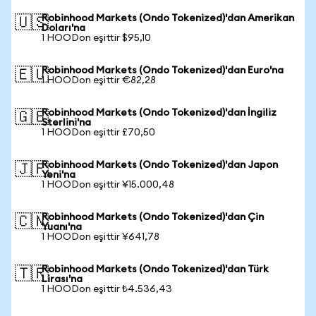
Robinhood Markets (Ondo Tokenized)'dan Amerikan
🇺🇸
Doları'na
1 HOODon eşittir $95,10
Robinhood Markets (Ondo Tokenized)'dan Euro'na
🇪🇺
1 HOODon eşittir €82,28
Robinhood Markets (Ondo Tokenized)'dan İngiliz
🇬🇧
Sterlini'na
1 HOODon eşittir £70,50
Robinhood Markets (Ondo Tokenized)'dan Japon
🇯🇵
Yeni'na
1 HOODon eşittir ¥15.000,48
Robinhood Markets (Ondo Tokenized)'dan Çin
🇨🇳
Yuanı'na
1 HOODon eşittir ¥641,78
Robinhood Markets (Ondo Tokenized)'dan Türk
🇹🇷
Lirası'na
1 HOODon eşittir ₺4.536,43