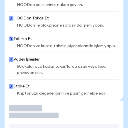
HOODon coin'lerinizi nakde çevirin.
HOODon Takas Et
HOODon ile blokzincirleri arasında işlem yapın.
Tahmin Et
HOODon ve kripto tahmin piyasalarında işlem yapın.
Vadeli İşlemler
50x kaldıraca kadar token'larda uzun veya kısa
pozisyon alın.
Stake Et
Kriptonuzu değerlendirin ve pasif gelir elde edin.
İşlem Yap