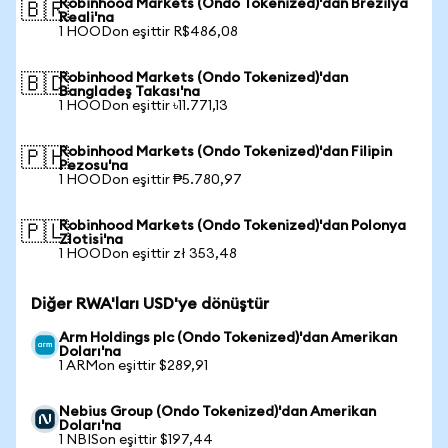
Robinhood Markets (Ondo Tokenized)'dan Brezilya
🇧🇷
Reali'na
1 HOODon eşittir R$486,08
Robinhood Markets (Ondo Tokenized)'dan
🇧🇩
Bangladeş Takası'na
1 HOODon eşittir ৳11.771,13
Robinhood Markets (Ondo Tokenized)'dan Filipin
🇵🇭
Pezosu'na
1 HOODon eşittir ₱5.780,97
Robinhood Markets (Ondo Tokenized)'dan Polonya
🇵🇱
Zlotisi'na
1 HOODon eşittir zł 353,48
Diğer RWA'ları USD'ye dönüştür
Arm Holdings plc (Ondo Tokenized)'dan Amerikan
Doları'na
1 ARMon eşittir $289,91
Nebius Group (Ondo Tokenized)'dan Amerikan
Doları'na
1 NBISon eşittir $197,44