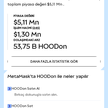
toplam piyasa değeri $5,11 Mn .
PIYASA DEĞERI
$5,11 Mn
İŞLEM HACMI
(24S)
$1,30 Mn
DOLAŞIMDAKI ARZ
53,75 B
HOODon
DAHA FAZLA İSTATİSTİK GÖR
DAHA FAZLA İSTATİSTİK GÖR
MetaMask'ta HOODon ile neler yapılır
HOODon Satın Al
Birkaç dokunuşla satın alın.
HOODon Sat