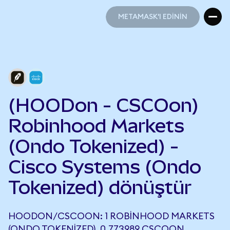
METAMASK'I EDİNİN
METAMASK'I EDİNİN
(HOODon - CSCOon)
Robinhood Markets
(Ondo Tokenized) -
Cisco Systems (Ondo
Tokenized) dönüştür
HOODON/CSCOON: 1 ROBINHOOD MARKETS
(ONDO TOKENIZED), 0,773989 CSCOON