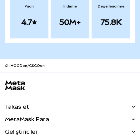
Puan
İndirme
Değerlendirme
4.7
50M+
75.8K
HOODon/CSCOon
MetaMask site alt bilgisi
Takas et
Takas İşlemleri
MetaMask Para
Tahmin Et
YENİ
Kripto Al
Geliştiriciler
Perps
YENİ
MetaMask Kart
Dökümantasyon