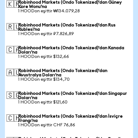
Robinhood Markets (Ondo Tokenized)'dan Güney
🇰🇷
Kore Wonu'na
1 HOODon eşittir ₩134.079,28
Robinhood Markets (Ondo Tokenized)'dan Rus
🇷🇺
Rublesi'na
1 HOODon eşittir ₽7.826,89
Robinhood Markets (Ondo Tokenized)'dan Kanada
🇨🇦
Doları'na
1 HOODon eşittir $132,66
Robinhood Markets (Ondo Tokenized)'dan
🇦🇺
Avustralya Doları'na
1 HOODon eşittir $134,70
Robinhood Markets (Ondo Tokenized)'dan Singapur
🇸🇬
Doları'na
1 HOODon eşittir $121,60
Robinhood Markets (Ondo Tokenized)'dan İsviçre
🇨🇭
Frangı'na
1 HOODon eşittir CHF 76,86