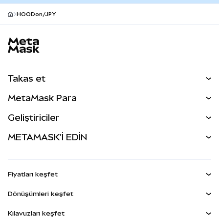
HOODon/JPY
MetaMask site alt bilgisi
Takas et
Takas İşlemleri
MetaMask Para
Tahmin Et
YENİ
Kripto Al
Geliştiriciler
Perps
YENİ
MetaMask Kart
Dökümantasyon
METAMASK'İ EDİN
RWA'lar
mUSD
YENİ
Kontrol Paneli
İşlem Kalkanı
Kazan
Smart Accounts Kit
Agent Wallet
YENİ
Fiyatları keşfet
Gömülü Cüzdanlar
Snap'ler
Bitcoin Fiyatı
Dönüşümleri keşfet
MetaMask Connect
Ethereum Fiyatı
Ödüller
YENİ
BTC'den USD'ye
Solana Fiyatı
Kılavuzları keşfet
Snap'ler
Güvenlik
ETH'den USD'ye