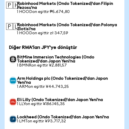
Robinhood Markets (Ondo Tokenized)'dan Filipin
🇵🇭
Pezosu'na
1 HOODon eşittir ₱5.674,80
Robinhood Markets (Ondo Tokenized)'dan Polonya
🇵🇱
Zlotisi'na
1 HOODon eşittir zł 347,59
Diğer RWA'ları JPY'ye dönüştür
BitMine Immersion Technologies (Ondo
Tokenized)'dan Japon Yeni'na
1 BMNRon eşittir ¥2.881,57
Arm Holdings plc (Ondo Tokenized)'dan Japon
Yeni'na
1 ARMon eşittir ¥44.743,25
Eli Lilly (Ondo Tokenized)'dan Japon Yeni'na
1 LLYon eşittir ¥186.145,35
Lockheed (Ondo Tokenized)'dan Japon Yeni'na
1 LMTon eşittir ¥93.717,32