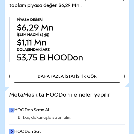
toplam piyasa değeri $6,29 Mn .
PIYASA DEĞERI
$6,29 Mn
İŞLEM HACMI
(24S)
$1,11 Mn
DOLAŞIMDAKI ARZ
53,75 B
HOODon
DAHA FAZLA İSTATİSTİK GÖR
DAHA FAZLA İSTATİSTİK GÖR
MetaMask'ta HOODon ile neler yapılır
HOODon Satın Al
Birkaç dokunuşla satın alın.
HOODon Sat