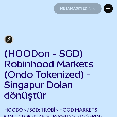
METAMASK'I EDİNİN
METAMASK'I EDİNİN
(HOODon - SGD)
Robinhood Markets
(Ondo Tokenized) -
Singapur Doları
dönüştür
HOODON/SGD: 1 ROBINHOOD MARKETS
(ONDO TOKENIZED), 116,9541 SGD DEĞERINE