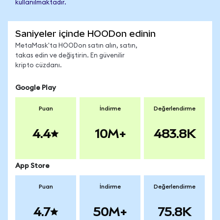
kullanılmaktadır.
Saniyeler içinde HOODon edinin
MetaMask'ta HOODon satın alın, satın,
takas edin ve değiştirin. En güvenilir
kripto cüzdanı.
Google Play
Puan
İndirme
Değerlendirme
4.4
10M+
483.8K
App Store
Puan
İndirme
Değerlendirme
4.7
50M+
75.8K