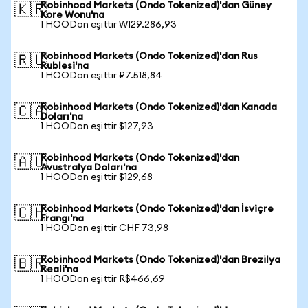
Robinhood Markets (Ondo Tokenized)'dan Güney
🇰🇷
Kore Wonu'na
1 HOODon eşittir ₩129.286,93
Robinhood Markets (Ondo Tokenized)'dan Rus
🇷🇺
Rublesi'na
1 HOODon eşittir ₽7.518,84
Robinhood Markets (Ondo Tokenized)'dan Kanada
🇨🇦
Doları'na
1 HOODon eşittir $127,93
Robinhood Markets (Ondo Tokenized)'dan
🇦🇺
Avustralya Doları'na
1 HOODon eşittir $129,68
Robinhood Markets (Ondo Tokenized)'dan İsviçre
🇨🇭
Frangı'na
1 HOODon eşittir CHF 73,98
Robinhood Markets (Ondo Tokenized)'dan Brezilya
🇧🇷
Reali'na
1 HOODon eşittir R$466,69