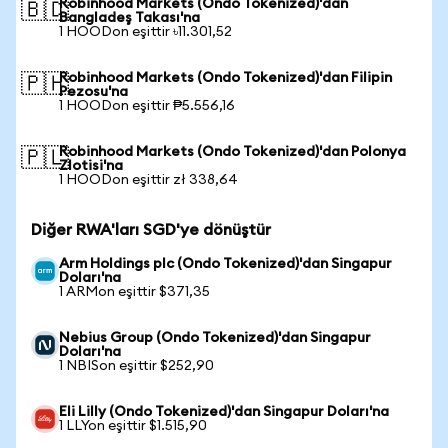
Robinhood Markets (Ondo Tokenized)'dan
🇧🇩
Bangladeş Takası'na
1 HOODon eşittir ৳11.301,52
Robinhood Markets (Ondo Tokenized)'dan Filipin
🇵🇭
Pezosu'na
1 HOODon eşittir ₱5.556,16
Robinhood Markets (Ondo Tokenized)'dan Polonya
🇵🇱
Zlotisi'na
1 HOODon eşittir zł 338,64
Diğer RWA'ları SGD'ye dönüştür
Arm Holdings plc (Ondo Tokenized)'dan Singapur
Doları'na
1 ARMon eşittir $371,35
Nebius Group (Ondo Tokenized)'dan Singapur
Doları'na
1 NBISon eşittir $252,90
Eli Lilly (Ondo Tokenized)'dan Singapur Doları'na
1 LLYon eşittir $1.515,90