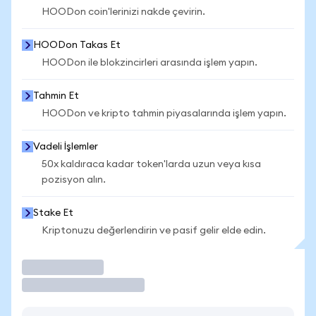
HOODon coin'lerinizi nakde çevirin.
HOODon Takas Et
HOODon ile blokzincirleri arasında işlem yapın.
Tahmin Et
HOODon ve kripto tahmin piyasalarında işlem yapın.
Vadeli İşlemler
50x kaldıraca kadar token'larda uzun veya kısa
pozisyon alın.
Stake Et
Kriptonuzu değerlendirin ve pasif gelir elde edin.
İşlem Yap