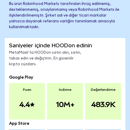
Bu ürün Robinhood Markets tarafından ihraç edilmemiş,
desteklenmemiş, onaylanmamış veya Robinhood Markets ile
ilişkilendirilmemiştir. Şirket adı ve diğer ticari markalar
yalnızca dayanak referans varlığını tanımlamak amacıyla
kullanılmaktadır.
Saniyeler içinde HOODon edinin
MetaMask'ta HOODon satın alın, satın,
takas edin ve değiştirin. En güvenilir
kripto cüzdanı.
Google Play
Puan
İndirme
Değerlendirme
4.4
10M+
483.9K
App Store