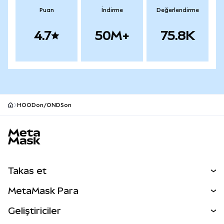
Puan
İndirme
Değerlendirme
4.7
50M+
75.8K
HOODon/ONDSon
MetaMask site alt bilgisi
Takas et
Takas İşlemleri
MetaMask Para
Tahmin Et
YENİ
Kripto Al
Geliştiriciler
Perps
YENİ
MetaMask Kart
Dökümantasyon