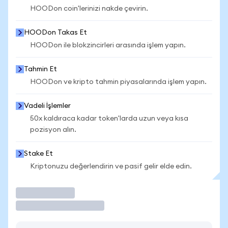
HOODon coin'lerinizi nakde çevirin.
HOODon Takas Et
HOODon ile blokzincirleri arasında işlem yapın.
Tahmin Et
HOODon ve kripto tahmin piyasalarında işlem yapın.
Vadeli İşlemler
50x kaldıraca kadar token'larda uzun veya kısa
pozisyon alın.
Stake Et
Kriptonuzu değerlendirin ve pasif gelir elde edin.
İşlem Yap