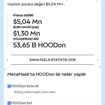
toplam piyasa değeri $5,04 Mn .
PIYASA DEĞERI
$5,04 Mn
İŞLEM HACMI
(24S)
$1,30 Mn
DOLAŞIMDAKI ARZ
53,65 B
HOODon
DAHA FAZLA İSTATİSTİK GÖR
DAHA FAZLA İSTATİSTİK GÖR
MetaMask'ta HOODon ile neler yapılır
HOODon Satın Al
Birkaç dokunuşla satın alın.
HOODon Sat