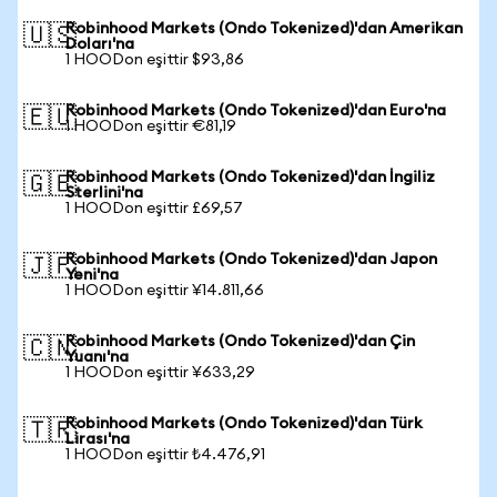
Robinhood Markets (Ondo Tokenized)'dan Amerikan
🇺🇸
Doları'na
1 HOODon eşittir $93,86
Robinhood Markets (Ondo Tokenized)'dan Euro'na
🇪🇺
1 HOODon eşittir €81,19
Robinhood Markets (Ondo Tokenized)'dan İngiliz
🇬🇧
Sterlini'na
1 HOODon eşittir £69,57
Robinhood Markets (Ondo Tokenized)'dan Japon
🇯🇵
Yeni'na
1 HOODon eşittir ¥14.811,66
Robinhood Markets (Ondo Tokenized)'dan Çin
🇨🇳
Yuanı'na
1 HOODon eşittir ¥633,29
Robinhood Markets (Ondo Tokenized)'dan Türk
🇹🇷
Lirası'na
1 HOODon eşittir ₺4.476,91