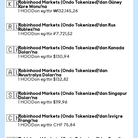
Robinhood Markets (Ondo Tokenized)'dan Güney
🇰🇷
Kore Wonu'na
1 HOODon eşittir ₩132.145,26
Robinhood Markets (Ondo Tokenized)'dan Rus
🇷🇺
Rublesi'na
1 HOODon eşittir ₽7.721,52
Robinhood Markets (Ondo Tokenized)'dan Kanada
🇨🇦
Doları'na
1 HOODon eşittir $130,94
Robinhood Markets (Ondo Tokenized)'dan
🇦🇺
Avustralya Doları'na
1 HOODon eşittir $132,82
Robinhood Markets (Ondo Tokenized)'dan Singapur
🇸🇬
Doları'na
1 HOODon eşittir $119,96
Robinhood Markets (Ondo Tokenized)'dan İsviçre
🇨🇭
Frangı'na
1 HOODon eşittir CHF 75,84