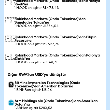
Robinhood Markets (Ondo Tokenized)'dan Brezilya
🇧🇷
Reali'na
1 HOODon eşittir R$478,43
Robinhood Markets (Ondo Tokenized)'dan
🇧🇩
Bangladeş Takası'na
1 HOODon eşittir ৳11.584,04
Robinhood Markets (Ondo Tokenized)'dan Filipin
🇵🇭
Pezosu'na
1 HOODon eşittir ₱5.697,75
Robinhood Markets (Ondo Tokenized)'dan Polonya
🇵🇱
Zlotisi'na
1 HOODon eşittir zł 348,71
Diğer RWA'ları USD'ye dönüştür
BitMine Immersion Technologies (Ondo
Tokenized)'dan Amerikan Doları'na
1 BMNRon eşittir $18,26
Arm Holdings plc (Ondo Tokenized)'dan Amerikan
Doları'na
1 ARMon eşittir $283,53