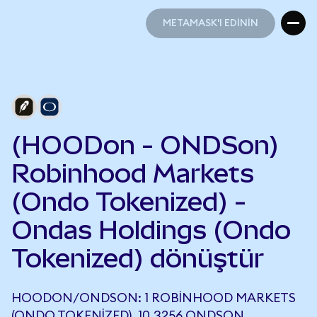
METAMASK'I EDİNİN
METAMASK'I EDİNİN
(HOODon - ONDSon)
Robinhood Markets
(Ondo Tokenized) -
Ondas Holdings (Ondo
Tokenized) dönüştür
HOODON/ONDSON: 1 ROBINHOOD MARKETS
(ONDO TOKENIZED), 10,3256 ONDSON