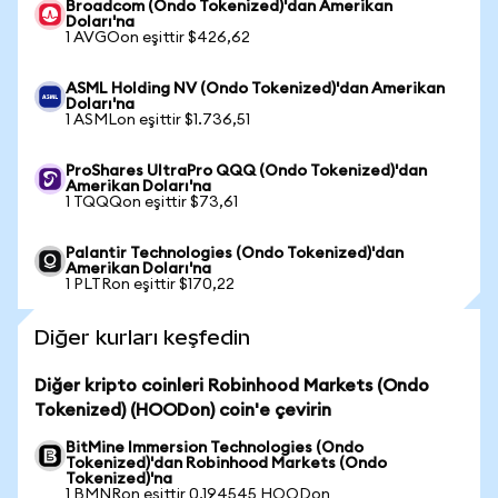
Broadcom (Ondo Tokenized)'dan Amerikan
Doları'na
1 AVGOon eşittir $426,62
ASML Holding NV (Ondo Tokenized)'dan Amerikan
Doları'na
1 ASMLon eşittir $1.736,51
ProShares UltraPro QQQ (Ondo Tokenized)'dan
Amerikan Doları'na
1 TQQQon eşittir $73,61
Palantir Technologies (Ondo Tokenized)'dan
Amerikan Doları'na
1 PLTRon eşittir $170,22
Diğer kurları keşfedin
Diğer kripto coinleri Robinhood Markets (Ondo
Tokenized) (HOODon) coin'e çevirin
BitMine Immersion Technologies (Ondo
Tokenized)'dan Robinhood Markets (Ondo
Tokenized)'na
1 BMNRon eşittir 0,194545 HOODon