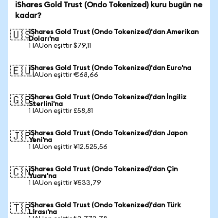
iShares Gold Trust (Ondo Tokenized) kuru bugün ne
kadar?
iShares Gold Trust (Ondo Tokenized)'dan Amerikan
🇺🇸
Doları'na
1 IAUon eşittir $79,11
iShares Gold Trust (Ondo Tokenized)'dan Euro'na
🇪🇺
1 IAUon eşittir €68,66
iShares Gold Trust (Ondo Tokenized)'dan İngiliz
🇬🇧
Sterlini'na
1 IAUon eşittir £58,81
iShares Gold Trust (Ondo Tokenized)'dan Japon
🇯🇵
Yeni'na
1 IAUon eşittir ¥12.525,56
iShares Gold Trust (Ondo Tokenized)'dan Çin
🇨🇳
Yuanı'na
1 IAUon eşittir ¥533,79
iShares Gold Trust (Ondo Tokenized)'dan Türk
🇹🇷
Lirası'na