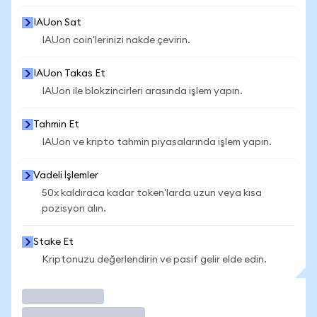
IAUon Sat
IAUon coin'lerinizi nakde çevirin.
IAUon Takas Et
IAUon ile blokzincirleri arasında işlem yapın.
Tahmin Et
IAUon ve kripto tahmin piyasalarında işlem yapın.
Vadeli İşlemler
50x kaldıraca kadar token'larda uzun veya kısa
pozisyon alın.
Stake Et
Kriptonuzu değerlendirin ve pasif gelir elde edin.
İşlem Yap