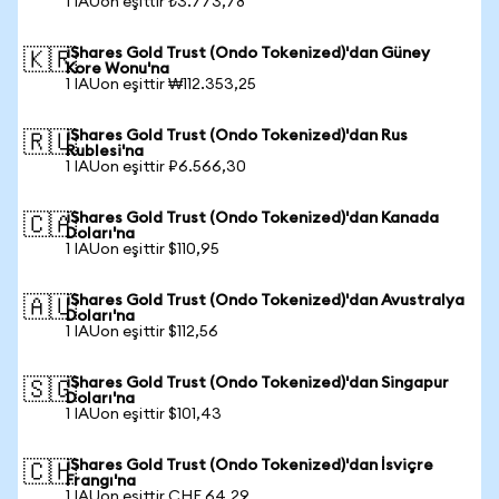
1 IAUon eşittir ₺3.773,78
iShares Gold Trust (Ondo Tokenized)'dan Güney
🇰🇷
Kore Wonu'na
1 IAUon eşittir ₩112.353,25
iShares Gold Trust (Ondo Tokenized)'dan Rus
🇷🇺
Rublesi'na
1 IAUon eşittir ₽6.566,30
iShares Gold Trust (Ondo Tokenized)'dan Kanada
🇨🇦
Doları'na
1 IAUon eşittir $110,95
iShares Gold Trust (Ondo Tokenized)'dan Avustralya
🇦🇺
Doları'na
1 IAUon eşittir $112,56
iShares Gold Trust (Ondo Tokenized)'dan Singapur
🇸🇬
Doları'na
1 IAUon eşittir $101,43
iShares Gold Trust (Ondo Tokenized)'dan İsviçre
🇨🇭
Frangı'na
1 IAUon eşittir CHF 64,29