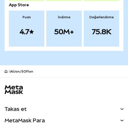
App Store
Puan
İndirme
Değerlendirme
4.7
50M+
75.8K
IAUon/SOFIon
MetaMask site alt bilgisi
Takas et
Takas İşlemleri
MetaMask Para
Tahmin Et
YENİ
Kripto Al