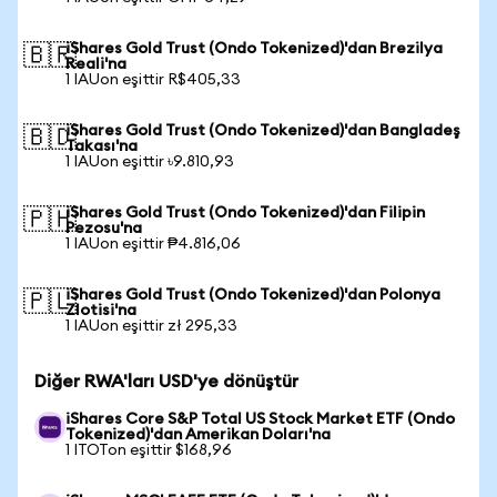
iShares Gold Trust (Ondo Tokenized)'dan Brezilya
🇧🇷
Reali'na
1 IAUon eşittir R$405,33
iShares Gold Trust (Ondo Tokenized)'dan Bangladeş
🇧🇩
Takası'na
1 IAUon eşittir ৳9.810,93
iShares Gold Trust (Ondo Tokenized)'dan Filipin
🇵🇭
Pezosu'na
1 IAUon eşittir ₱4.816,06
iShares Gold Trust (Ondo Tokenized)'dan Polonya
🇵🇱
Zlotisi'na
1 IAUon eşittir zł 295,33
Diğer RWA'ları USD'ye dönüştür
iShares Core S&P Total US Stock Market ETF (Ondo
Tokenized)'dan Amerikan Doları'na
1 ITOTon eşittir $168,96