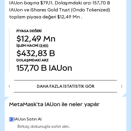
IAUon başına $79,11. Dolaşımdaki arzı 157,70 B
IAUon ve iShares Gold Trust (Ondo Tokenized)
toplam piyasa değeri $12,49 Mn .
PIYASA DEĞERI
$12,49 Mn
İŞLEM HACMI
(24S)
$432,83 B
DOLAŞIMDAKI ARZ
157,70 B
IAUon
DAHA FAZLA İSTATİSTİK GÖR
DAHA FAZLA İSTATİSTİK GÖR
MetaMask'ta IAUon ile neler yapılır
IAUon Satın Al
Birkaç dokunuşla satın alın.