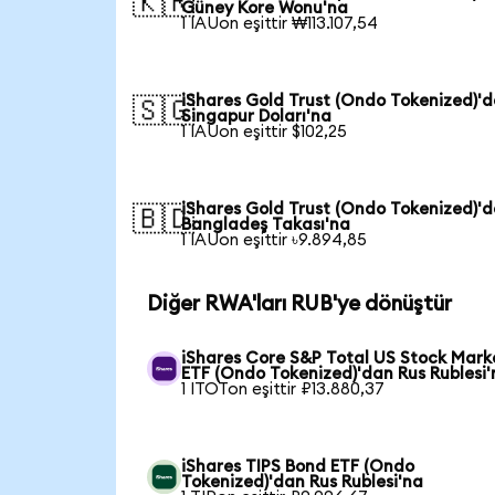
🇰🇷
Güney Kore Wonu'na
1 IAUon eşittir ₩113.107,54
iShares Gold Trust (Ondo Tokenized)'
🇸🇬
Singapur Doları'na
1 IAUon eşittir $102,25
iShares Gold Trust (Ondo Tokenized)'
🇧🇩
Bangladeş Takası'na
1 IAUon eşittir ৳9.894,85
Diğer RWA'ları RUB'ye dönüştür
iShares Core S&P Total US Stock Mark
ETF (Ondo Tokenized)'dan Rus Rublesi'
1 ITOTon eşittir ₽13.880,37
iShares TIPS Bond ETF (Ondo
Tokenized)'dan Rus Rublesi'na