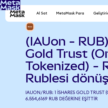
Al Sat
MetaMask Para
Geliştiri
(IAUon - RUB)
Gold Trust (
Tokenized) - 
Rublesi dönüş
IAUON/RUB: 1 ISHARES GOLD TRUST 
6.554,6169 RUB DEĞERINE EŞITTIR