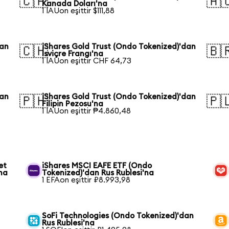
🇨🇦
🇦
Kanada Doları'na
1 IAUon eşittir $111,88
dan
iShares Gold Trust (Ondo Tokenized)'dan
🇨🇭
🇧
İsviçre Frangı'na
1 IAUon eşittir CHF 64,73
dan
iShares Gold Trust (Ondo Tokenized)'dan
🇵🇭
🇵
Filipin Pezosu'na
1 IAUon eşittir ₱4.860,48
et
iShares MSCI EAFE ETF (Ondo
na
Tokenized)'dan Rus Rublesi'na
1 EFAon eşittir ₽8.993,98
SoFi Technologies (Ondo Tokenized)'dan
Rus Rublesi'na