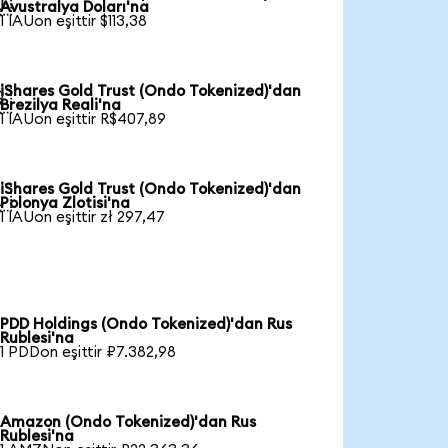

Avustralya Doları'na
1 IAUon eşittir $113,38
iShares Gold Trust (Ondo Tokenized)'dan

Brezilya Reali'na
1 IAUon eşittir R$407,89
iShares Gold Trust (Ondo Tokenized)'dan

Polonya Zlotisi'na
1 IAUon eşittir zł 297,47
PDD Holdings (Ondo Tokenized)'dan Rus
Rublesi'na
1 PDDon eşittir ₽7.382,98
Amazon (Ondo Tokenized)'dan Rus
Rublesi'na