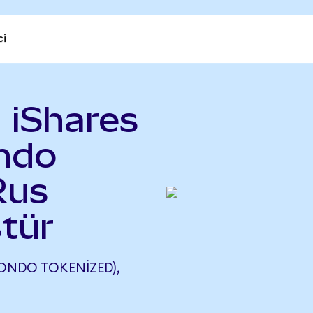
ci
 iShares
Ondo
Rus
tür
(ONDO TOKENIZED),