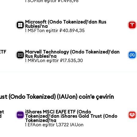
1 SOFIon eşittir ₽1.495,98
Microsoft (Ondo Tokenized)'dan Rus
Rublesi'na
1 MSFTon eşittir ₽40.894,35
ETF
Marvell Technology (Ondo Tokenized)'dan
Rus Rublesi'na
1 MRVLon eşittir ₽17.535,30
rust (Ondo Tokenized) (IAUon) coin'e çevirin
et
iShares MSCI EAFE ETF (Ondo
d
Tokenized)'dan iShares Gold Trust (Ondo
Tokenized)'na
1 EFAon eşittir 1,3722 IAUon