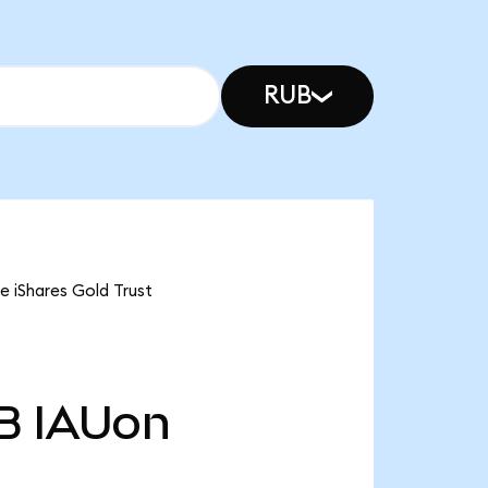
RUB
e iShares Gold Trust
B
IAUon