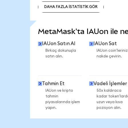
DAHA FAZLA İSTATİSTİK GÖR
DAHA FAZLA İSTATİSTİK GÖR
MetaMask'ta IAUon ile nel
IAUon Satın Al
IAUon Sat
Birkaç dokunuşla
IAUon coin'leriniz
satın alın.
nakde çevirin.
Tahmin Et
Vadeli İşlemler
IAUon ve kripto
50x kaldıraca
tahmin
kadar token'lard
piyasalarında işlem
uzun veya kısa
yapın.
pozisyon alın.