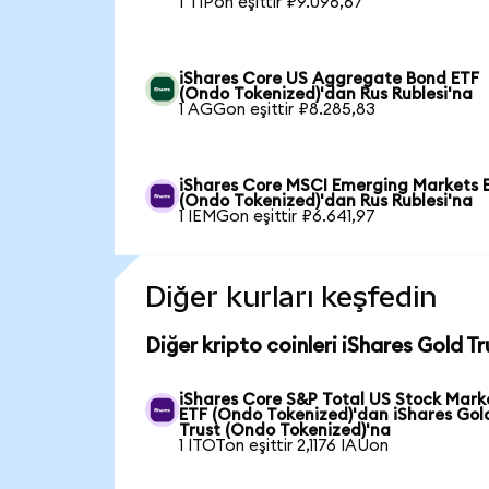
1 TIPon eşittir ₽9.096,67
iShares Core US Aggregate Bond ETF
(Ondo Tokenized)'dan Rus Rublesi'na
1 AGGon eşittir ₽8.285,83
iShares Core MSCI Emerging Markets 
(Ondo Tokenized)'dan Rus Rublesi'na
1 IEMGon eşittir ₽6.641,97
Diğer kurları keşfedin
Diğer kripto coinleri iShares Gold T
iShares Core S&P Total US Stock Mark
ETF (Ondo Tokenized)'dan iShares Gol
Trust (Ondo Tokenized)'na
1 ITOTon eşittir 2,1176 IAUon