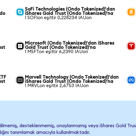
SoFi Technologies (Ondo Tokenized)'dan
ndo
iShares Gold Trust (Ondo Tokenized)'na
1 SOFIon eşittir 0,228234 IAUon
Microsoft (Ondo Tokenized)'dan iShares
ust
Gold Trust (Ondo Tokenized)'na
1 MSFTon eşittir 6,2390 IAUon
ETF
Marvell Technology (Ondo Tokenized)'dan
ust
iShares Gold Trust (Ondo Tokenized)'na
1 MRVLon eşittir 2,6753 IAUon
ilmemiş, desteklenmemiş, onaylanmamış veya iShares Gold Trust ile 
lığını tanımlamak amacıyla kullanılmaktadır.