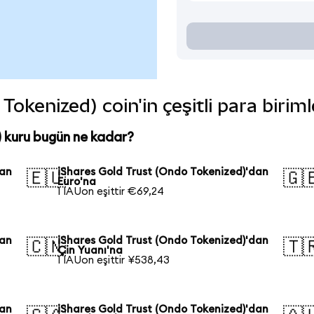
Tokenized) coin'in çeşitli para birim
) kuru bugün ne kadar?
dan
iShares Gold Trust (Ondo Tokenized)'dan
🇪🇺
🇬
Euro'na
1 IAUon eşittir €69,24
dan
iShares Gold Trust (Ondo Tokenized)'dan
🇨🇳
🇹
Çin Yuanı'na
1 IAUon eşittir ¥538,43
dan
iShares Gold Trust (Ondo Tokenized)'dan