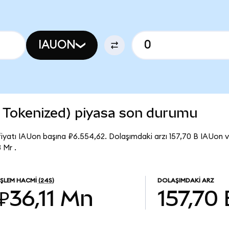
IAUON
o Tokenized) piyasa son durumu
iyatı IAUon başına ₽6.554,62. Dolaşımdaki arzı 157,70 B IAUon v
 Mr .
İŞLEM HACMI
(24S)
DOLAŞIMDAKI ARZ
₽36,11 Mn
157,70 