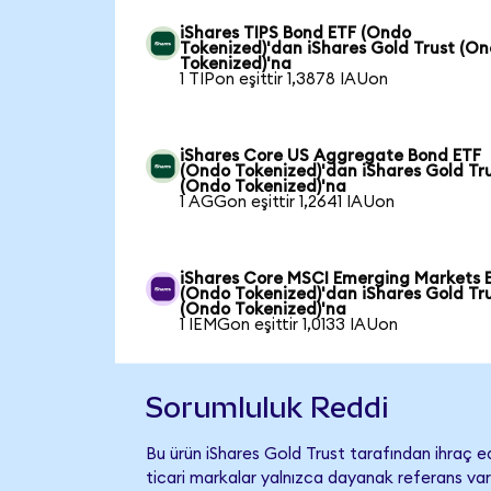
iShares TIPS Bond ETF (Ondo
Tokenized)'dan iShares Gold Trust (O
Tokenized)'na
1 TIPon eşittir 1,3878 IAUon
iShares Core US Aggregate Bond ETF
(Ondo Tokenized)'dan iShares Gold Tr
(Ondo Tokenized)'na
1 AGGon eşittir 1,2641 IAUon
iShares Core MSCI Emerging Markets 
(Ondo Tokenized)'dan iShares Gold Tr
(Ondo Tokenized)'na
1 IEMGon eşittir 1,0133 IAUon
Sorumluluk Reddi
Bu ürün iShares Gold Trust tarafından ihraç ed
ticari markalar yalnızca dayanak referans var