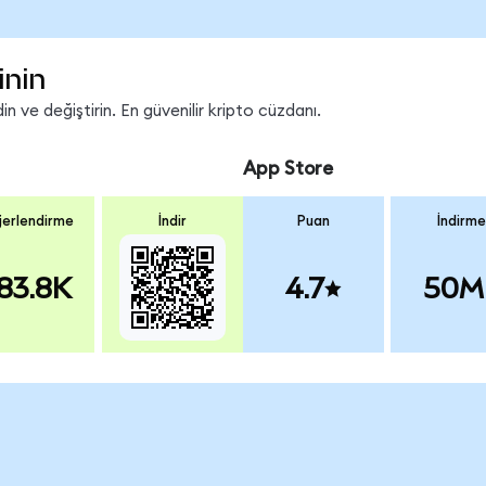
inin
n ve değiştirin. En güvenilir kripto cüzdanı.
App Store
erlendirme
İndir
Puan
İndirme
83.8K
4.7
50M