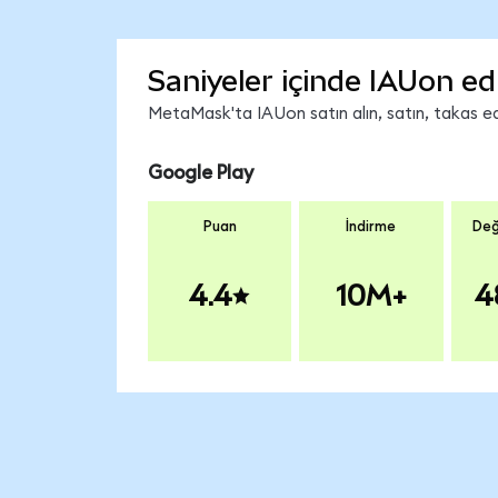
Saniyeler içinde IAUon ed
MetaMask'ta IAUon satın alın, satın, takas edi
Google Play
Puan
İndirme
Değ
4.4
10M+
4