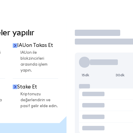
er yapılır
İşlem Yap
IAUon Takas Et
i
IAUon ile
blokzincirleri
arasında işlem
yapın.
15dk
30dk
Stake Et
Kriptonuzu
a
değerlendirin ve
pasif gelir elde edin.