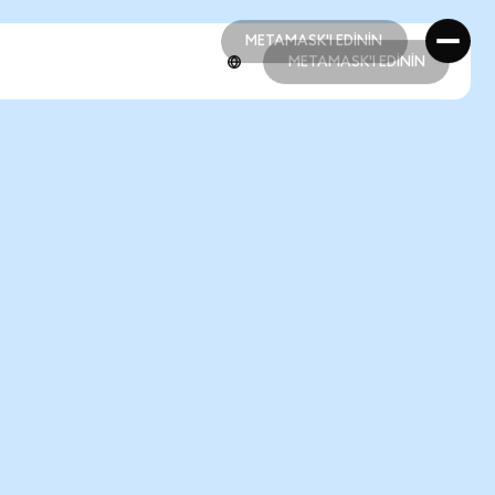
METAMASK'I EDİNİN
METAMASK'I EDİNİN
METAMASK'I EDİNİN
METAMASK'I EDİNİN