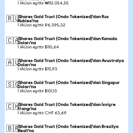
1 IAUon eşittir ₩112.054,55
iShares Gold Trust (Ondo Tokenized)'dan Rus
🇷🇺
Rublesi'na
1 IAUon eşittir ₽6.395,32
iShares Gold Trust (Ondo Tokenized)'dan Kanada
🇨🇦
Doları'na
1 IAUon eşittir $110,64
iShares Gold Trust (Ondo Tokenized)'dan Avustralya
🇦🇺
Doları'na
1 IAUon eşittir $111,93
iShares Gold Trust (Ondo Tokenized)'dan Singapur
🇸🇬
Doları'na
1 IAUon eşittir $101,13
iShares Gold Trust (Ondo Tokenized)'dan İsviçre
🇨🇭
Frangı'na
1 IAUon eşittir CHF 63,69
iShares Gold Trust (Ondo Tokenized)'dan Brezilya
🇧🇷
Reali'na