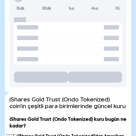
15dk
30dk
1sa
4sa
1G
iShares Gold Trust (Ondo Tokenized)
coin'in çeşitli para birimlerinde güncel kuru
iShares Gold Trust (Ondo Tokenized) kuru bugün ne
kadar?