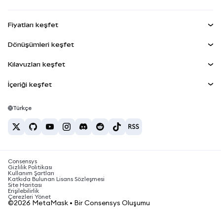
Kazan
Smart Accounts Kit
Agent Wallet
YENİ
Fiyatları keşfet
Gömülü Cüzdanlar
Snap'ler
Bitcoin Fiyatı
Dönüşümleri keşfet
MetaMask Connect
Ethereum Fiyatı
Ödüller
YENİ
BTC'den USD'ye
Solana Fiyatı
Kılavuzları keşfet
Snap'ler
Güvenlik
ETH'den USD'ye
BTC Satın Al
Shiba Inu Fiyatı
USDT'den INR'ye
İçeriği keşfet
Web3 Servisleri
Destek
ETH Satın Al
Pepe Fiyatı
Bitcoin cüzdanı
BTC'den USDT'ye
SOL Satın Al
Kariyer
Tether Fiyatı
Solana cüzdanı
Türkçe
BTC'den INR'ye
PEPE Satın Al
İletişim
USDC Fiyatı
En iyi kripto kartları
ETH'den USDT'ye
USDT Satın Al
Chainlink Fiyatı
En iyi mobil kripto cüzdanlar
USDT'den PHP'ye
USDC Satın Al
Polymarket nedir?
BTC'den EUR'ya
Consensys
SHIB Satın Al
Kripto vergi haberleri
Gizlilik Politikası
Kullanım Şartları
BNB Satın Al
Katkıda Bulunan Lisans Sözleşmesi
Kripto para nasıl satın alınır?
Site Haritası
Erişilebilirlik
Bitcoin nasıl satılır?
Çerezleri Yönet
©2026 MetaMask • Bir Consensys Oluşumu