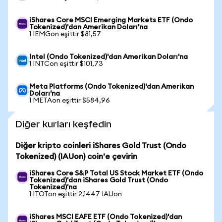
iShares Core MSCI Emerging Markets ETF (Ondo
Tokenized)'dan Amerikan Doları'na
1 IEMGon eşittir $81,57
Intel (Ondo Tokenized)'dan Amerikan Doları'na
1 INTCon eşittir $101,73
Meta Platforms (Ondo Tokenized)'dan Amerikan
Doları'na
1 METAon eşittir $584,96
Diğer kurları keşfedin
Diğer kripto coinleri iShares Gold Trust (Ondo
Tokenized) (IAUon) coin'e çevirin
iShares Core S&P Total US Stock Market ETF (Ondo
Tokenized)'dan iShares Gold Trust (Ondo
Tokenized)'na
1 ITOTon eşittir 2,1447 IAUon
iShares MSCI EAFE ETF (Ondo Tokenized)'dan