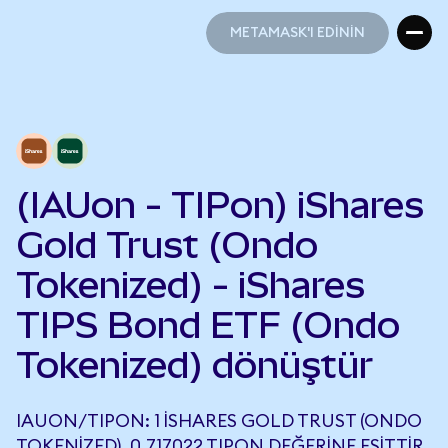
METAMASK'I EDİNİN
METAMASK'I EDİNİN
(IAUon - TIPon) iShares
Gold Trust (Ondo
Tokenized) - iShares
TIPS Bond ETF (Ondo
Tokenized) dönüştür
IAUON/TIPON: 1 ISHARES GOLD TRUST (ONDO
TOKENIZED), 0,717022 TIPON DEĞERINE EŞITTIR