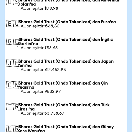
iShares Gold Trust (Ondo Tokenized)'dan Amerikan
🇺🇸
Doları'na
1 IAUon eşittir $78,98
iShares Gold Trust (Ondo Tokenized)'dan Euro'na
🇪🇺
1 IAUon eşittir €68,36
iShares Gold Trust (Ondo Tokenized)'dan İngiliz
🇬🇧
Sterlini'na
1 IAUon eşittir £58,65
iShares Gold Trust (Ondo Tokenized)'dan Japon
🇯🇵
Yeni'na
1 IAUon eşittir ¥12.452,93
iShares Gold Trust (Ondo Tokenized)'dan Çin
🇨🇳
Yuanı'na
1 IAUon eşittir ¥532,97
iShares Gold Trust (Ondo Tokenized)'dan Türk
🇹🇷
Lirası'na
1 IAUon eşittir ₺3.758,67
iShares Gold Trust (Ondo Tokenized)'dan Güney
🇰🇷
Kore Wonu'na